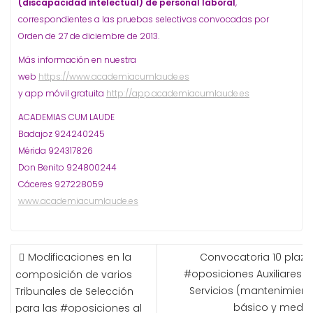
(discapacidad intelectual) de personal laboral
,
correspondientes a las pruebas selectivas convocadas por
Orden de 27 de diciembre de 2013.
Más información en nuestra
web
https://www.academiacumlaude.es
y app móvil gratuita
http://app.academiacumlaude.es
ACADEMIAS CUM LAUDE
Badajoz 924240245
Mérida 924317826
Don Benito 924800244
Cáceres 927228059
www.academiacumlaude.es
NAVEGACIÓN
Modificaciones en la
Convocatoria 10 plaza
DE
#oposiciones Auxiliares d
composición de varios
ENTRADAS
Servicios (mantenimient
Tribunales de Selección
básico y medio
para las #oposiciones al