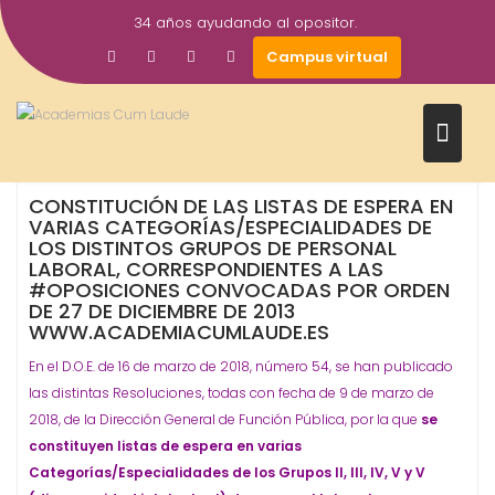
Saltar
34 años ayudando al opositor.
al
19
academiacumlaudeoposiciones
Prensa
Campus virtual
contenido
Mar
2018
Junta de Extremadura
Oposiciones
Personal Laboral
,
,
CONSTITUCIÓN DE LAS LISTAS DE ESPERA EN
VARIAS CATEGORÍAS/ESPECIALIDADES DE
LOS DISTINTOS GRUPOS DE PERSONAL
LABORAL, CORRESPONDIENTES A LAS
#OPOSICIONES CONVOCADAS POR ORDEN
DE 27 DE DICIEMBRE DE 2013
WWW.ACADEMIACUMLAUDE.ES
En el D.O.E. de 16 de marzo de 2018, número 54, se han publicado
las distintas Resoluciones, todas con fecha de 9 de marzo de
2018, de la Dirección General de Función Pública, por la que
se
constituyen listas de espera en varias
Categorías/Especialidades de los Grupos II, III, IV, V y V