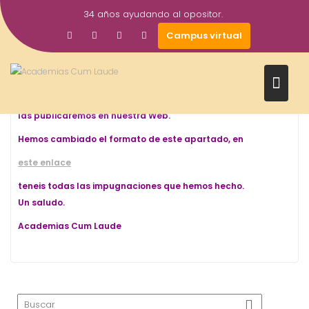
Saltar
34 años ayudando al opositor.
al
Alegaciones Supuesto Práctico
Descarga
Campus virtual
contenido
Impugnacion a la plantilla de soluciones
Descarga
Todos aquellos opositores que quieran dar a conocer sus
impugnaciones o reclamaciones pueden mandárnosla al
correo de las academias
academiacumlaude@gmail.com
. y
las publicaremos en nuestra Web.
Hemos cambiado el formato de este apartado, en
este enlace
teneis todas las impugnaciones que hemos hecho.
Un saludo.
Academias Cum Laude