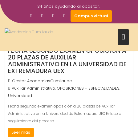
Saltar
34 años ayudando al opositor.
al
3
Campus virtual
contenido
Ago
2026
FECHA SEGUNDO EXAMEN OPOSICIÓN A
20 PLAZAS DE AUXILIAR
ADMINISTRATIVO EN LA UNIVERSIDAD DE
EXTREMADURA UEX
Gestor AcademiasCumLaude
Auxiliar Administrativo
OPOSICIONES - ESPECIALIDADES
,
,
Universidad
Fecha segundo examen oposición a 20 plazas de Auxiliar
Administrativo en la Universidad de Extremadura UEX Enlace al
seguimiento del proceso
Leer más