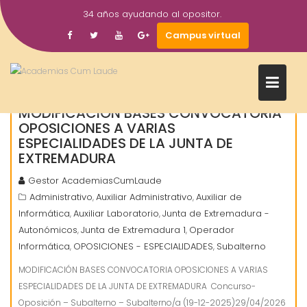
Saltar
34 años ayudando al opositor.
al
29
Campus virtual
contenido
Abr
2026
MODIFICACIÓN BASES CONVOCATORIA
OPOSICIONES A VARIAS
ESPECIALIDADES DE LA JUNTA DE
EXTREMADURA
Gestor AcademiasCumLaude
Administrativo
Auxiliar Administrativo
Auxiliar de
,
,
Informática
Auxiliar Laboratorio
Junta de Extremadura -
,
,
Autonómicos
Junta de Extremadura 1
Operador
,
,
Informática
OPOSICIONES - ESPECIALIDADES
Subalterno
,
,
MODIFICACIÓN BASES CONVOCATORIA OPOSICIONES A VARIAS
ESPECIALIDADES DE LA JUNTA DE EXTREMADURA Concurso-
Oposición – Subalterno – Subalterno/a (19-12-2025)29/04/2026