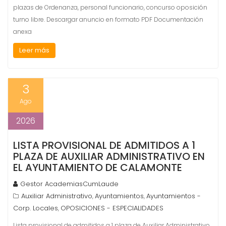
plazas de Ordenanza, personal funcionario, concurso oposición
turno libre. Descargar anuncio en formato PDF Documentación
anexa
Leer más
3
Ago
2026
LISTA PROVISIONAL DE ADMITIDOS A 1
PLAZA DE AUXILIAR ADMINISTRATIVO EN
EL AYUNTAMIENTO DE CALAMONTE
Gestor AcademiasCumLaude
Auxiliar Administrativo
Ayuntamientos
Ayuntamientos -
,
,
Corp. Locales
OPOSICIONES - ESPECIALIDADES
,
Lista provisional de admitidos a 1 plaza de Auxiliar Administrativo