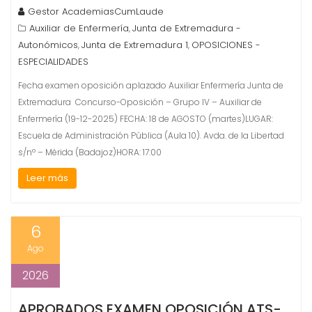
Gestor AcademiasCumLaude
Auxiliar de Enfermería
Junta de Extremadura -
,
Autonómicos
Junta de Extremadura 1
OPOSICIONES -
,
,
ESPECIALIDADES
Fecha examen oposición aplazado Auxiliar Enfermería Junta de
Extremadura Concurso-Oposición – Grupo IV – Auxiliar de
Enfermería (19-12-2025) FECHA: 18 de AGOSTO (martes)LUGAR:
Escuela de Administración Pública (Aula 10). Avda. de la Libertad
s/nº – Mérida (Badajoz)HORA: 17:00
Leer más
6
Ago
2026
APROBADOS EXAMEN OPOSICIÓN ATS-