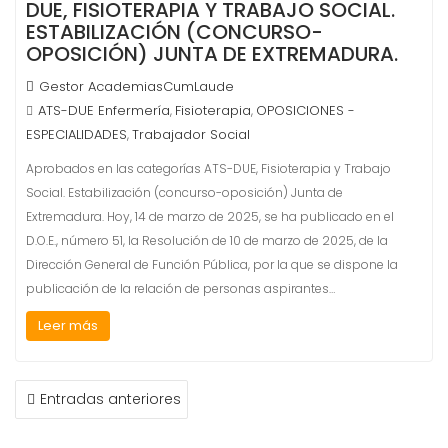
DUE, FISIOTERAPIA Y TRABAJO SOCIAL.
ESTABILIZACIÓN (CONCURSO-
OPOSICIÓN) JUNTA DE EXTREMADURA.
Gestor AcademiasCumLaude
ATS-DUE Enfermería
Fisioterapia
OPOSICIONES -
,
,
ESPECIALIDADES
Trabajador Social
,
Aprobados en las categorías ATS-DUE, Fisioterapia y Trabajo
Social. Estabilización (concurso-oposición) Junta de
Extremadura. Hoy, 14 de marzo de 2025, se ha publicado en el
D.O.E., número 51, la Resolución de 10 de marzo de 2025, de la
Dirección General de Función Pública, por la que se dispone la
publicación de la relación de personas aspirantes…
Leer más
NAVEGACIÓN
Entradas anteriores
DE
ENTRADAS