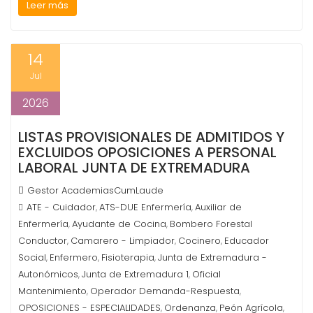
Leer más
14
Jul
2026
LISTAS PROVISIONALES DE ADMITIDOS Y
EXCLUIDOS OPOSICIONES A PERSONAL
LABORAL JUNTA DE EXTREMADURA
Gestor AcademiasCumLaude
ATE - Cuidador
ATS-DUE Enfermería
Auxiliar de
,
,
Enfermería
Ayudante de Cocina
Bombero Forestal
,
,
Conductor
Camarero - Limpiador
Cocinero
Educador
,
,
,
Social
Enfermero
Fisioterapia
Junta de Extremadura -
,
,
,
Autonómicos
Junta de Extremadura 1
Oficial
,
,
Mantenimiento
Operador Demanda-Respuesta
,
,
OPOSICIONES - ESPECIALIDADES
Ordenanza
Peón Agrícola
,
,
,