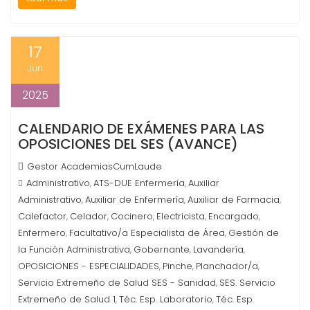
17
Jun
2025
CALENDARIO DE EXÁMENES PARA LAS
OPOSICIONES DEL SES (AVANCE)
Gestor AcademiasCumLaude
Administrativo
ATS-DUE Enfermería
Auxiliar
,
,
Administrativo
Auxiliar de Enfermería
Auxiliar de Farmacia
,
,
,
Calefactor
Celador
Cocinero
Electricista
Encargado
,
,
,
,
,
Enfermero
Facultativo/a Especialista de Área
Gestión de
,
,
la Función Administrativa
Gobernante
Lavandería
,
,
,
OPOSICIONES - ESPECIALIDADES
Pinche
Planchador/a
,
,
,
Servicio Extremeño de Salud SES - Sanidad
SES. Servicio
,
Extremeño de Salud 1
Téc. Esp. Laboratorio
Téc. Esp.
,
,