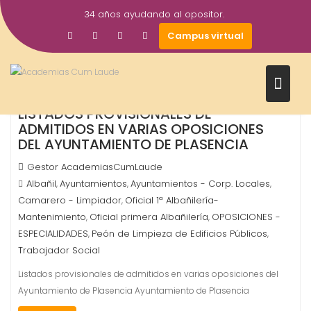
Saltar
34 años ayudando al opositor.
al
17
Campus virtual
contenido
Jul
2026
LISTADOS PROVISIONALES DE
ADMITIDOS EN VARIAS OPOSICIONES
DEL AYUNTAMIENTO DE PLASENCIA
Gestor AcademiasCumLaude
Albañil
Ayuntamientos
Ayuntamientos - Corp. Locales
,
,
,
Camarero - Limpiador
Oficial 1ª Albañilería-
,
Mantenimiento
Oficial primera Albañilería
OPOSICIONES -
,
,
ESPECIALIDADES
Peón de Limpieza de Edificios Públicos
,
,
Trabajador Social
Listados provisionales de admitidos en varias oposiciones del
Ayuntamiento de Plasencia Ayuntamiento de Plasencia