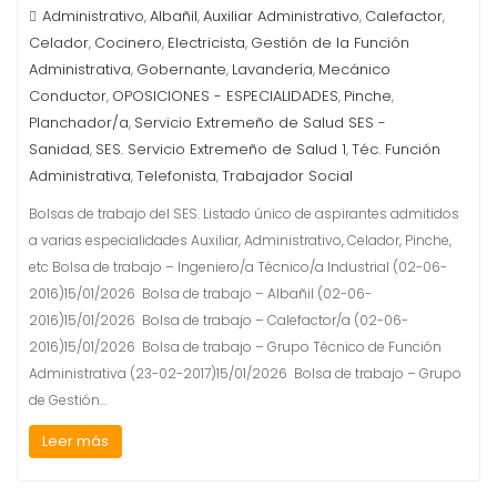
Administrativo
Albañil
Auxiliar Administrativo
Calefactor
,
,
,
,
Celador
Cocinero
Electricista
Gestión de la Función
,
,
,
Administrativa
Gobernante
Lavandería
Mecánico
,
,
,
Conductor
OPOSICIONES - ESPECIALIDADES
Pinche
,
,
,
Planchador/a
Servicio Extremeño de Salud SES -
,
Sanidad
SES. Servicio Extremeño de Salud 1
Téc. Función
,
,
Administrativa
Telefonista
Trabajador Social
,
,
Bolsas de trabajo del SES. Listado único de aspirantes admitidos
a varias especialidades Auxiliar, Administrativo, Celador, Pinche,
etc Bolsa de trabajo – Ingeniero/a Técnico/a Industrial (02-06-
2016)15/01/2026 Bolsa de trabajo – Albañil (02-06-
2016)15/01/2026 Bolsa de trabajo – Calefactor/a (02-06-
2016)15/01/2026 Bolsa de trabajo – Grupo Técnico de Función
Administrativa (23-02-2017)15/01/2026 Bolsa de trabajo – Grupo
de Gestión…
Leer más