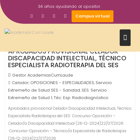
Saltar
34 años ayudando al opositor.
al
22
Campus virtual
contenido
Jul
2026
APROBADOS PROVISIONAL CELADOR
DISCAPACIDAD INTELECTUAL, TÉCNICO
ESPECIALISTA RADIOTERAPIA DEL SES
Gestor AcademiasCumLaude
Celador
OPOSICIONES - ESPECIALIDADES
Servicio
,
,
Extremeño de Salud SES - Sanidad
SES. Servicio
,
Extremeño de Salud 1
Téc. Esp. Radiodiagnóstico
,
Aprobados provisional Celador Discapacidad Intelectual, Técnico
Especialista Radioterapia del SES Concurso-Oposición –
Celador/a Discapacidad Intelectual (26-12-2024)22/07/2026
Concurso-Oposición – Técnico/a Especialista de Radioterapia
(26-12-2024)22/07/2026