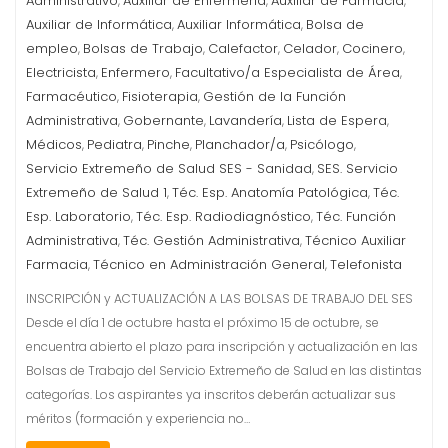
Administrativo
Auxiliar de Enfermería
Auxiliar de Farmacia
,
,
,
Auxiliar de Informática
Auxiliar Informática
Bolsa de
,
,
empleo
Bolsas de Trabajo
Calefactor
Celador
Cocinero
,
,
,
,
,
Electricista
Enfermero
Facultativo/a Especialista de Área
,
,
,
Farmacéutico
Fisioterapia
Gestión de la Función
,
,
Administrativa
Gobernante
Lavandería
Lista de Espera
,
,
,
,
Médicos
Pediatra
Pinche
Planchador/a
Psicólogo
,
,
,
,
,
Servicio Extremeño de Salud SES - Sanidad
SES. Servicio
,
Extremeño de Salud 1
Téc. Esp. Anatomía Patológica
Téc.
,
,
Esp. Laboratorio
Téc. Esp. Radiodiagnóstico
Téc. Función
,
,
Administrativa
Téc. Gestión Administrativa
Técnico Auxiliar
,
,
Farmacia
Técnico en Administración General
Telefonista
,
,
INSCRIPCIÓN y ACTUALIZACIÓN A LAS BOLSAS DE TRABAJO DEL SES
Desde el día 1 de octubre hasta el próximo 15 de octubre, se
encuentra abierto el plazo para inscripción y actualización en las
Bolsas de Trabajo del Servicio Extremeño de Salud en las distintas
categorías. Los aspirantes ya inscritos deberán actualizar sus
méritos (formación y experiencia no…