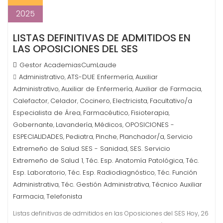
2025
LISTAS DEFINITIVAS DE ADMITIDOS EN
LAS OPOSICIONES DEL SES
Gestor AcademiasCumLaude
Administrativo
ATS-DUE Enfermería
Auxiliar
,
,
Administrativo
Auxiliar de Enfermería
Auxiliar de Farmacia
,
,
,
Calefactor
Celador
Cocinero
Electricista
Facultativo/a
,
,
,
,
Especialista de Área
Farmacéutico
Fisioterapia
,
,
,
Gobernante
Lavandería
Médicos
OPOSICIONES -
,
,
,
ESPECIALIDADES
Pediatra
Pinche
Planchador/a
Servicio
,
,
,
,
Extremeño de Salud SES - Sanidad
SES. Servicio
,
Extremeño de Salud 1
Téc. Esp. Anatomía Patológica
Téc.
,
,
Esp. Laboratorio
Téc. Esp. Radiodiagnóstico
Téc. Función
,
,
Administrativa
Téc. Gestión Administrativa
Técnico Auxiliar
,
,
Farmacia
Telefonista
,
Listas definitivas de admitidos en las Oposiciones del SES Hoy, 26