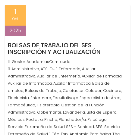
1
Oct
2025
BOLSAS DE TRABAJO DEL SES
INSCRIPCIÓN Y ACTUALIZACIÓN
Gestor AcademiasCumLaude
Administrativo
ATS-DUE Enfermería
Auxiliar
,
,
Administrativo
Auxiliar de Enfermería
Auxiliar de Farmacia
,
,
,
Auxiliar de Informática
Auxiliar Informática
Bolsa de
,
,
empleo
Bolsas de Trabajo
Calefactor
Celador
Cocinero
,
,
,
,
,
Electricista
Enfermero
Facultativo/a Especialista de Área
,
,
,
Farmacéutico
Fisioterapia
Gestión de la Función
,
,
Administrativa
Gobernante
Lavandería
Lista de Espera
,
,
,
,
Médicos
Pediatra
Pinche
Planchador/a
Psicólogo
,
,
,
,
,
Servicio Extremeño de Salud SES - Sanidad
SES. Servicio
,
Extremeño de Salud 1
Téc. Esp. Anatomía Patológica
Téc.
,
,