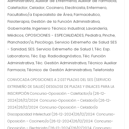
Administrativo
Auxiliar de Enfermería
Auxiliar de Farmacia
,
,
,
Calefactor
Celador
Cocinero
Electricista
Enfermero
,
,
,
,
,
Facultativo/a Especialista de Área
Farmacéutico
,
,
Fisioterapia
Gestión de la Función Administrativa
,
,
Gobernante
Ingeniero Técnico Industrial
Lavandería
,
,
,
Médicos
OPOSICIONES - ESPECIALIDADES
Pediatra
Pinche
,
,
,
,
Planchador/a
Psicólogo
Servicio Extremeño de Salud SES
,
,
- Sanidad
SES. Servicio Extremeño de Salud 1
Téc. Esp.
,
,
Laboratorio
Téc. Esp. Radiodiagnóstico
Téc. Función
,
,
Administrativa
Téc. Gestión Administrativa
Técnico Auxiliar
,
,
Farmacia
Técnico de Gestión Administrativa
Telefonista
,
,
CONVOCADA OPOSICIONES A 2.037 PLAZAS DEL SES (SERVICIO
EXTREMEÑO DE SALUD) DESGLOSE DE PLAZAS Y ENLACES PARA LA
INSCRIPCIÓN Concurso-Oposición – Calefactor/a (26-12-
2024)26/12/2024 Concurso-Oposición – Celador/a (26-12-
2024)26/12/2024 Concurso-Oposición – Celador/a
Discapacidad Intelectual (26-12-2024)26/12/2024 Concurso-
Oposición – Cocinero/a (26-12-2024)26/12/2024 Concurso-
Oposición – Electricista (26-12-2024)26/12/2024 Concurso-