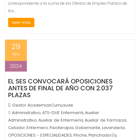
correspondiente a la suma de las Ofertas de Empleo Público de
los…
Leer más
29
Nov
2024
EL SES CONVOCARÁ OPOSICIONES
ANTES DE FINAL DE AÑO CON 2.037
PLAZAS
Gestor AcademiasCumLaude
Administrativo
ATS-DUE Enfermería
Auxiliar
,
,
Administrativo
Auxiliar de Enfermería
Auxiliar de Farmacia
,
,
,
Celador
Enfermero
Fisioterapia
Gobernante
Lavandería
,
,
,
,
,
OPOSICIONES - ESPECIALIDADES
Pinche
Planchador/a
,
,
,