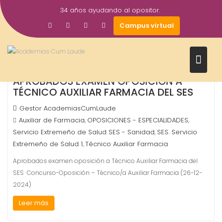
Saltar
34 años ayudando al opositor.
al
4
Campus virtual
contenido
Mar
2026
APROBADOS EXAMEN OPOSICIÓN A
TÉCNICO AUXILIAR FARMACIA DEL SES
Gestor AcademiasCumLaude
Auxiliar de Farmacia
OPOSICIONES - ESPECIALIDADES
,
,
Servicio Extremeño de Salud SES - Sanidad
SES. Servicio
,
Extremeño de Salud 1
Técnico Auxiliar Farmacia
,
Aprobados examen oposición a Técnico Auxiliar Farmacia del
SES Concurso-Oposición – Técnico/a Auxiliar Farmacia (26-12-
2024)
Leer más