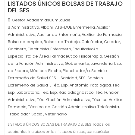
LISTADOS ÚNICOS BOLSAS DE TRABAJO
DEL SES
Gestor AcademiasCumLaude
Administrativo
Albañil
ATS-DUE Enfermería
Auxiliar
,
,
,
Administrativo
Auxiliar de Enfermería
Auxiliar de Farmacia
,
,
,
Bolsa de empleo
Bolsas de Trabajo
Calefactor
Celador
,
,
,
,
Cocinero
Electricista
Enfermero
Facultativo/a
,
,
,
Especialista de Área
Farmacéutico
Fisioterapia
Gestión
,
,
,
de la Función Administrativa
Gobernante
Lavandería
Lista
,
,
,
de Espera
Médicos
Pinche
Planchador/a
Servicio
,
,
,
,
Extremeño de Salud SES - Sanidad
SES. Servicio
,
Extremeño de Salud 1
Téc. Esp. Anatomía Patológica
Téc.
,
,
Esp. Laboratorio
Téc. Esp. Radiodiagnóstico
Téc. Función
,
,
Administrativa
Téc. Gestión Administrativa
Técnico Auxiliar
,
,
Farmacia
Técnico de Gestión Administrativa
Telefonista
,
,
,
Trabajador Social
Veterinario
,
LISTADOS ÚNICOS BOLSAS DE TRABAJO DEL SES Todos los
aspirantes incluidos en los listados únicos, con carácter