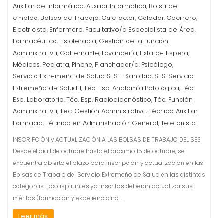
Auxiliar de Informática
Auxiliar Informática
Bolsa de
,
,
empleo
Bolsas de Trabajo
Calefactor
Celador
Cocinero
,
,
,
,
,
Electricista
Enfermero
Facultativo/a Especialista de Área
,
,
,
Farmacéutico
Fisioterapia
Gestión de la Función
,
,
Administrativa
Gobernante
Lavandería
Lista de Espera
,
,
,
,
Médicos
Pediatra
Pinche
Planchador/a
Psicólogo
,
,
,
,
,
Servicio Extremeño de Salud SES - Sanidad
SES. Servicio
,
Extremeño de Salud 1
Téc. Esp. Anatomía Patológica
Téc.
,
,
Esp. Laboratorio
Téc. Esp. Radiodiagnóstico
Téc. Función
,
,
Administrativa
Téc. Gestión Administrativa
Técnico Auxiliar
,
,
Farmacia
Técnico en Administración General
Telefonista
,
,
INSCRIPCIÓN y ACTUALIZACIÓN A LAS BOLSAS DE TRABAJO DEL SES
Desde el día 1 de octubre hasta el próximo 15 de octubre, se
encuentra abierto el plazo para inscripción y actualización en las
Bolsas de Trabajo del Servicio Extremeño de Salud en las distintas
categorías. Los aspirantes ya inscritos deberán actualizar sus
méritos (formación y experiencia no…
Leer más