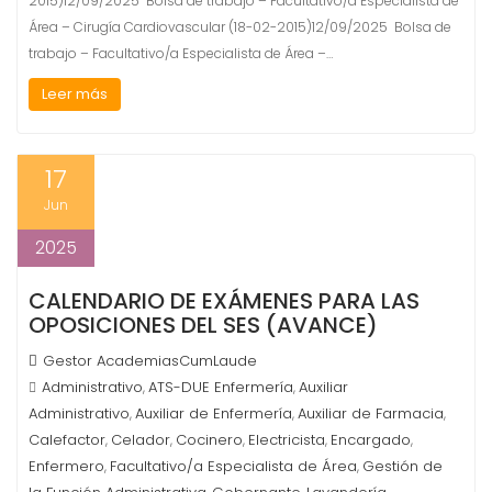
2015)12/09/2025 Bolsa de trabajo – Facultativo/a Especialista de
Área – Cirugía Cardiovascular (18-02-2015)12/09/2025 Bolsa de
trabajo – Facultativo/a Especialista de Área –…
Leer más
17
Jun
2025
CALENDARIO DE EXÁMENES PARA LAS
OPOSICIONES DEL SES (AVANCE)
Gestor AcademiasCumLaude
Administrativo
ATS-DUE Enfermería
Auxiliar
,
,
Administrativo
Auxiliar de Enfermería
Auxiliar de Farmacia
,
,
,
Calefactor
Celador
Cocinero
Electricista
Encargado
,
,
,
,
,
Enfermero
Facultativo/a Especialista de Área
Gestión de
,
,