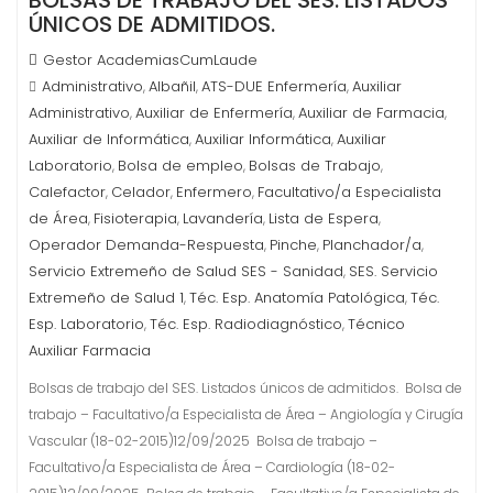
BOLSAS DE TRABAJO DEL SES. LISTADOS
ÚNICOS DE ADMITIDOS.
Gestor AcademiasCumLaude
Administrativo
Albañil
ATS-DUE Enfermería
Auxiliar
,
,
,
Administrativo
Auxiliar de Enfermería
Auxiliar de Farmacia
,
,
,
Auxiliar de Informática
Auxiliar Informática
Auxiliar
,
,
Laboratorio
Bolsa de empleo
Bolsas de Trabajo
,
,
,
Calefactor
Celador
Enfermero
Facultativo/a Especialista
,
,
,
de Área
Fisioterapia
Lavandería
Lista de Espera
,
,
,
,
Operador Demanda-Respuesta
Pinche
Planchador/a
,
,
,
Servicio Extremeño de Salud SES - Sanidad
SES. Servicio
,
Extremeño de Salud 1
Téc. Esp. Anatomía Patológica
Téc.
,
,
Esp. Laboratorio
Téc. Esp. Radiodiagnóstico
Técnico
,
,
Auxiliar Farmacia
Bolsas de trabajo del SES. Listados únicos de admitidos. Bolsa de
trabajo – Facultativo/a Especialista de Área – Angiología y Cirugía
Vascular (18-02-2015)12/09/2025 Bolsa de trabajo –
Facultativo/a Especialista de Área – Cardiología (18-02-