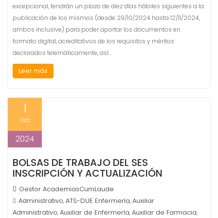
excepcional, tendrán un plazo de diez días hábiles siguientes a la
publicación de los mismos (desde 29/10/2024 hasta 12/11/2024,
ambos inclusive) para poder aportar los documentos en
formato digital, acreditativos de los requisitos y méritos
declarados telemáticamente, así…
Leer más
1
Oct
2024
BOLSAS DE TRABAJO DEL SES
INSCRIPCIÓN Y ACTUALIZACIÓN
Gestor AcademiasCumLaude
Administrativo
ATS-DUE Enfermería
Auxiliar
,
,
Administrativo
Auxiliar de Enfermería
Auxiliar de Farmacia
,
,
,