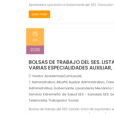
Aprobados oposición a Gobernante del SES Concurso
Leer más
15
Ene
2026
BOLSAS DE TRABAJO DEL SES. LIS
VARIAS ESPECIALIDADES AUXILIAR,
Gestor AcademiasCumLaude
Administrativo
Albañil
Auxiliar Administrativo
Cale
,
,
,
Administrativa
Gobernante
Lavandería
Mecánico 
,
,
,
Servicio Extremeño de Salud SES - Sanidad
SES. S
,
Telefonista
Trabajador Social
,
Bolsas de trabajo del SES. Listado único de aspirantes a