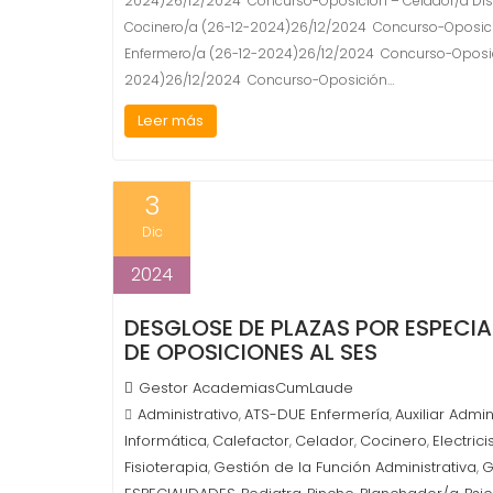
2024)26/12/2024 Concurso-Oposición – Celador/a Dis
Cocinero/a (26-12-2024)26/12/2024 Concurso-Oposició
Enfermero/a (26-12-2024)26/12/2024 Concurso-Oposici
2024)26/12/2024 Concurso-Oposición…
Leer más
3
Dic
2024
DESGLOSE DE PLAZAS POR ESPECI
DE OPOSICIONES AL SES
Gestor AcademiasCumLaude
Administrativo
ATS-DUE Enfermería
Auxiliar Admin
,
,
Informática
Calefactor
Celador
Cocinero
Electrici
,
,
,
,
Fisioterapia
Gestión de la Función Administrativa
G
,
,