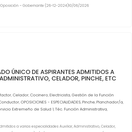
-Oposición – Gobernante (26-12-2024)10/06/2026
TADO ÚNICO DE ASPIRANTES ADMITIDOS A
 ADMINISTRATIVO, CELADOR, PINCHE, ETC
factor
Celador
Cocinero
Electricista
Gestión de la Función
,
,
,
,
Conductor
OPOSICIONES - ESPECIALIDADES
Pinche
Planchador/a
,
,
,
,
ervicio Extremeño de Salud 1
Téc. Función Administrativa
,
,
dmitidos a varias especialidades Auxiliar, Administrativo, Celador,