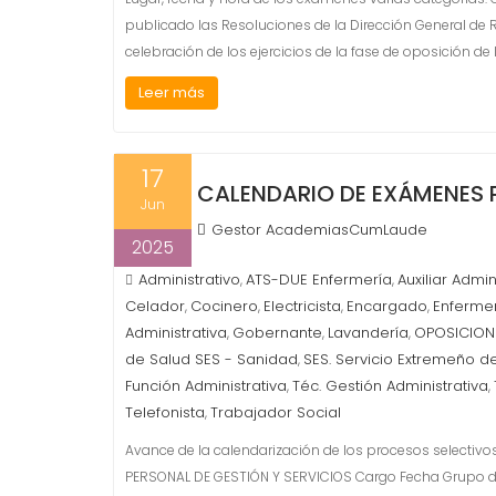
publicado las Resoluciones de la Dirección General de R
celebración de los ejercicios de la fase de oposición de 
Leer más
17
CALENDARIO DE EXÁMENES 
Jun
Gestor AcademiasCumLaude
2025
Administrativo
ATS-DUE Enfermería
Auxiliar Admin
,
,
Celador
Cocinero
Electricista
Encargado
Enferme
,
,
,
,
Administrativa
Gobernante
Lavandería
OPOSICIONE
,
,
,
de Salud SES - Sanidad
SES. Servicio Extremeño de
,
Función Administrativa
Téc. Gestión Administrativa
,
,
Telefonista
Trabajador Social
,
Avance de la calendarización de los procesos selectivo
PERSONAL DE GESTIÓN Y SERVICIOS Cargo Fecha Grupo d