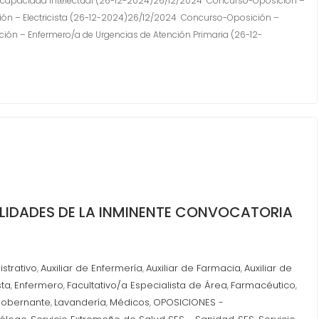
capacidad Intelectual (26-12-2024)26/12/2024 Concurso-Oposición –
n – Electricista (26-12-2024)26/12/2024 Concurso-Oposición –
ón – Enfermero/a de Urgencias de Atención Primaria (26-12-
ALIDADES DE LA INMINENTE CONVOCATORIA
istrativo
Auxiliar de Enfermería
Auxiliar de Farmacia
Auxiliar de
,
,
,
sta
Enfermero
Facultativo/a Especialista de Área
Farmacéutico
,
,
,
,
obernante
Lavandería
Médicos
OPOSICIONES -
,
,
,