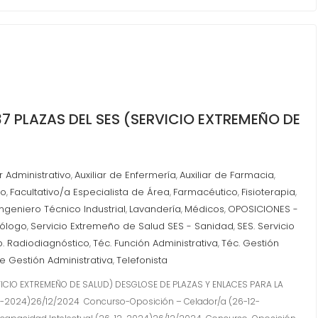
 PLAZAS DEL SES (SERVICIO EXTREMEÑO DE
ar Administrativo
Auxiliar de Enfermería
Auxiliar de Farmacia
,
,
,
ro
Facultativo/a Especialista de Área
Farmacéutico
Fisioterapia
,
,
,
,
Ingeniero Técnico Industrial
Lavandería
Médicos
OPOSICIONES -
,
,
,
cólogo
Servicio Extremeño de Salud SES - Sanidad
SES. Servicio
,
,
p. Radiodiagnóstico
Téc. Función Administrativa
Téc. Gestión
,
,
e Gestión Administrativa
Telefonista
,
ICIO EXTREMEÑO DE SALUD) DESGLOSE DE PLAZAS Y ENLACES PARA LA
2-2024)26/12/2024 Concurso-Oposición – Celador/a (26-12-