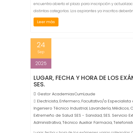
encuentra abierto el plazo para inscripción y actualiza
distintas categorías. Los aspirantes ya inscritos deberá
Leer más
24
Sep
2025
LUGAR, FECHA Y HORA DE LOS EX
SES.
Gestor AcademiasCumLaude
Electricista
Enfermero
Facultativo/a Especialista
,
,
Ingeniero Técnico Industrial
Lavandería
Médicos
O
,
,
,
Extremeño de Salud SES - Sanidad
SES. Servicio E
,
Administrativa
Técnico Auxiliar Farmacia
Telefonist
,
,
Lugar, fecha y hora de los exámenes varias categorías. 