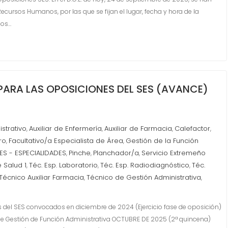
ecursos Humanos, por las que se fijan el lugar, fecha y hora de la
los…
PARA LAS OPOSICIONES DEL SES (AVANCE)
istrativo
Auxiliar de Enfermería
Auxiliar de Farmacia
Calefactor
,
,
,
,
ro
Facultativo/a Especialista de Área
Gestión de la Función
,
,
S - ESPECIALIDADES
Pinche
Planchador/a
Servicio Extremeño
,
,
,
 Salud 1
Téc. Esp. Laboratorio
Téc. Esp. Radiodiagnóstico
Téc.
,
,
,
Técnico Auxiliar Farmacia
Técnico de Gestión Administrativa
,
,
s del SES convocados en diciembre de 2024 (Ejercicio fase de oposición)
e Gestión de Función Administrativa OCTUBRE DE 2025 (2ª quincena)