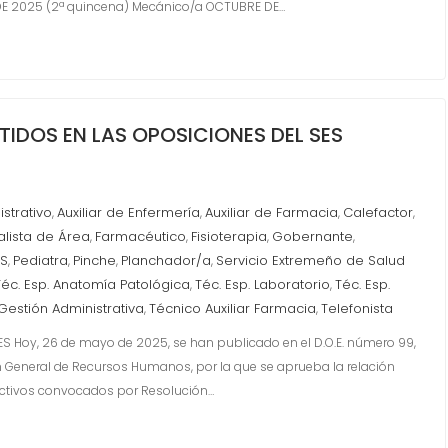
E DE 2025 (2ª quincena) Mecánico/a OCTUBRE DE…
ITIDOS EN LAS OPOSICIONES DEL SES
istrativo
Auxiliar de Enfermería
Auxiliar de Farmacia
Calefactor
,
,
,
,
alista de Área
Farmacéutico
Fisioterapia
Gobernante
,
,
,
,
ES
Pediatra
Pinche
Planchador/a
Servicio Extremeño de Salud
,
,
,
,
Téc. Esp. Anatomía Patológica
Téc. Esp. Laboratorio
Téc. Esp.
,
,
Gestión Administrativa
Técnico Auxiliar Farmacia
Telefonista
,
,
SES Hoy, 26 de mayo de 2025, se han publicado en el D.O.E. número 99,
n General de Recursos Humanos, por la que se aprueba la relación
lectivos convocados por Resolución…