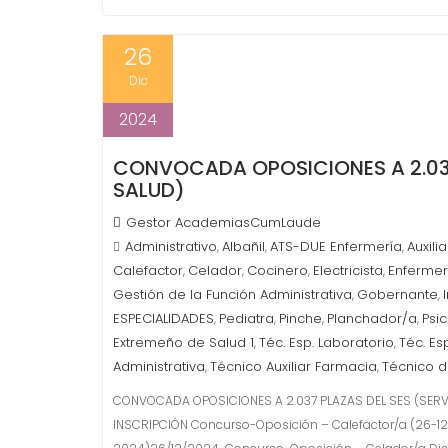
26
Dic
2024
CONVOCADA OPOSICIONES A 2.037
SALUD)
Gestor AcademiasCumLaude
Administrativo
Albañil
ATS-DUE Enfermería
Auxili
,
,
,
Calefactor
Celador
Cocinero
Electricista
Enferme
,
,
,
,
Gestión de la Función Administrativa
Gobernante
,
,
ESPECIALIDADES
Pediatra
Pinche
Planchador/a
Psi
,
,
,
,
Extremeño de Salud 1
Téc. Esp. Laboratorio
Téc. Es
,
,
Administrativa
Técnico Auxiliar Farmacia
Técnico d
,
,
CONVOCADA OPOSICIONES A 2.037 PLAZAS DEL SES (SERV
INSCRIPCIÓN Concurso-Oposición – Calefactor/a (26-1