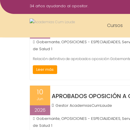
Saltar
34 años ayudando al opositor.
al
17
contenido
RELACIÓN DEFINITIVA DE 
Jul
Cursos
Gestor AcademiasCumLaude
2026
Gobernante
OPOSICIONES - ESPECIALIDADES
Serv
,
,
de Salud 1
Relación definitiva de aprobados oposición Gobernan
Leer más
10
APROBADOS OPOSICIÓN A 
Jun
Gestor AcademiasCumLaude
2026
Gobernante
OPOSICIONES - ESPECIALIDADES
Serv
,
,
de Salud 1