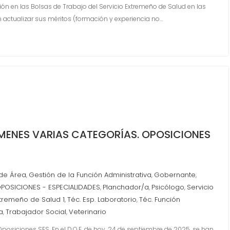
ción en las Bolsas de Trabajo del Servicio Extremeño de Salud en las
n actualizar sus méritos (formación y experiencia no…
ÁMENES VARIAS CATEGORÍAS. OPOSICIONES
 de Área
Gestión de la Función Administrativa
Gobernante
,
,
,
POSICIONES - ESPECIALIDADES
Planchador/a
Psicólogo
Servicio
,
,
,
xtremeño de Salud 1
Téc. Esp. Laboratorio
Téc. Función
,
,
a
Trabajador Social
Veterinario
,
,
Oposiciones SES. En el D.O.E. de hoy, 24 de septiembre de 2025, se han