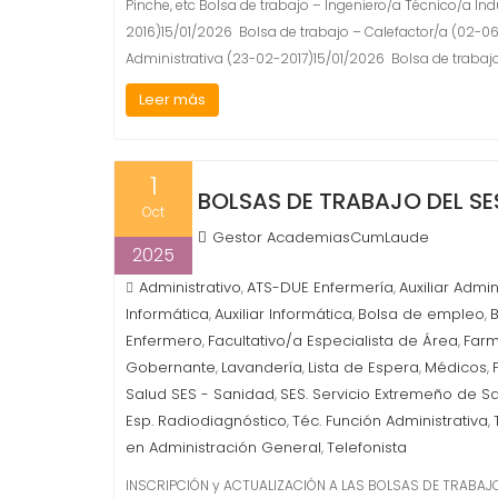
Pinche, etc Bolsa de trabajo – Ingeniero/a Técnico/a In
2016)15/01/2026 Bolsa de trabajo – Calefactor/a (02-0
Administrativa (23-02-2017)15/01/2026 Bolsa de trabaj
Leer más
1
BOLSAS DE TRABAJO DEL SE
Oct
Gestor AcademiasCumLaude
2025
Administrativo
ATS-DUE Enfermería
Auxiliar Admin
,
,
Informática
Auxiliar Informática
Bolsa de empleo
,
,
,
Enfermero
Facultativo/a Especialista de Área
Farm
,
,
Gobernante
Lavandería
Lista de Espera
Médicos
,
,
,
,
Salud SES - Sanidad
SES. Servicio Extremeño de Sa
,
Esp. Radiodiagnóstico
Téc. Función Administrativa
,
,
en Administración General
Telefonista
,
INSCRIPCIÓN y ACTUALIZACIÓN A LAS BOLSAS DE TRABAJO DE