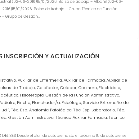
dustrial (02-06-2016)15/01/2026 Bolsa de trabajo – Albañil (02-06-
6-2016)15/01/2026 Bolsa de trabajo – Grupo Técnico de Función
o – Grupo de Gestión…
S INSCRIPCIÓN Y ACTUALIZACIÓN
istrativo
Auxiliar de Enfermería
Auxiliar de Farmacia
Auxiliar de
,
,
,
Bolsas de Trabajo
Calefactor
Celador
Cocinero
Electricista
,
,
,
,
,
acéutico
Fisioterapia
Gestión de la Función Administrativa
,
,
,
Pediatra
Pinche
Planchador/a
Psicólogo
Servicio Extremeño de
,
,
,
,
lud 1
Téc. Esp. Anatomía Patológica
Téc. Esp. Laboratorio
Téc.
,
,
,
Téc. Gestión Administrativa
Técnico Auxiliar Farmacia
Técnico
,
,
L SES Desde el día 1 de octubre hasta el próximo 15 de octubre, se