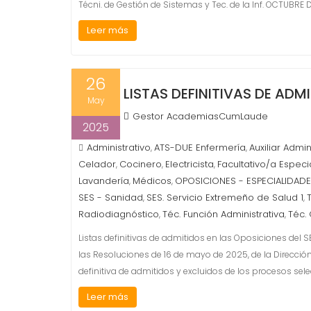
Técni. de Gestión de Sistemas y Tec. de la Inf. OCTUBR
Leer más
26
LISTAS DEFINITIVAS DE ADM
May
Gestor AcademiasCumLaude
2025
Administrativo
ATS-DUE Enfermería
Auxiliar Admin
,
,
Celador
Cocinero
Electricista
Facultativo/a Especi
,
,
,
Lavandería
Médicos
OPOSICIONES - ESPECIALIDAD
,
,
SES - Sanidad
SES. Servicio Extremeño de Salud 1
,
,
Radiodiagnóstico
Téc. Función Administrativa
Téc. 
,
,
Listas definitivas de admitidos en las Oposiciones del 
las Resoluciones de 16 de mayo de 2025, de la Direcció
definitiva de admitidos y excluidos de los procesos se
Leer más