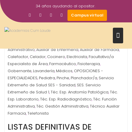
Saltar
34 años ayudando al opositor.
al
26
Gestor AcademiasCumLaude
Campus virtual
contenido
May
2025
Administrativo
ATS-DUE Enfermería
Auxiliar
,
,
Administrativo
Auxiliar de Enfermería
Auxiliar de Farmacia
,
,
,
Calefactor
Celador
Cocinero
Electricista
Facultativo/a
,
,
,
,
Especialista de Área
Farmacéutico
Fisioterapia
,
,
,
Gobernante
Lavandería
Médicos
OPOSICIONES -
,
,
,
ESPECIALIDADES
Pediatra
Pinche
Planchador/a
Servicio
,
,
,
,
Extremeño de Salud SES - Sanidad
SES. Servicio
,
Extremeño de Salud 1
Téc. Esp. Anatomía Patológica
Téc.
,
,
Esp. Laboratorio
Téc. Esp. Radiodiagnóstico
Téc. Función
,
,
Administrativa
Téc. Gestión Administrativa
Técnico Auxiliar
,
,
Farmacia
Telefonista
,
LISTAS DEFINITIVAS DE