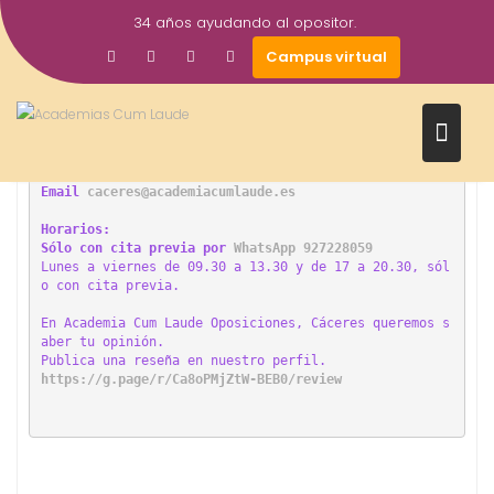
Saltar
34 años ayudando al opositor.
al
Campus virtual
contenido
Calle Hernando de Soto 4, entreplanta
Teléfono 
927228059 
WhatsApp 927228059
Email 
caceres@academiacumlaude.es
Horarios:

Sólo con cita previa por 
WhatsApp 927228059
L
unes a viernes de 09.30 a 13.30 y de 17 a 20.30
, sól
o con cita previa.

En Academia Cum Laude Oposiciones, Cáceres queremos s
aber tu opinión. 

https://g.page/r/Ca8oPMjZtW-BEB0/review 