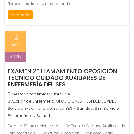
flexible – hazlas a tu ritmo, cuando…
Leer más
19
Mar
2026
EXAMEN 2º LLAMAMIENTO OPOSICIÓN
TÉCNICO CUIDADO AUXILIARES DE
ENFERMERÍA DEL SES
Gestor AcademiasCumLaude
Auxiliar de Enfermería
OPOSICIONES - ESPECIALIDADES
,
,
Servicio Extremeño de Salud SES - Sanidad
SES. Servicio
,
Extremeño de Salud 1
Examen 2º llamamiento oposición Técnico Cuidado Auxiliares de
Enfermería del SES Concurso-Oposición – Técnico/a Medio