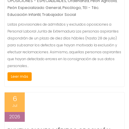
OPOSICIONES - ESPECIALIDADES
Ordenanza
Peón Agrícola
,
,
,
Peón Especializado General
Psicólogo
TEI - Téc.
,
,
Educación Infantil
Trabajador Social
,
Listas provisionales de admitidos y excluidos oposiciones a
Personal Laboral Junta de Extremadura Las personas aspirantes
dispondrán de un plazo de diez días hábiles (hasta 28 de julio)
para subsanar los defectos que hayan motivado la exclusión y
efectuar reclamaciones. Asimismo, aquellas personas aspirantes
que hayan detectado errores en la consignación de sus datos
personales…
Leer más
6
Jul
2026