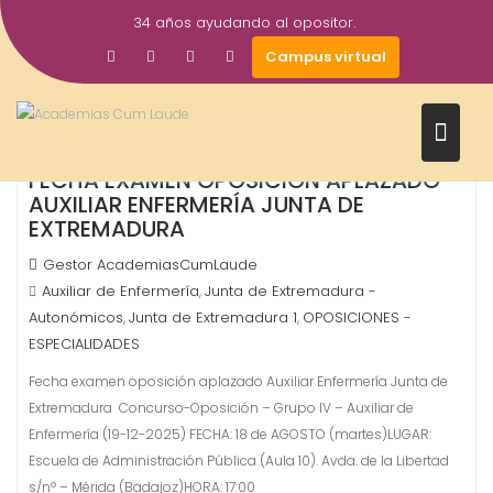
Saltar
34 años ayudando al opositor.
al
7
Campus virtual
contenido
Ago
2026
FECHA EXAMEN OPOSICIÓN APLAZADO
AUXILIAR ENFERMERÍA JUNTA DE
EXTREMADURA
Gestor AcademiasCumLaude
Auxiliar de Enfermería
Junta de Extremadura -
,
Autonómicos
Junta de Extremadura 1
OPOSICIONES -
,
,
ESPECIALIDADES
Fecha examen oposición aplazado Auxiliar Enfermería Junta de
Extremadura Concurso-Oposición – Grupo IV – Auxiliar de
Enfermería (19-12-2025) FECHA: 18 de AGOSTO (martes)LUGAR:
Escuela de Administración Pública (Aula 10). Avda. de la Libertad
s/nº – Mérida (Badajoz)HORA: 17:00