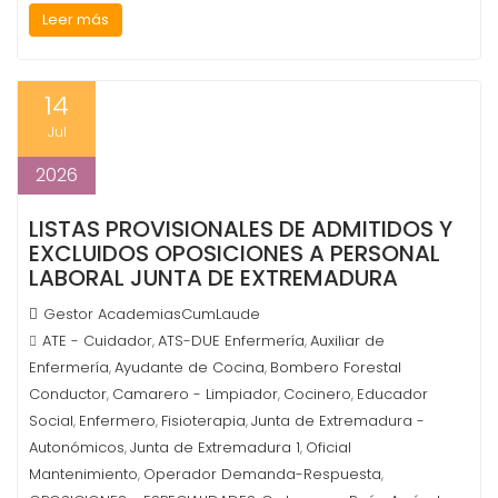
Leer más
14
Jul
2026
LISTAS PROVISIONALES DE ADMITIDOS Y
EXCLUIDOS OPOSICIONES A PERSONAL
LABORAL JUNTA DE EXTREMADURA
Gestor AcademiasCumLaude
ATE - Cuidador
ATS-DUE Enfermería
Auxiliar de
,
,
Enfermería
Ayudante de Cocina
Bombero Forestal
,
,
Conductor
Camarero - Limpiador
Cocinero
Educador
,
,
,
Social
Enfermero
Fisioterapia
Junta de Extremadura -
,
,
,
Autonómicos
Junta de Extremadura 1
Oficial
,
,
Mantenimiento
Operador Demanda-Respuesta
,
,