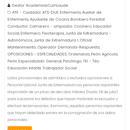
Gestor AcademiasCumLaude
ATE - Cuidador
ATS-DUE Enfermería
Auxiliar de
,
,
Enfermería
Ayudante de Cocina
Bombero Forestal
,
,
Conductor
Camarero - Limpiador
Cocinero
Educador
,
,
,
Social
Enfermero
Fisioterapia
Junta de Extremadura -
,
,
,
Autonómicos
Junta de Extremadura 1
Oficial
,
,
Mantenimiento
Operador Demanda-Respuesta
,
,
OPOSICIONES - ESPECIALIDADES
Ordenanza
Peón Agrícola
,
,
,
Peón Especializado General
Psicólogo
TEI - Téc.
,
,
Educación Infantil
Trabajador Social
,
Listas provisionales de admitidos y excluidos oposiciones a
Personal Laboral Junta de Extremadura Las personas aspirantes
dispondrán de un plazo de diez días hábiles (hasta 28 de julio)
para subsanar los defectos que hayan motivado la exclusión y
efectuar reclamaciones. Asimismo, aquellas personas aspirantes
que hayan detectado errores en la consignación de sus datos
personales…