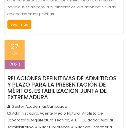
diciembre de 2023, de la Dirección General de Función Pública,
por la que se dispone la publicación de la relación definitiva de
aprobados en las pruebas…
Leer más
27
Nov
2023
RELACIONES DEFINITIVAS DE ADMITIDOS
Y PLAZO PARA LA PRESENTACIÓN DE
MÉRITOS. ESTABILIZACIÓN JUNTA DE
EXTREMADURA
Gestor AcademiasCumLaude
Administrativo
Agente Medio Natural
Analista de
,
,
Laboratorio
Arquitectura Técnica
ATE - Cuidador
Auxiliar
,
,
,
Administrativo
Auxiliar Bibliotecas
Auxiliar de Enfermería
,
,
,