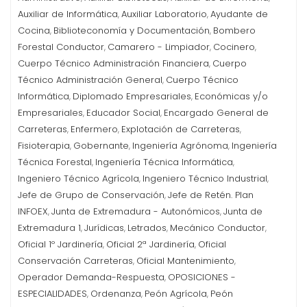
Auxiliar de Informática
Auxiliar Laboratorio
Ayudante de
,
,
Cocina
Biblioteconomía y Documentación
Bombero
,
,
Forestal Conductor
Camarero - Limpiador
Cocinero
,
,
,
Cuerpo Técnico Administración Financiera
Cuerpo
,
Técnico Administración General
Cuerpo Técnico
,
Informática
Diplomado Empresariales
Económicas y/o
,
,
Empresariales
Educador Social
Encargado General de
,
,
Carreteras
Enfermero
Explotación de Carreteras
,
,
,
Fisioterapia
Gobernante
Ingeniería Agrónoma
Ingeniería
,
,
,
Técnica Forestal
Ingeniería Técnica Informática
,
,
Ingeniero Técnico Agrícola
Ingeniero Técnico Industrial
,
,
Jefe de Grupo de Conservación
Jefe de Retén. Plan
,
INFOEX
Junta de Extremadura - Autonómicos
Junta de
,
,
Extremadura 1
Jurídicas
Letrados
Mecánico Conductor
,
,
,
,
Oficial 1º Jardinería
Oficial 2ª Jardinería
Oficial
,
,
Conservación Carreteras
Oficial Mantenimiento
,
,
Operador Demanda-Respuesta
OPOSICIONES -
,
ESPECIALIDADES
Ordenanza
Peón Agrícola
Peón
,
,
,