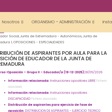
Gestor AcademiasCumLaude
Nosotros
ORGANISMO – ADMINISTRACIÓN
Inst
6
ador Social
Junta de Extremadura - Autonómicos
Junta de
,
,
adura 1
OPOSICIONES - ESPECIALIDADES
,
TRIBUCIÓN DE ASPIRANTES POR AULA PARA LA
SICIÓN DE EDUCADOR DE LA JUNTA DE
REMADURA
rso-Oposición – Grupo II – Educador/a (19-12-2025)
28/05/2026
Información relacionada:
Instrucciones opositores LIBRE
Fichero
asociado
Información relacionada:
Instrucciones opositores
DISCAPACIDAD
Fichero asociado
Distribución de aspirantes para ejercicio de fase de
oposición:
DISTRIBUCION DE ASPIRANTES – EJERCICIO TEORICO