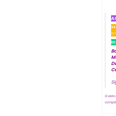
A
34
SE
I
B
M
D
C
S
Si esta
compárt