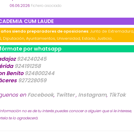
06.06.2026
Fichero asociado
CADEMIA CUM LAUDE
 años siendo preparadores de oposiciones
: Junta de Extremadura
S, Diputación, Ayuntamientos, Universidad, Estado, Justicia…
nfórmate por whatsapp
adajoz
924240245
érida
924191258
on Benito
924800244
áceres
927228059
íguenos en
Facebook
,
Twitter
,
Instagram
,
TikTok
 información no es de tu interés puedes conocer a alguien que si le interese,
ela te lo agradecerá.