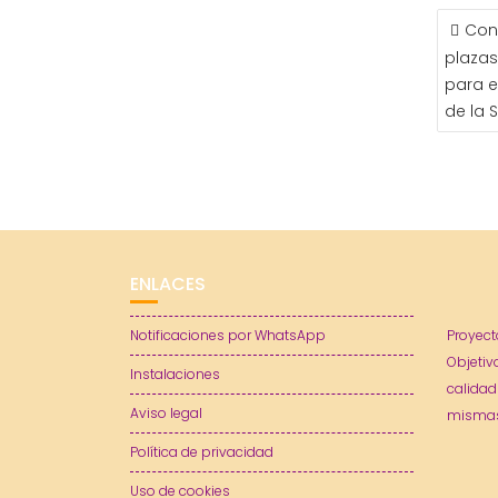
NAVE
Con
DE
plazas
ENTR
para e
de la 
ENLACES
Notificaciones por WhatsApp
Proyect
Objetiv
Instalaciones
calidad
Aviso legal
mismas
Política de privacidad
Uso de cookies