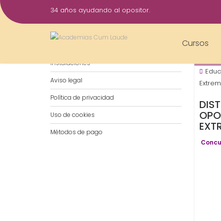
Saltar
34 años ayudando al opositor.
al
29
contenido
May
Cursos
Notificaciones por WhatsApp
202
Instalaciones
Educ
Aviso legal
Extrem
Política de privacidad
DIS
OPO
Uso de cookies
EXT
Métodos de pago
Concu