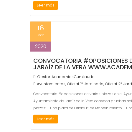
Leer más
16
Mar
2020
CONVOCATORIA #OPOSICIONES DE
JARAÍZ DE LA VERA WWW.ACADEM
Gestor AcademiasCumLaude
Ayuntamientos
Oficial 1º Jardinería
Oficial 2ª Jar
,
,
Convocatoria #oposiciones de varias plazas en el Ayu
Ayuntamiento de Jaraíz de la Vera convoca pruebas sele
plazas: – Una plaza de Oficial 1.ª de Mantenimiento – Una
Leer más