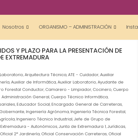
Nosotros
ORGANISMO – ADMINISTRACIÓN
Inst
TIDOS Y PLAZO PARA LA PRESENTACIÓN DE
 DE EXTREMADURA
 Laboratorio
Arquitectura Técnica
ATE - Cuidador
Auxiliar
,
,
,
mería
Auxiliar de Informática
Auxiliar Laboratorio
Ayudante de
,
,
,
o Forestal Conductor
Camarero - Limpiador
Cocinero
Cuerpo
,
,
,
 Administración General
Cuerpo Técnico Informática
,
,
ariales
Educador Social
Encargado General de Carreteras
,
,
,
Gobernante
Ingeniería Agrónoma
Ingeniería Técnica Forestal
,
,
,
Agrícola
Ingeniero Técnico Industrial
Jefe de Grupo de
,
,
 Extremadura - Autonómicos
Junta de Extremadura 1
Jurídicas
,
,
,
Oficial 2ª Jardinería
Oficial Conservación Carreteras
Oficial
,
,