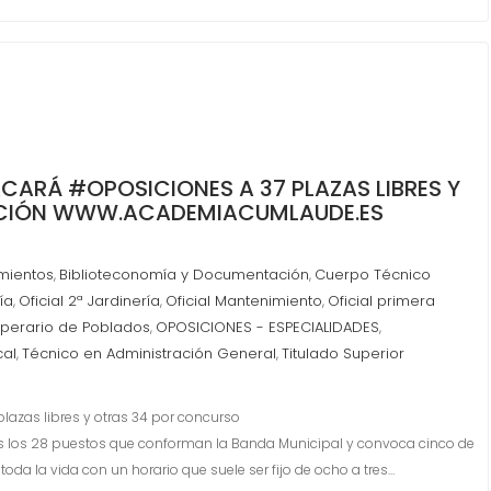
CARÁ #OPOSICIONES A 37 PLAZAS LIBRES Y
ICIÓN WWW.ACADEMIACUMLAUDE.ES
mientos
Biblioteconomía y Documentación
Cuerpo Técnico
,
,
ría
Oficial 2ª Jardinería
Oficial Mantenimiento
Oficial primera
,
,
,
perario de Poblados
OPOSICIONES - ESPECIALIDADES
,
,
cal
Técnico en Administración General
Titulado Superior
,
,
lazas libres y otras 34 por concurso
 los 28 puestos que conforman la Banda Municipal y convoca cinco de
da la vida con un horario que suele ser fijo de ocho a tres…