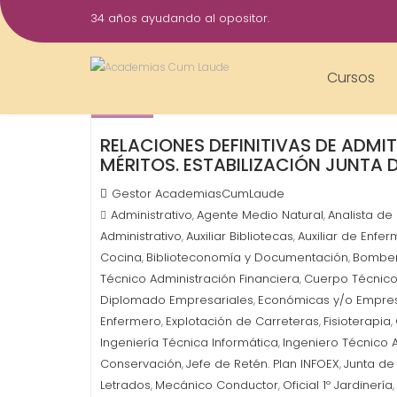
Saltar
34 años ayudando al opositor.
al
27
contenido
Nov
Cursos
2023
RELACIONES DEFINITIVAS DE ADMI
MÉRITOS. ESTABILIZACIÓN JUNTA
Gestor AcademiasCumLaude
Administrativo
Agente Medio Natural
Analista de
,
,
Administrativo
Auxiliar Bibliotecas
Auxiliar de Enfer
,
,
Cocina
Biblioteconomía y Documentación
Bomber
,
,
Técnico Administración Financiera
Cuerpo Técnico
,
Diplomado Empresariales
Económicas y/o Empres
,
Enfermero
Explotación de Carreteras
Fisioterapia
,
,
,
Ingeniería Técnica Informática
Ingeniero Técnico 
,
Conservación
Jefe de Retén. Plan INFOEX
Junta de
,
,
Letrados
Mecánico Conductor
Oficial 1º Jardinería
,
,
,