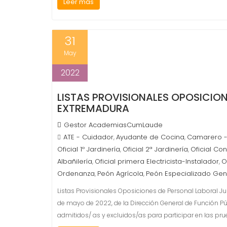
Leer más
31
May
2022
LISTAS PROVISIONALES OPOSICIO
EXTREMADURA
Gestor AcademiasCumLaude
ATE - Cuidador
Ayudante de Cocina
Camarero -
,
,
Oficial 1º Jardinería
Oficial 2ª Jardinería
Oficial Co
,
,
Albañilería
Oficial primera Electricista-Instalador
O
,
,
Ordenanza
Peón Agrícola
Peón Especializado Gen
,
,
Listas Provisionales Oposiciones de Personal Laboral J
de mayo de 2022, de la Dirección General de Función Púb
admitidos/ as y excluidos/as para participar en las pr