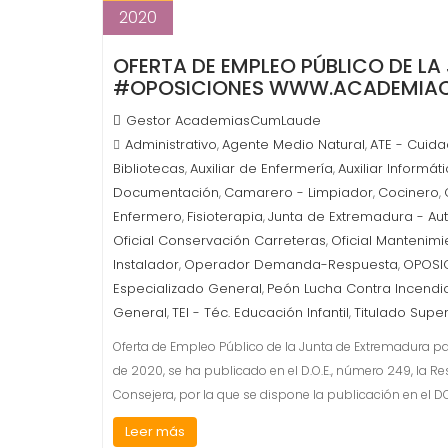
2020
OFERTA DE EMPLEO PÚBLICO DE L
#OPOSICIONES WWW.ACADEMIAC
Gestor AcademiasCumLaude
Administrativo
Agente Medio Natural
ATE - Cuida
,
,
Bibliotecas
Auxiliar de Enfermería
Auxiliar Informát
,
,
Documentación
Camarero - Limpiador
Cocinero
,
,
,
Enfermero
Fisioterapia
Junta de Extremadura - A
,
,
Oficial Conservación Carreteras
Oficial Mantenimi
,
Instalador
Operador Demanda-Respuesta
OPOSIC
,
,
Especializado General
Peón Lucha Contra Incendi
,
General
TEI - Téc. Educación Infantil
Titulado Supe
,
,
Oferta de Empleo Público de la Junta de Extremadura
de 2020, se ha publicado en el D.O.E., número 249, la R
Consejera, por la que se dispone la publicación en el D
Leer más