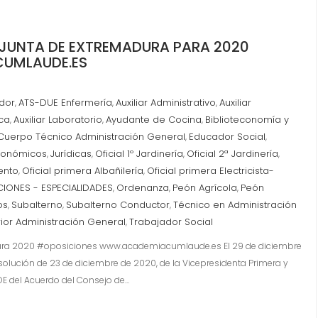
A JUNTA DE EXTREMADURA PARA 2020
UMLAUDE.ES
dor
ATS-DUE Enfermería
Auxiliar Administrativo
Auxiliar
,
,
,
ica
Auxiliar Laboratorio
Ayudante de Cocina
Biblioteconomía y
,
,
,
Cuerpo Técnico Administración General
Educador Social
,
,
utonómicos
Jurídicas
Oficial 1º Jardinería
Oficial 2ª Jardinería
,
,
,
,
ento
Oficial primera Albañilería
Oficial primera Electricista-
,
,
IONES - ESPECIALIDADES
Ordenanza
Peón Agrícola
Peón
,
,
,
os
Subalterno
Subalterno Conductor
Técnico en Administración
,
,
,
rior Administración General
Trabajador Social
,
 para 2020 #oposiciones www.academiacumlaude.es El 29 de diciembre
esolución de 23 de diciembre de 2020, de la Vicepresidenta Primera y
OE del Acuerdo del Consejo de…