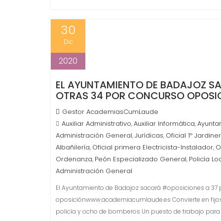
30
Dic
2020
EL AYUNTAMIENTO DE BADAJOZ SA
OTRAS 34 POR CONCURSO OPOS
Gestor AcademiasCumLaude
Auxiliar Administrativo
Auxiliar Informática
Ayunta
,
,
Administración General
Jurídicas
Oficial 1º Jardine
,
,
Albañilería
Oficial primera Electricista-Instalador
O
,
,
Ordenanza
Peón Especializado General
Policía Lo
,
,
Administración General
El Ayuntamiento de Badajoz sacará #oposiciones a 37 p
oposiciónwww.academiacumlaude.es Convierte en fijos
policía y ocho de bomberos Un puesto de trabajo para to