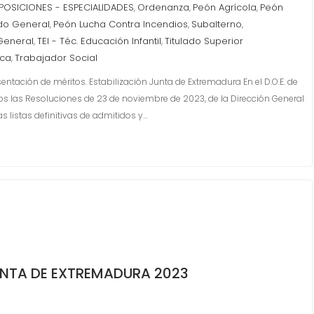
POSICIONES - ESPECIALIDADES
Ordenanza
Peón Agrícola
Peón
,
,
,
do General
Peón Lucha Contra Incendios
Subalterno
,
,
,
General
TEI - Téc. Educación Infantil
Titulado Superior
,
,
ica
Trabajador Social
,
entación de méritos. Estabilización Junta de Extremadura En el D.O.E. de
s las Resoluciones de 23 de noviembre de 2023, de la Dirección General
s listas definitivas de admitidos y…
NTA DE EXTREMADURA 2023