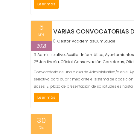
Leer más
5
VARIAS CONVOCATORIAS D
Ene
Gestor AcademiasCumLaude
2021
Administrativo
Auxiliar Informática
Ayuntamientos
,
,
2ª Jardinería
Oficial Conservación Carreteras
Ofic
,
,
Convocatoria de una plaza de Administrativo/a en el 
selectivo para cubrir, mediante el sistema de oposición 
Bases El plazo de presentación de solicitudes es hasta e
Leer más
30
Dic