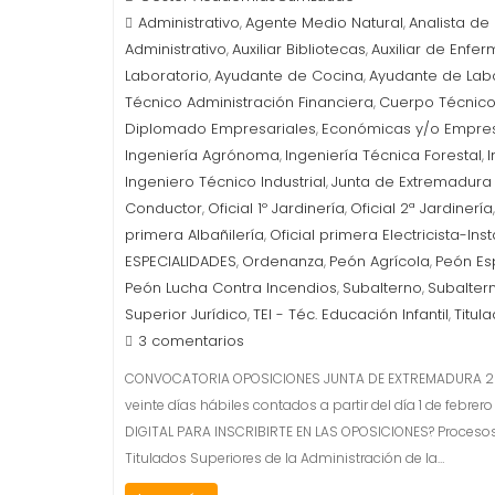
Administrativo
Agente Medio Natural
Analista de
,
,
Administrativo
Auxiliar Bibliotecas
Auxiliar de Enfer
,
,
Laboratorio
Ayudante de Cocina
Ayudante de Lab
,
,
Técnico Administración Financiera
Cuerpo Técnico
,
Diplomado Empresariales
Económicas y/o Empres
,
Ingeniería Agrónoma
Ingeniería Técnica Forestal
I
,
,
Ingeniero Técnico Industrial
Junta de Extremadura
,
Conductor
Oficial 1º Jardinería
Oficial 2ª Jardinería
,
,
primera Albañilería
Oficial primera Electricista-Ins
,
ESPECIALIDADES
Ordenanza
Peón Agrícola
Peón Es
,
,
,
Peón Lucha Contra Incendios
Subalterno
Subalter
,
,
Superior Jurídico
TEI - Téc. Educación Infantil
Titul
,
,
3 comentarios
CONVOCATORIA OPOSICIONES JUNTA DE EXTREMADURA 2023(E
veinte días hábiles contados a partir del día 1 de febr
DIGITAL PARA INSCRIBIRTE EN LAS OPOSICIONES? Procesos
Titulados Superiores de la Administración de la…