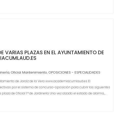
 VARIAS PLAZAS EN EL AYUNTAMIENTO DE
IACUMLAUD.ES
dinería
Oficial Mantenimiento
OPOSICIONES - ESPECIALIDADES
,
,
ntamiento de Jaraíz de la Vera www.academiacumlaud.es El
ctivas por el sistema de concurso-oposición para cubrir las siguientes
 plaza de Oficial 1.ª de Jardinería Una vez alzado el estado de alarma,…