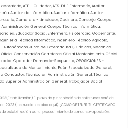
 Laboratorio
ATE - Cuidador
ATS-DUE Enfermería
Auxiliar
,
,
,
mería
Auxiliar de Informática
Auxiliar Informática
Auxiliar
,
,
,
oratorio
Camarero - Limpiador
Cocinero
Conserje
Cuerpo
,
,
,
,
 Administración General
Cuerpo Técnico Informática
,
,
ariales
Educador Social
Enfermero
Fisioterapia
Gobernante
,
,
,
,
,
ngeniería Técnica Informática
Ingeniero Técnico Agrícola
,
,
 - Autonómicos
Junta de Extremadura 1
Jurídicas
Mecánico
,
,
,
Oficial Conservación Carreteras
Oficial Mantenimiento
Oficial
,
,
,
talador
Operador Demanda-Respuesta
OPOSICIONES -
,
,
pecializado de Mantenimiento
Peón Especializado General
,
,
no Conductor
Técnico en Administración General
Técnico
,
,
ado Superior Administración General
Trabajador Social
,
stabilización) El plazo de presentación de solicitudes será de
ero de 2023 (instrucciones pica aquí). ¿CÓMO OBTENER TU CERTIFICADO
 de estabilización por el procedimiento de concurso-oposición.