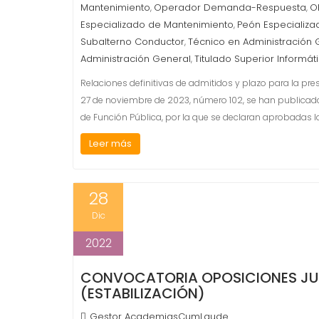
Mantenimiento
Operador Demanda-Respuesta
O
,
,
Especializado de Mantenimiento
Peón Especializa
,
Subalterno Conductor
Técnico en Administración 
,
Administración General
Titulado Superior Informát
,
Relaciones definitivas de admitidos y plazo para la pres
27 de noviembre de 2023, número 102, se han publicado
de Función Pública, por la que se declaran aprobadas la
Leer más
28
Dic
2022
CONVOCATORIA OPOSICIONES JU
(ESTABILIZACIÓN)
Gestor AcademiasCumLaude