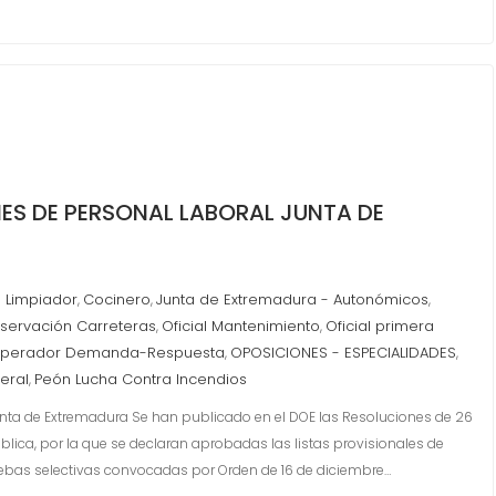
NES DE PERSONAL LABORAL JUNTA DE
 Limpiador
Cocinero
Junta de Extremadura - Autonómicos
,
,
,
nservación Carreteras
Oficial Mantenimiento
Oficial primera
,
,
perador Demanda-Respuesta
OPOSICIONES - ESPECIALIDADES
,
,
eral
Peón Lucha Contra Incendios
,
unta de Extremadura Se han publicado en el DOE las Resoluciones de 26
lica, por la que se declaran aprobadas las listas provisionales de
uebas selectivas convocadas por Orden de 16 de diciembre…