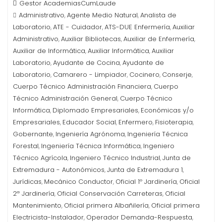
Gestor AcademiasCumLaude
Administrativo
Agente Medio Natural
Analista de
,
,
Laboratorio
ATE - Cuidador
ATS-DUE Enfermería
Auxiliar
,
,
,
Administrativo
Auxiliar Bibliotecas
Auxiliar de Enfermería
,
,
,
Auxiliar de Informática
Auxiliar Informática
Auxiliar
,
,
Laboratorio
Ayudante de Cocina
Ayudante de
,
,
Laboratorio
Camarero - Limpiador
Cocinero
Conserje
,
,
,
,
Cuerpo Técnico Administración Financiera
Cuerpo
,
Técnico Administración General
Cuerpo Técnico
,
Informática
Diplomado Empresariales
Económicas y/o
,
,
Empresariales
Educador Social
Enfermero
Fisioterapia
,
,
,
,
Gobernante
Ingeniería Agrónoma
Ingeniería Técnica
,
,
Forestal
Ingeniería Técnica Informática
Ingeniero
,
,
Técnico Agrícola
Ingeniero Técnico Industrial
Junta de
,
,
Extremadura - Autonómicos
Junta de Extremadura 1
,
,
Jurídicas
Mecánico Conductor
Oficial 1º Jardinería
Oficial
,
,
,
2ª Jardinería
Oficial Conservación Carreteras
Oficial
,
,
Mantenimiento
Oficial primera Albañilería
Oficial primera
,
,
Electricista-Instalador
Operador Demanda-Respuesta
,
,