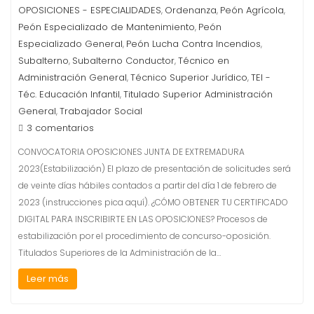
OPOSICIONES - ESPECIALIDADES
Ordenanza
Peón Agrícola
,
,
,
Peón Especializado de Mantenimiento
Peón
,
Especializado General
Peón Lucha Contra Incendios
,
,
Subalterno
Subalterno Conductor
Técnico en
,
,
Administración General
Técnico Superior Jurídico
TEI -
,
,
Téc. Educación Infantil
Titulado Superior Administración
,
General
Trabajador Social
,
3 comentarios
CONVOCATORIA OPOSICIONES JUNTA DE EXTREMADURA
2023(Estabilización) El plazo de presentación de solicitudes será
de veinte días hábiles contados a partir del día 1 de febrero de
2023 (instrucciones pica aquí). ¿CÓMO OBTENER TU CERTIFICADO
DIGITAL PARA INSCRIBIRTE EN LAS OPOSICIONES? Procesos de
estabilización por el procedimiento de concurso-oposición.
Titulados Superiores de la Administración de la…
Leer más