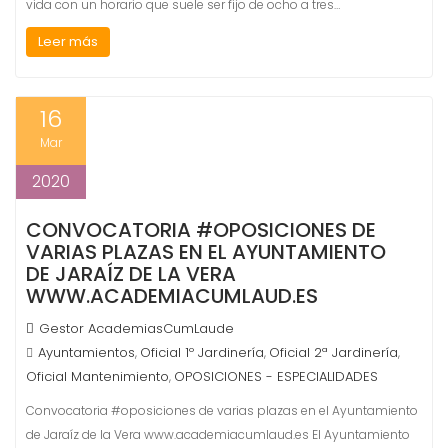
vida con un horario que suele ser fijo de ocho a tres…
Leer más
16
Mar
2020
CONVOCATORIA #OPOSICIONES DE
VARIAS PLAZAS EN EL AYUNTAMIENTO
DE JARAÍZ DE LA VERA
WWW.ACADEMIACUMLAUD.ES
Gestor AcademiasCumLaude
Ayuntamientos
Oficial 1º Jardinería
Oficial 2ª Jardinería
,
,
,
Oficial Mantenimiento
OPOSICIONES - ESPECIALIDADES
,
Convocatoria #oposiciones de varias plazas en el Ayuntamiento
de Jaraíz de la Vera www.academiacumlaud.es El Ayuntamiento