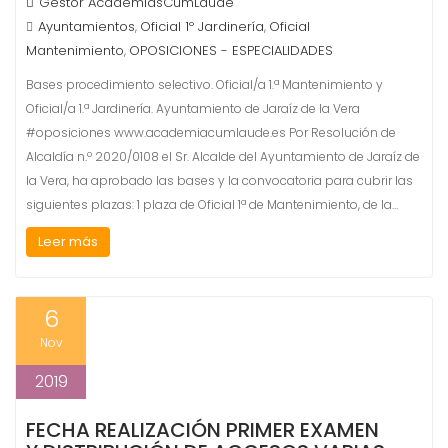
Gestor AcademiasCumLaude
Ayuntamientos
Oficial 1º Jardinería
Oficial
,
,
Mantenimiento
OPOSICIONES - ESPECIALIDADES
,
Bases procedimiento selectivo. Oficial/a 1.ª Mantenimiento y
Oficial/a 1.ª Jardinería. Ayuntamiento de Jaraíz de la Vera
#oposiciones www.academiacumlaude.es Por Resolución de
Alcaldía n.º 2020/0108 el Sr. Alcalde del Ayuntamiento de Jaraíz de
la Vera, ha aprobado las bases y la convocatoria para cubrir las
siguientes plazas: 1 plaza de Oficial 1ª de Mantenimiento, de la…
Leer más
6
Nov
2019
FECHA REALIZACIÓN PRIMER EXAMEN