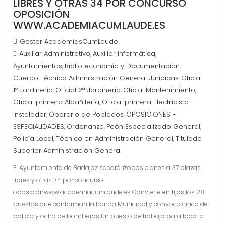
LIBRES Y OTRAS 34 POR CONCURSO
OPOSICIÓN
WWW.ACADEMIACUMLAUDE.ES
Gestor AcademiasCumLaude
Auxiliar Administrativo
Auxiliar Informática
,
,
Ayuntamientos
Biblioteconomía y Documentación
,
,
Cuerpo Técnico Administración General
Jurídicas
Oficial
,
,
1º Jardinería
Oficial 2ª Jardinería
Oficial Mantenimiento
,
,
,
Oficial primera Albañilería
Oficial primera Electricista-
,
Instalador
Operario de Poblados
OPOSICIONES -
,
,
ESPECIALIDADES
Ordenanza
Peón Especializado General
,
,
,
Policía Local
Técnico en Administración General
Titulado
,
,
Superior Administración General
El Ayuntamiento de Badajoz sacará #oposiciones a 37 plazas
libres y otras 34 por concurso
oposiciónwww.academiacumlaude.es Convierte en fijos los 28
puestos que conforman la Banda Municipal y convoca cinco de
policía y ocho de bomberos Un puesto de trabajo para toda la