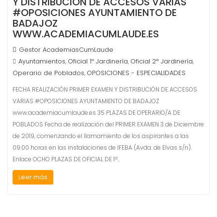
Y DISTRIBUCIÓN DE ACCESOS VARIAS
#OPOSICIONES AYUNTAMIENTO DE
BADAJOZ
WWW.ACADEMIACUMLAUDE.ES
Gestor AcademiasCumLaude
Ayuntamientos
Oficial 1º Jardinería
Oficial 2ª Jardinería
,
,
,
Operario de Poblados
OPOSICIONES - ESPECIALIDADES
,
FECHA REALIZACIÓN PRIMER EXAMEN Y DISTRIBUCIÓN DE ACCESOS
VARIAS #OPOSICIONES AYUNTAMIENTO DE BADAJOZ
www.academiacumlaude.es 35 PLAZAS DE OPERARIO/A DE
POBLADOS Fecha de realización del PRIMER EXAMEN 3 de Diciembre
de 2019, comenzando el llamamiento de los aspirantes a las
09:00 horas en las instalaciones de IFEBA (Avda. de Elvas s/n).
Enlace OCHO PLAZAS DE OFICIAL DE 1ª…
Leer más