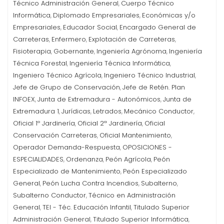
Técnico Administración General
Cuerpo Técnico
,
Informática
Diplomado Empresariales
Económicas y/o
,
,
Empresariales
Educador Social
Encargado General de
,
,
Carreteras
Enfermero
Explotación de Carreteras
,
,
,
Fisioterapia
Gobernante
Ingeniería Agrónoma
Ingeniería
,
,
,
Técnica Forestal
Ingeniería Técnica Informática
,
,
Ingeniero Técnico Agrícola
Ingeniero Técnico Industrial
,
,
Jefe de Grupo de Conservación
Jefe de Retén. Plan
,
INFOEX
Junta de Extremadura - Autonómicos
Junta de
,
,
Extremadura 1
Jurídicas
Letrados
Mecánico Conductor
,
,
,
,
Oficial 1º Jardinería
Oficial 2ª Jardinería
Oficial
,
,
Conservación Carreteras
Oficial Mantenimiento
,
,
Operador Demanda-Respuesta
OPOSICIONES -
,
ESPECIALIDADES
Ordenanza
Peón Agrícola
Peón
,
,
,
Especializado de Mantenimiento
Peón Especializado
,
General
Peón Lucha Contra Incendios
Subalterno
,
,
,
Subalterno Conductor
Técnico en Administración
,
General
TEI - Téc. Educación Infantil
Titulado Superior
,
,
Administración General
Titulado Superior Informática
,
,