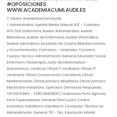
#OPOSICIONES
WWW.ACADEMIACUMLAUDE.ES
Gestor AcademiasCumLaude
Administrativo
Agente Medio Natural
ATE - Cuidador
,
,
,
ATS-DUE Enfermería
Auxiliar Administrativo
Auxiliar
,
,
Bibliotecas
Auxiliar de Enfermería
Auxiliar Informática
,
,
,
Auxiliar Laboratorio
Ayudante de Cocina
Biblioteconomía
,
,
y Documentación
Camarero - Limpiador
Cocinero
,
,
,
Cuerpo Técnico Administración General
Educador Social
,
,
Enfermero
Fisioterapia
Junta de Extremadura -
,
,
Autonómicos
Jurídicas
Oficial 1º Jardinería
Oficial 2ª
,
,
,
Jardinería
Oficial Conservación Carreteras
Oficial
,
,
Mantenimiento
Oficial primera Albañilería
Oficial primera
,
,
Electricista-Instalador
Operador Demanda-Respuesta
,
,
OPOSICIONES - ESPECIALIDADES
Ordenanza
Peón Agrícola
,
,
,
Peón Especializado General
Peón Lucha Contra
,
Incendios
Subalterno
Subalterno Conductor
Técnico en
,
,
,
Administración General
TEI - Téc. Educación Infantil
,
,