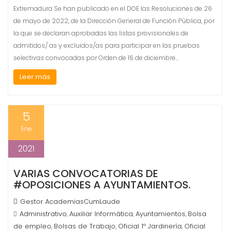
Extremadura Se han publicado en el DOE las Resoluciones de 26
de mayo de 2022, de la Dirección General de Función Pública, por
la que se declaran aprobadas las listas provisionales de
admitidos/ as y excluidos/as para participar en las pruebas
selectivas convocadas por Orden de 16 de diciembre…
Leer más
5
Ene
2021
VARIAS CONVOCATORIAS DE
#OPOSICIONES A AYUNTAMIENTOS.
Gestor AcademiasCumLaude
Administrativo
Auxiliar Informática
Ayuntamientos
Bolsa
,
,
,
de empleo
Bolsas de Trabajo
Oficial 1º Jardinería
Oficial
,
,
,