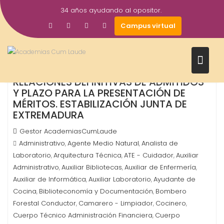
Saltar
34 años ayudando al opositor.
al
27
Campus virtual
contenido
Nov
2023
RELACIONES DEFINITIVAS DE ADMITIDOS
Y PLAZO PARA LA PRESENTACIÓN DE
MÉRITOS. ESTABILIZACIÓN JUNTA DE
EXTREMADURA
Gestor AcademiasCumLaude
Administrativo
Agente Medio Natural
Analista de
,
,
Laboratorio
Arquitectura Técnica
ATE - Cuidador
Auxiliar
,
,
,
Administrativo
Auxiliar Bibliotecas
Auxiliar de Enfermería
,
,
,
Auxiliar de Informática
Auxiliar Laboratorio
Ayudante de
,
,
Cocina
Biblioteconomía y Documentación
Bombero
,
,
Forestal Conductor
Camarero - Limpiador
Cocinero
,
,
,
Cuerpo Técnico Administración Financiera
Cuerpo
,