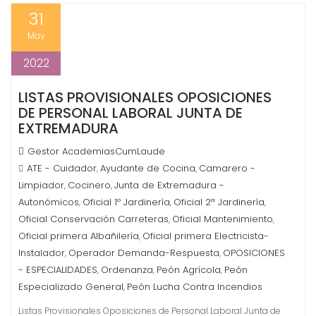
31
May
2022
LISTAS PROVISIONALES OPOSICIONES
DE PERSONAL LABORAL JUNTA DE
EXTREMADURA
Gestor AcademiasCumLaude
ATE - Cuidador
Ayudante de Cocina
Camarero -
,
,
Limpiador
Cocinero
Junta de Extremadura -
,
,
Autonómicos
Oficial 1º Jardinería
Oficial 2ª Jardinería
,
,
,
Oficial Conservación Carreteras
Oficial Mantenimiento
,
,
Oficial primera Albañilería
Oficial primera Electricista-
,
Instalador
Operador Demanda-Respuesta
OPOSICIONES
,
,
- ESPECIALIDADES
Ordenanza
Peón Agrícola
Peón
,
,
,
Especializado General
Peón Lucha Contra Incendios
,
Listas Provisionales Oposiciones de Personal Laboral Junta de