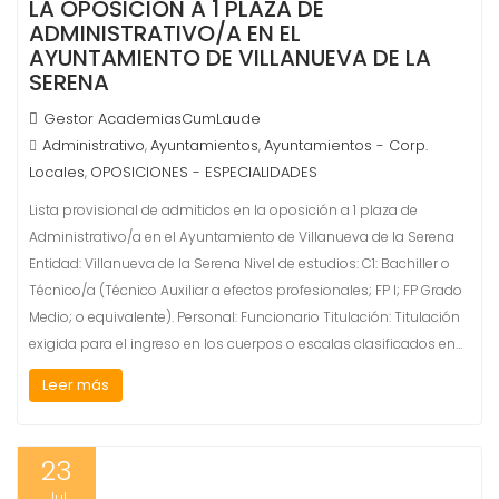
LA OPOSICIÓN A 1 PLAZA DE
ADMINISTRATIVO/A EN EL
AYUNTAMIENTO DE VILLANUEVA DE LA
SERENA
Gestor AcademiasCumLaude
Administrativo
Ayuntamientos
Ayuntamientos - Corp.
,
,
Locales
OPOSICIONES - ESPECIALIDADES
,
Lista provisional de admitidos en la oposición a 1 plaza de
Administrativo/a en el Ayuntamiento de Villanueva de la Serena
Entidad: Villanueva de la Serena Nivel de estudios: C1: Bachiller o
Técnico/a (Técnico Auxiliar a efectos profesionales; FP I; FP Grado
Medio; o equivalente). Personal: Funcionario Titulación: Titulación
exigida para el ingreso en los cuerpos o escalas clasificados en…
Leer más
23
Jul