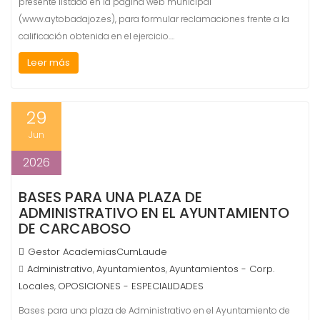
presente listado en la página web municipal
(www.aytobadajoz.es), para formular reclamaciones frente a la
calificación obtenida en el ejercicio.…
Leer más
29
Jun
2026
BASES PARA UNA PLAZA DE
ADMINISTRATIVO EN EL AYUNTAMIENTO
DE CARCABOSO
Gestor AcademiasCumLaude
Administrativo
Ayuntamientos
Ayuntamientos - Corp.
,
,
Locales
OPOSICIONES - ESPECIALIDADES
,
Bases para una plaza de Administrativo en el Ayuntamiento de