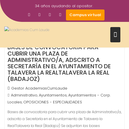
Saltar
34 años ayudando al opositor.
al
4
Campus virtual
contenido
Ago
2026
BASES DE CONVOCATORIA PARA
CUBRIR UNA PLAZA DE
ADMINISTRATIVO/A, ADSCRITO A
SECRETARÍA EN EL AYUNTAMIENTO DE
TALAVERA LA REALTALAVERA LA REAL
(BADAJOZ)
Gestor AcademiasCumLaude
Administrativo
Ayuntamientos
Ayuntamientos - Corp.
,
,
Locales
OPOSICIONES - ESPECIALIDADES
,
Bases de convocatoria para cubrir una plaza de Administrativo/a,
adscrito a Secretaría en el Ayuntamiento de Talavera la
RealTalavera la Real (Badajoz) Se adjuntan las bases