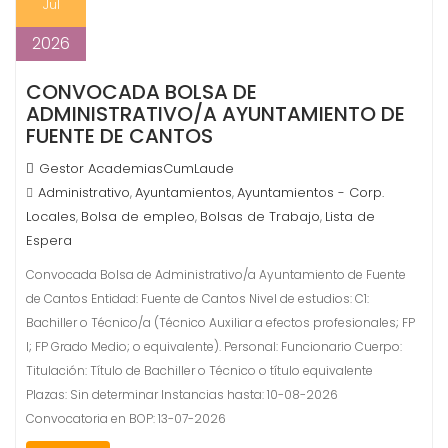
Jul
2026
CONVOCADA BOLSA DE
ADMINISTRATIVO/A AYUNTAMIENTO DE
FUENTE DE CANTOS
Gestor AcademiasCumLaude
Administrativo
Ayuntamientos
Ayuntamientos - Corp.
,
,
Locales
Bolsa de empleo
Bolsas de Trabajo
Lista de
,
,
,
Espera
Convocada Bolsa de Administrativo/a Ayuntamiento de Fuente
de Cantos Entidad: Fuente de Cantos Nivel de estudios: C1:
Bachiller o Técnico/a (Técnico Auxiliar a efectos profesionales; FP
I; FP Grado Medio; o equivalente). Personal: Funcionario Cuerpo:
Titulación: Título de Bachiller o Técnico o título equivalente
Plazas: Sin determinar Instancias hasta: 10-08-2026
Convocatoria en BOP: 13-07-2026