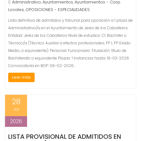
Administrativo
Ayuntamientos
Ayuntamientos - Corp.
,
,
Locales
OPOSICIONES - ESPECIALIDADES
,
Lista definitiva de admitidos y tribunal para oposición a 1 plaza de
Administrativo/a en el Ayuntamiento de Jerez de los Caballeros
Entidad: Jerez de los Caballeros Nivel de estudios: C1: Bachiller o
Técnico/a (Técnico Auxiliar a efectos profesionales; FP I; FP Grado
Medio; o equivalente). Personal: Funcionario Titulación: título de
Bachillerato o equivalente Plazas: 1 Instancias hasta: 16-03-2026
Convocatoria en BOP: 06-02-2026…
Leer más
28
Jul
2026
LISTA PROVISIONAL DE ADMITIDOS EN