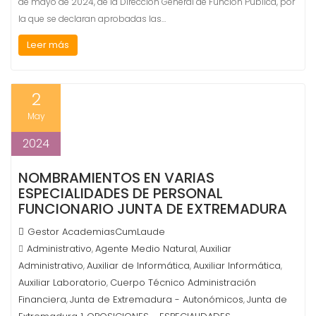
de mayo de 2024, de la Dirección General de Función Pública, por
la que se declaran aprobadas las…
Leer más
2
May
2024
NOMBRAMIENTOS EN VARIAS
ESPECIALIDADES DE PERSONAL
FUNCIONARIO JUNTA DE EXTREMADURA
Gestor AcademiasCumLaude
Administrativo
Agente Medio Natural
Auxiliar
,
,
Administrativo
Auxiliar de Informática
Auxiliar Informática
,
,
,
Auxiliar Laboratorio
Cuerpo Técnico Administración
,
Financiera
Junta de Extremadura - Autonómicos
Junta de
,
,