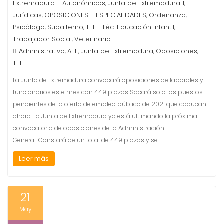
Extremadura - Autonómicos
Junta de Extremadura 1
,
,
Jurídicas
OPOSICIONES - ESPECIALIDADES
Ordenanza
,
,
,
Psicólogo
Subalterno
TEI - Téc. Educación Infantil
,
,
,
Trabajador Social
Veterinario
,
Administrativo
ATE
Junta de Extremadura
Oposiciones
,
,
,
,
TEI
La Junta de Extremadura convocará oposiciones de laborales y
funcionarios este mes con 449 plazas Sacará solo los puestos
pendientes de la oferta de empleo público de 2021 que caducan
ahora. La Junta de Extremadura ya está ultimando la próxima
convocatoria de oposiciones de la Administración
General. Constará de un total de 449 plazas y se…
Leer más
21
May