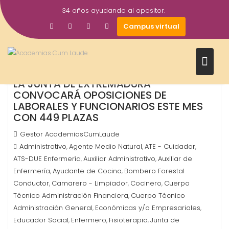
Saltar
34 años ayudando al opositor.
al
16
Campus virtual
contenido
Dic
2024
LA JUNTA DE EXTREMADURA
CONVOCARÁ OPOSICIONES DE
LABORALES Y FUNCIONARIOS ESTE MES
CON 449 PLAZAS
Gestor AcademiasCumLaude
Administrativo
Agente Medio Natural
ATE - Cuidador
,
,
,
ATS-DUE Enfermería
Auxiliar Administrativo
Auxiliar de
,
,
Enfermería
Ayudante de Cocina
Bombero Forestal
,
,
Conductor
Camarero - Limpiador
Cocinero
Cuerpo
,
,
,
Técnico Administración Financiera
Cuerpo Técnico
,
Administración General
Económicas y/o Empresariales
,
,
Educador Social
Enfermero
Fisioterapia
Junta de
,
,
,