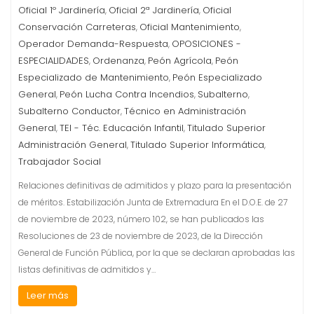
Oficial 1º Jardinería
Oficial 2ª Jardinería
Oficial
,
,
Conservación Carreteras
Oficial Mantenimiento
,
,
Operador Demanda-Respuesta
OPOSICIONES -
,
ESPECIALIDADES
Ordenanza
Peón Agrícola
Peón
,
,
,
Especializado de Mantenimiento
Peón Especializado
,
General
Peón Lucha Contra Incendios
Subalterno
,
,
,
Subalterno Conductor
Técnico en Administración
,
General
TEI - Téc. Educación Infantil
Titulado Superior
,
,
Administración General
Titulado Superior Informática
,
,
Trabajador Social
Relaciones definitivas de admitidos y plazo para la presentación
de méritos. Estabilización Junta de Extremadura En el D.O.E. de 27
de noviembre de 2023, número 102, se han publicados las
Resoluciones de 23 de noviembre de 2023, de la Dirección
General de Función Pública, por la que se declaran aprobadas las
listas definitivas de admitidos y…
Leer más