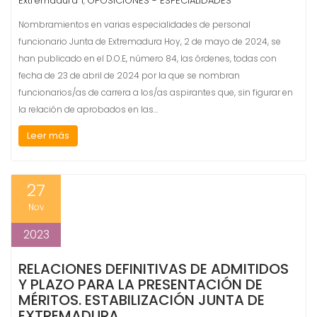
Extremadura 1
OPOSICIONES - ESPECIALIDADES
,
Nombramientos en varias especialidades de personal
funcionario Junta de Extremadura Hoy, 2 de mayo de 2024, se
han publicado en el D.O.E, número 84, las órdenes, todas con
fecha de 23 de abril de 2024 por la que se nombran
funcionarios/as de carrera a los/as aspirantes que, sin figurar en
la relación de aprobados en las…
Leer más
27
Nov
2023
RELACIONES DEFINITIVAS DE ADMITIDOS
Y PLAZO PARA LA PRESENTACIÓN DE
MÉRITOS. ESTABILIZACIÓN JUNTA DE
EXTREMADURA