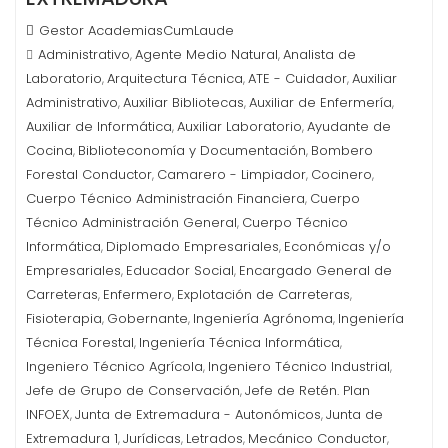
Gestor AcademiasCumLaude
Administrativo
Agente Medio Natural
Analista de
,
,
Laboratorio
Arquitectura Técnica
ATE - Cuidador
Auxiliar
,
,
,
Administrativo
Auxiliar Bibliotecas
Auxiliar de Enfermería
,
,
,
Auxiliar de Informática
Auxiliar Laboratorio
Ayudante de
,
,
Cocina
Biblioteconomía y Documentación
Bombero
,
,
Forestal Conductor
Camarero - Limpiador
Cocinero
,
,
,
Cuerpo Técnico Administración Financiera
Cuerpo
,
Técnico Administración General
Cuerpo Técnico
,
Informática
Diplomado Empresariales
Económicas y/o
,
,
Empresariales
Educador Social
Encargado General de
,
,
Carreteras
Enfermero
Explotación de Carreteras
,
,
,
Fisioterapia
Gobernante
Ingeniería Agrónoma
Ingeniería
,
,
,
Técnica Forestal
Ingeniería Técnica Informática
,
,
Ingeniero Técnico Agrícola
Ingeniero Técnico Industrial
,
,
Jefe de Grupo de Conservación
Jefe de Retén. Plan
,
INFOEX
Junta de Extremadura - Autonómicos
Junta de
,
,
Extremadura 1
Jurídicas
Letrados
Mecánico Conductor
,
,
,
,