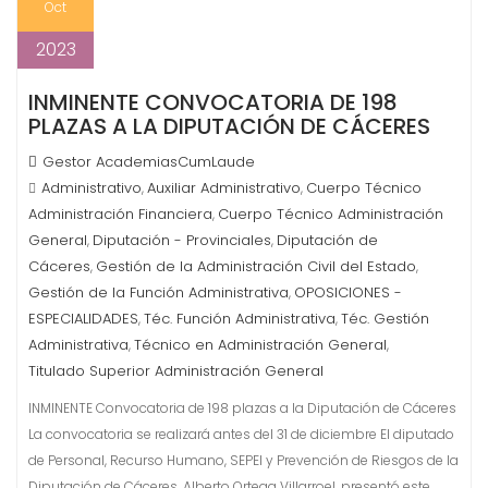
Oct
2023
INMINENTE CONVOCATORIA DE 198
PLAZAS A LA DIPUTACIÓN DE CÁCERES
Gestor AcademiasCumLaude
Administrativo
Auxiliar Administrativo
Cuerpo Técnico
,
,
Administración Financiera
Cuerpo Técnico Administración
,
General
Diputación - Provinciales
Diputación de
,
,
Cáceres
Gestión de la Administración Civil del Estado
,
,
Gestión de la Función Administrativa
OPOSICIONES -
,
ESPECIALIDADES
Téc. Función Administrativa
Téc. Gestión
,
,
Administrativa
Técnico en Administración General
,
,
Titulado Superior Administración General
INMINENTE Convocatoria de 198 plazas a la Diputación de Cáceres
La convocatoria se realizará antes del 31 de diciembre El diputado
de Personal, Recurso Humano, SEPEI y Prevención de Riesgos de la
Diputación de Cáceres, Alberto Ortega Villarroel, presentó este