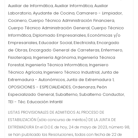
Auxiliar de Informática
Auxiliar Informática
Auxiliar
,
,
Laboratorio
Ayudante de Cocina
Camarero - Limpiador
,
,
,
Cocinero
Cuerpo Técnico Administración Financiera
,
,
Cuerpo Técnico Administración General
Cuerpo Técnico
,
Informática
Diplomado Empresariales
Económicas y/o
,
,
Empresariales
Educador Social
Electricista
Encargado
,
,
,
de Obras
Encargado General de Carreteras
Enfermero
,
,
,
Fisioterapia
Ingeniería Agrónoma
Ingeniería Técnica
,
,
Forestal
Ingeniería Técnica Informática
Ingeniero
,
,
Técnico Agrícola
Ingeniero Técnico Industrial
Junta de
,
,
Extremadura - Autonómicos
Junta de Extremadura 1
,
,
OPOSICIONES - ESPECIALIDADES
Ordenanza
Peón
,
,
Especializado General
Subalterno
Subalterno Conductor
,
,
,
TEI - Téc. Educación Infantil
LISTAS PROVISIONALES DE ADMITIDOS AL PROCESO DE
ESTABILIZACIÓN (sólo concurso de méritos) DE LA JUNTA DE
EXTREMADURA En el D.O.E. de hoy, 24 de mayo de 2023, número 98,
se han publicado las Resoluciones, todas con fecha de 22 de