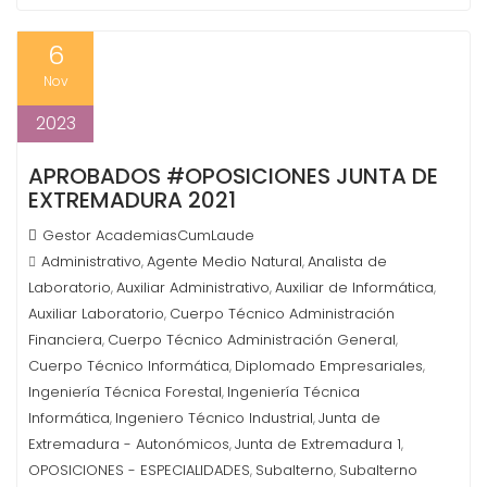
6
Nov
2023
APROBADOS #OPOSICIONES JUNTA DE
EXTREMADURA 2021
Gestor AcademiasCumLaude
Administrativo
Agente Medio Natural
Analista de
,
,
Laboratorio
Auxiliar Administrativo
Auxiliar de Informática
,
,
,
Auxiliar Laboratorio
Cuerpo Técnico Administración
,
Financiera
Cuerpo Técnico Administración General
,
,
Cuerpo Técnico Informática
Diplomado Empresariales
,
,
Ingeniería Técnica Forestal
Ingeniería Técnica
,
Informática
Ingeniero Técnico Industrial
Junta de
,
,
Extremadura - Autonómicos
Junta de Extremadura 1
,
,
OPOSICIONES - ESPECIALIDADES
Subalterno
Subalterno
,
,