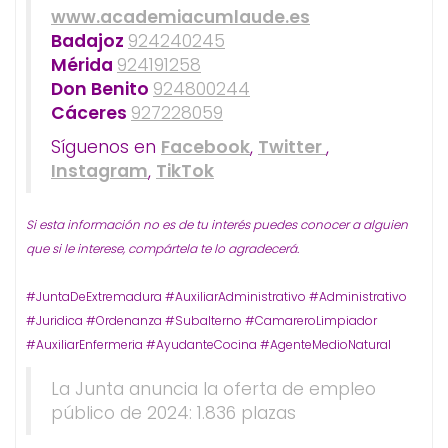
www.academiacumlaude.es
Badajoz
924240245
Mérida
924191258
Don Benito
924800244
Cáceres
927228059
Síguenos en
Facebook
,
Twitter
,
Instagram
,
TikTok
Si esta información no es de tu interés puedes conocer a alguien
que si le interese, compártela te lo agradecerá.
#JuntaDeExtremadura #AuxiliarAdministrativo #Administrativo
#Juridica #Ordenanza #Subalterno #CamareroLimpiador
#AuxiliarEnfermeria #AyudanteCocina #AgenteMedioNatural
La Junta anuncia la oferta de empleo
público de 2024: 1.836 plazas