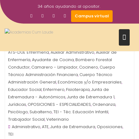
Saltar
34 años ayudando al opositor.
al
16
Gestor AcademiasCumLaude
Campus virtual
contenido
Dic
2024
Administrativo
Agente Medio Natural
ATE - Cuidador
,
,
,
ATS-DUE Enfermería
Auxiliar Administrativo
Auxiliar de
,
,
Enfermería
Ayudante de Cocina
Bombero Forestal
,
,
Conductor
Camarero - Limpiador
Cocinero
Cuerpo
,
,
,
Técnico Administración Financiera
Cuerpo Técnico
,
Administración General
Económicas y/o Empresariales
,
,
Educador Social
Enfermero
Fisioterapia
Junta de
,
,
,
Extremadura - Autonómicos
Junta de Extremadura 1
,
,
Jurídicas
OPOSICIONES - ESPECIALIDADES
Ordenanza
,
,
,
Psicólogo
Subalterno
TEI - Téc. Educación Infantil
,
,
,
Trabajador Social
Veterinario
,
Administrativo
ATE
Junta de Extremadura
Oposiciones
,
,
,
,
TEI