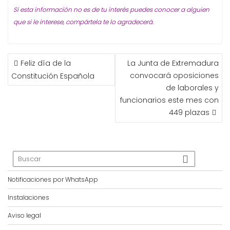
Si esta información no es de tu interés puedes conocer a alguien
que si le interese, compártela te lo agradecerá.
NAVEGACIÓN
Feliz día de la
La Junta de Extremadura
DE
convocará oposiciones
Constitución Española
ENTRADAS
de laborales y
funcionarios este mes con
449 plazas
Notificaciones por WhatsApp
Instalaciones
Aviso legal