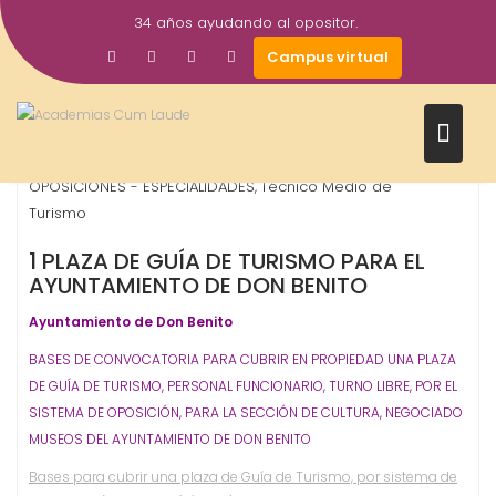
Saltar
34 años ayudando al opositor.
al
11
Gestor AcademiasCumLaude
Campus virtual
contenido
Dic
2024
Ayuntamientos
Ayuntamientos - Corp. Locales
,
,
OPOSICIONES - ESPECIALIDADES
Técnico Medio de
,
Turismo
1 PLAZA DE GUÍA DE TURISMO PARA EL
AYUNTAMIENTO DE DON BENITO
Ayuntamiento de Don Benito
BASES DE CONVOCATORIA PARA CUBRIR EN PROPIEDAD UNA PLAZA
DE GUÍA DE TURISMO, PERSONAL FUNCIONARIO, TURNO LIBRE, POR EL
SISTEMA DE OPOSICIÓN, PARA LA SECCIÓN DE CULTURA, NEGOCIADO
MUSEOS DEL AYUNTAMIENTO DE DON BENITO
Bases para cubrir una plaza de Guía de Turismo, por sistema de