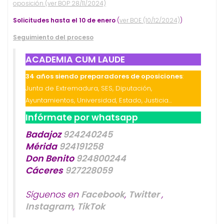
oposición (ver BOP 28/11/2024)
Solicitudes hasta el 10 de enero
(
ver BOE (10/12/2024)
)
Seguimiento del proceso
ACADEMIA CUM LAUDE
34 años siendo preparadores de oposiciones
:
Junta de Extremadura, SES, Diputación,
Ayuntamientos, Universidad, Estado, Justicia…
Infórmate por whatsapp
Badajoz
924240245
Mérida
924191258
Don Benito
924800244
Cáceres
927228059
Síguenos en
Facebook
,
Twitter
,
Instagram
,
TikTok