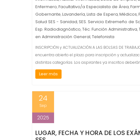
Enfermero
Facultativo/a Especialista de Área
Farm
,
,
Gobernante
Lavandería
Lista de Espera
Médicos
,
,
,
,
Salud SES - Sanidad
SES. Servicio Extremeño de Sa
,
Esp. Radiodiagnóstico
Téc. Función Administrativa
,
,
en Administración General
Telefonista
,
INSCRIPCIÓN y ACTUALIZACIÓN A LAS BOLSAS DE TRABAJO DE
encuentra abierto el plazo para inscripción y actualiza
distintas categorías. Los aspirantes ya inscritos deberá
Leer más
24
Sep
2025
LUGAR, FECHA Y HORA DE LOS EX
SES.