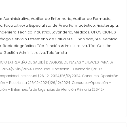
ar Administrativo
Auxiliar de Enfermería
Auxiliar de Farmacia
,
,
,
ro
Facultativo/a Especialista de Área
Farmacéutico
Fisioterapia
,
,
,
,
Ingeniero Técnico Industrial
Lavandería
Médicos
OPOSICIONES -
,
,
,
cólogo
Servicio Extremeño de Salud SES - Sanidad
SES. Servicio
,
,
p. Radiodiagnóstico
Téc. Función Administrativa
Téc. Gestión
,
,
e Gestión Administrativa
Telefonista
,
ICIO EXTREMEÑO DE SALUD) DESGLOSE DE PLAZAS Y ENLACES PARA LA
2-2024)26/12/2024 Concurso-Oposición – Celador/a (26-12-
capacidad Intelectual (26-12-2024)26/12/2024 Concurso-Oposición –
n – Electricista (26-12-2024)26/12/2024 Concurso-Oposición –
ón – Enfermero/a de Urgencias de Atención Primaria (26-12-