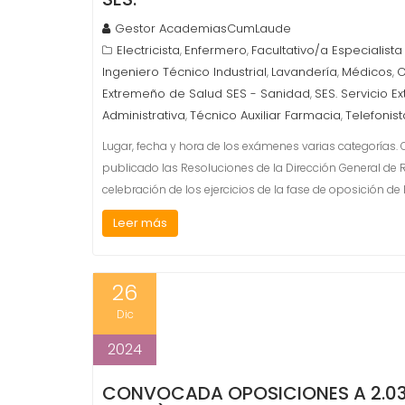
Gestor AcademiasCumLaude
Electricista
Enfermero
Facultativo/a Especialist
,
,
Ingeniero Técnico Industrial
Lavandería
Médicos
O
,
,
,
Extremeño de Salud SES - Sanidad
SES. Servicio E
,
Administrativa
Técnico Auxiliar Farmacia
Telefonist
,
,
Lugar, fecha y hora de los exámenes varias categorías. 
publicado las Resoluciones de la Dirección General de R
celebración de los ejercicios de la fase de oposición de 
Leer más
26
Dic
2024
CONVOCADA OPOSICIONES A 2.037