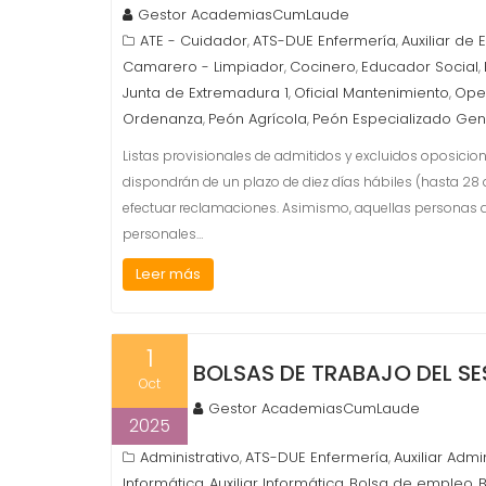
Gestor AcademiasCumLaude
ATE - Cuidador
ATS-DUE Enfermería
Auxiliar de 
,
,
Camarero - Limpiador
Cocinero
Educador Social
,
,
,
Junta de Extremadura 1
Oficial Mantenimiento
Ope
,
,
Ordenanza
Peón Agrícola
Peón Especializado Gen
,
,
Listas provisionales de admitidos y excluidos oposicio
dispondrán de un plazo de diez días hábiles (hasta 28 
efectuar reclamaciones. Asimismo, aquellas personas a
personales…
Leer más
1
BOLSAS DE TRABAJO DEL SE
Oct
Gestor AcademiasCumLaude
2025
Administrativo
ATS-DUE Enfermería
Auxiliar Admi
,
,
Informática
Auxiliar Informática
Bolsa de empleo
,
,
,