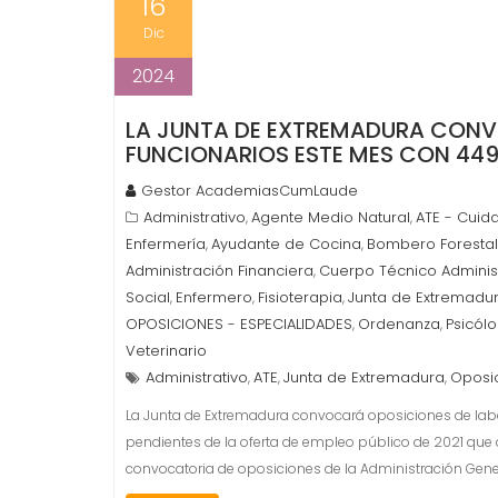
16
Dic
2024
LA JUNTA DE EXTREMADURA CONV
FUNCIONARIOS ESTE MES CON 449
Gestor AcademiasCumLaude
Administrativo
Agente Medio Natural
ATE - Cuid
,
,
Enfermería
Ayudante de Cocina
Bombero Foresta
,
,
Administración Financiera
Cuerpo Técnico Adminis
,
Social
Enfermero
Fisioterapia
Junta de Extremadu
,
,
,
OPOSICIONES - ESPECIALIDADES
Ordenanza
Psicól
,
,
Veterinario
Administrativo
ATE
Junta de Extremadura
Oposi
,
,
,
La Junta de Extremadura convocará oposiciones de labo
pendientes de la oferta de empleo público de 2021 que
convocatoria de oposiciones de la Administración Gener