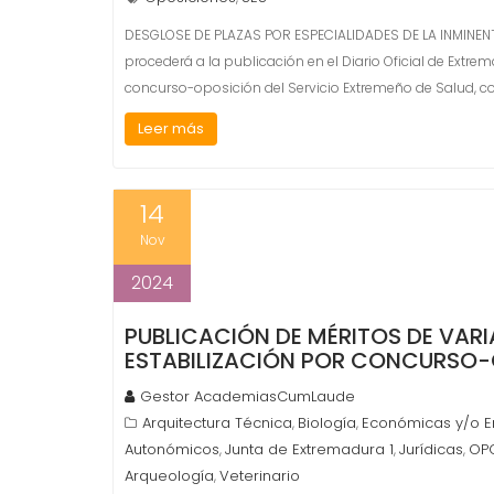
DESGLOSE DE PLAZAS POR ESPECIALIDADES DE LA INMINEN
procederá a la publicación en el Diario Oficial de Extr
concurso-oposición del Servicio Extremeño de Salud, co
Leer más
14
Nov
2024
PUBLICACIÓN DE MÉRITOS DE VARI
ESTABILIZACIÓN POR CONCURSO-
Gestor AcademiasCumLaude
Arquitectura Técnica
Biología
Económicas y/o E
,
,
Autonómicos
Junta de Extremadura 1
Jurídicas
OPO
,
,
,
Arqueología
Veterinario
,