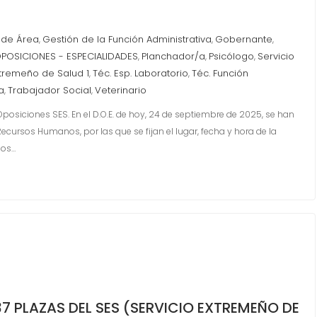
a de Área
Gestión de la Función Administrativa
Gobernante
,
,
,
POSICIONES - ESPECIALIDADES
Planchador/a
Psicólogo
Servicio
,
,
,
xtremeño de Salud 1
Téc. Esp. Laboratorio
Téc. Función
,
,
a
Trabajador Social
Veterinario
,
,
Oposiciones SES. En el D.O.E. de hoy, 24 de septiembre de 2025, se han
ecursos Humanos, por las que se fijan el lugar, fecha y hora de la
los…
 PLAZAS DEL SES (SERVICIO EXTREMEÑO DE