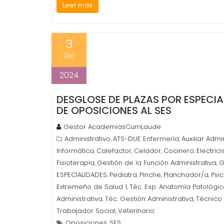
Leer más
3
Dic
2024
DESGLOSE DE PLAZAS POR ESPECI
DE OPOSICIONES AL SES
Gestor AcademiasCumLaude
Administrativo
ATS-DUE Enfermería
Auxiliar Admi
,
,
Informática
Calefactor
Celador
Cocinero
Electrici
,
,
,
,
Fisioterapia
Gestión de la Función Administrativa
G
,
,
ESPECIALIDADES
Pediatra
Pinche
Planchador/a
Psi
,
,
,
,
Extremeño de Salud 1
Téc. Esp. Anatomía Patológi
,
Administrativa
Téc. Gestión Administrativa
Técnico 
,
,
Trabajador Social
Veterinario
,
Oposiciones
SES
,