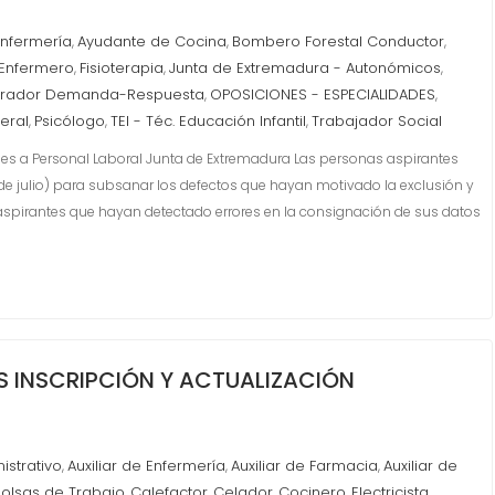
Enfermería
Ayudante de Cocina
Bombero Forestal Conductor
,
,
,
Enfermero
Fisioterapia
Junta de Extremadura - Autonómicos
,
,
,
rador Demanda-Respuesta
OPOSICIONES - ESPECIALIDADES
,
,
eral
Psicólogo
TEI - Téc. Educación Infantil
Trabajador Social
,
,
,
nes a Personal Laboral Junta de Extremadura Las personas aspirantes
de julio) para subsanar los defectos que hayan motivado la exclusión y
spirantes que hayan detectado errores en la consignación de sus datos
S INSCRIPCIÓN Y ACTUALIZACIÓN
nistrativo
Auxiliar de Enfermería
Auxiliar de Farmacia
Auxiliar de
,
,
,
Bolsas de Trabajo
Calefactor
Celador
Cocinero
Electricista
,
,
,
,
,