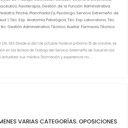
acéutico
Fisioterapia
Gestión de la Función Administrativa
,
,
,
Pediatra
Pinche
Planchador/a
Psicólogo
Servicio Extremeño de
,
,
,
,
lud 1
Téc. Esp. Anatomía Patológica
Téc. Esp. Laboratorio
Téc.
,
,
,
Téc. Gestión Administrativa
Técnico Auxiliar Farmacia
Técnico
,
,
L SES Desde el día 1 de octubre hasta el próximo 15 de octubre, se
ción en las Bolsas de Trabajo del Servicio Extremeño de Salud en las
n actualizar sus méritos (formación y experiencia no…
ÁMENES VARIAS CATEGORÍAS. OPOSICIONES