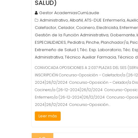
SALUD)
Gestor AcademiasCumLaude
Administrativo
Albañil
ATS-DUE Enfermería
Auxili
,
,
,
Calefactor
Celador
Cocinero
Electricista
Enferme
,
,
,
,
Gestión de la Función Administrativa
Gobernante
,
,
ESPECIALIDADES
Pediatra
Pinche
Planchador/a
Psi
,
,
,
,
Extremeño de Salud 1
Téc. Esp. Laboratorio
Téc. Es
,
,
Administrativa
Técnico Auxiliar Farmacia
Técnico d
,
,
CONVOCADA OPOSICIONES A 2.037 PLAZAS DEL SES (SERV
INSCRIPCIÓN Concurso-Oposición – Calefactor/a (26-1
2024)26/12/2024 Concurso-Oposición – Celador/a Dis
Cocinero/a (26-12-2024)26/12/2024 Concurso-Oposició
Enfermero/a (26-12-2024)26/12/2024 Concurso-Oposici
2024)26/12/2024 Concurso-Oposición…
Leer más