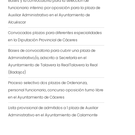
Bases y la convocatoria para la selección de
funcionario interino por oposición para la plaza de
Auxiliar Administrativo en el Ayuntamiento de
Alcuéscar
Convocadas plazas para diferentes especialidades
en la Diputación Provincial de Cáceres
Bases de convocatoria para cubrir una plaza de
Administrativo/a, adscrito a Secretaría en el
Ayuntamiento de Talavera la RealTalavera la Real
(Badajoz)
Proceso selectivo dos plazas de Ordenanza,
personal funcionario, concurso oposición turno libre
en el Ayuntamiento de Cáceres
Lista provisional de admitidos a 1 plaza de Auxiliar
Administrativo en el Ayuntamiento de Calamonte