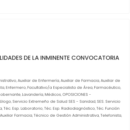
ALIDADES DE LA INMINENTE CONVOCATORIA
nistrativo
Auxiliar de Enfermería
Auxiliar de Farmacia
Auxiliar de
,
,
,
sta
Enfermero
Facultativo/a Especialista de Área
Farmacéutico
,
,
,
,
obernante
Lavandería
Médicos
OPOSICIONES -
,
,
,
cólogo
Servicio Extremeño de Salud SES - Sanidad
SES. Servicio
,
,
ca
Téc. Esp. Laboratorio
Téc. Esp. Radiodiagnóstico
Téc. Función
,
,
,
Auxiliar Farmacia
Técnico de Gestión Administrativa
Telefonista
,
,
,