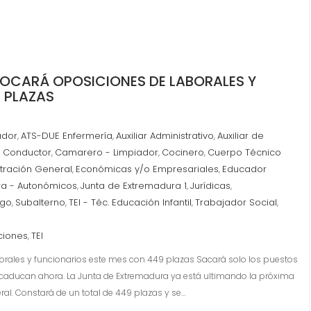
OCARÁ OPOSICIONES DE LABORALES Y
 PLAZAS
ador
ATS-DUE Enfermería
Auxiliar Administrativo
Auxiliar de
,
,
,
l Conductor
Camarero - Limpiador
Cocinero
Cuerpo Técnico
,
,
,
tración General
Económicas y/o Empresariales
Educador
,
,
ra - Autonómicos
Junta de Extremadura 1
Jurídicas
,
,
,
ogo
Subalterno
TEI - Téc. Educación Infantil
Trabajador Social
,
,
,
,
ciones
TEI
,
rales y funcionarios este mes con 449 plazas Sacará solo los puestos
 caducan ahora. La Junta de Extremadura ya está ultimando la próxima
al. Constará de un total de 449 plazas y se…