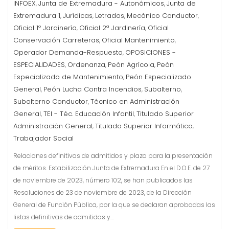
INFOEX
Junta de Extremadura - Autonómicos
Junta de
,
,
Extremadura 1
Jurídicas
Letrados
Mecánico Conductor
,
,
,
,
Oficial 1º Jardinería
Oficial 2ª Jardinería
Oficial
,
,
Conservación Carreteras
Oficial Mantenimiento
,
,
Operador Demanda-Respuesta
OPOSICIONES -
,
ESPECIALIDADES
Ordenanza
Peón Agrícola
Peón
,
,
,
Especializado de Mantenimiento
Peón Especializado
,
General
Peón Lucha Contra Incendios
Subalterno
,
,
,
Subalterno Conductor
Técnico en Administración
,
General
TEI - Téc. Educación Infantil
Titulado Superior
,
,
Administración General
Titulado Superior Informática
,
,
Trabajador Social
Relaciones definitivas de admitidos y plazo para la presentación
de méritos. Estabilización Junta de Extremadura En el D.O.E. de 27
de noviembre de 2023, número 102, se han publicados las
Resoluciones de 23 de noviembre de 2023, de la Dirección
General de Función Pública, por la que se declaran aprobadas las
listas definitivas de admitidos y…