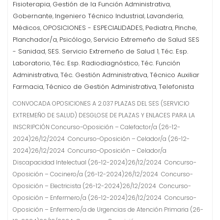
Fisioterapia
Gestión de la Función Administrativa
,
,
Gobernante
Ingeniero Técnico Industrial
Lavandería
,
,
,
Médicos
OPOSICIONES - ESPECIALIDADES
Pediatra
Pinche
,
,
,
,
Planchador/a
Psicólogo
Servicio Extremeño de Salud SES
,
,
- Sanidad
SES. Servicio Extremeño de Salud 1
Téc. Esp.
,
,
Laboratorio
Téc. Esp. Radiodiagnóstico
Téc. Función
,
,
Administrativa
Téc. Gestión Administrativa
Técnico Auxiliar
,
,
Farmacia
Técnico de Gestión Administrativa
Telefonista
,
,
CONVOCADA OPOSICIONES A 2.037 PLAZAS DEL SES (SERVICIO
EXTREMEÑO DE SALUD) DESGLOSE DE PLAZAS Y ENLACES PARA LA
INSCRIPCIÓN Concurso-Oposición – Calefactor/a (26-12-
2024)26/12/2024 Concurso-Oposición – Celador/a (26-12-
2024)26/12/2024 Concurso-Oposición – Celador/a
Discapacidad Intelectual (26-12-2024)26/12/2024 Concurso-
Oposición – Cocinero/a (26-12-2024)26/12/2024 Concurso-
Oposición – Electricista (26-12-2024)26/12/2024 Concurso-
Oposición – Enfermero/a (26-12-2024)26/12/2024 Concurso-
Oposición – Enfermero/a de Urgencias de Atención Primaria (26-