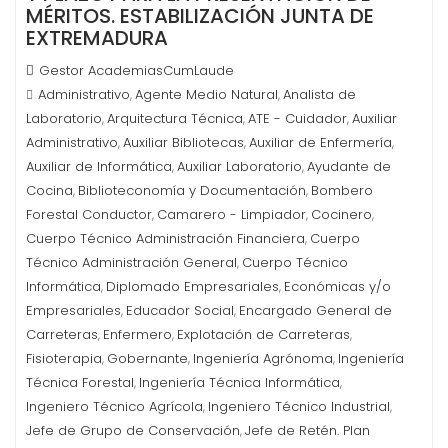
MÉRITOS. ESTABILIZACIÓN JUNTA DE
EXTREMADURA
Gestor AcademiasCumLaude
Administrativo
Agente Medio Natural
Analista de
,
,
Laboratorio
Arquitectura Técnica
ATE - Cuidador
Auxiliar
,
,
,
Administrativo
Auxiliar Bibliotecas
Auxiliar de Enfermería
,
,
,
Auxiliar de Informática
Auxiliar Laboratorio
Ayudante de
,
,
Cocina
Biblioteconomía y Documentación
Bombero
,
,
Forestal Conductor
Camarero - Limpiador
Cocinero
,
,
,
Cuerpo Técnico Administración Financiera
Cuerpo
,
Técnico Administración General
Cuerpo Técnico
,
Informática
Diplomado Empresariales
Económicas y/o
,
,
Empresariales
Educador Social
Encargado General de
,
,
Carreteras
Enfermero
Explotación de Carreteras
,
,
,
Fisioterapia
Gobernante
Ingeniería Agrónoma
Ingeniería
,
,
,
Técnica Forestal
Ingeniería Técnica Informática
,
,
Ingeniero Técnico Agrícola
Ingeniero Técnico Industrial
,
,
Jefe de Grupo de Conservación
Jefe de Retén. Plan
,