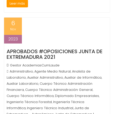
Leer más
6
Nov
2023
APROBADOS #OPOSICIONES JUNTA DE
EXTREMADURA 2021
Gestor AcademiasCumLaude
Administrativo
Agente Medio Natural
Analista de
,
,
Laboratorio
Auxiliar Administrativo
Auxiliar de Informática
,
,
,
Auxiliar Laboratorio
Cuerpo Técnico Administración
,
Financiera
Cuerpo Técnico Administración General
,
,
Cuerpo Técnico Informática
Diplomado Empresariales
,
,
Ingeniería Técnica Forestal
Ingeniería Técnica
,
Informática
Ingeniero Técnico Industrial
Junta de
,
,