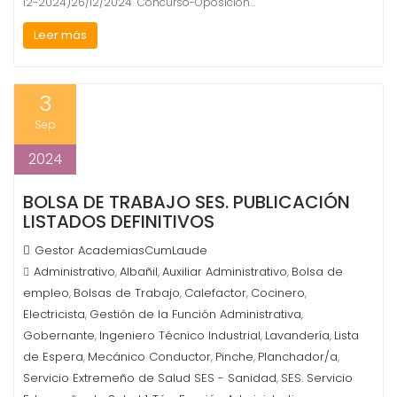
12-2024)26/12/2024 Concurso-Oposición…
Leer más
3
Sep
2024
BOLSA DE TRABAJO SES. PUBLICACIÓN
LISTADOS DEFINITIVOS
Gestor AcademiasCumLaude
Administrativo
Albañil
Auxiliar Administrativo
Bolsa de
,
,
,
empleo
Bolsas de Trabajo
Calefactor
Cocinero
,
,
,
,
Electricista
Gestión de la Función Administrativa
,
,
Gobernante
Ingeniero Técnico Industrial
Lavandería
Lista
,
,
,
de Espera
Mecánico Conductor
Pinche
Planchador/a
,
,
,
,
Servicio Extremeño de Salud SES - Sanidad
SES. Servicio
,