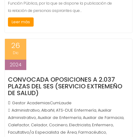
Función Pública, por la que se dispone la publicación de
la relación de personas aspirantes que…
Leer más
26
Dic
2024
CONVOCADA OPOSICIONES A 2.037
PLAZAS DEL SES (SERVICIO EXTREMEÑO
DE SALUD)
Gestor AcademiasCumLaude
Administrativo
Albañil
ATS-DUE Enfermería
Auxiliar
,
,
,
Administrativo
Auxiliar de Enfermería
Auxiliar de Farmacia
,
,
,
Calefactor
Celador
Cocinero
Electricista
Enfermero
,
,
,
,
,
Facultativo/a Especialista de Área
Farmacéutico
,
,