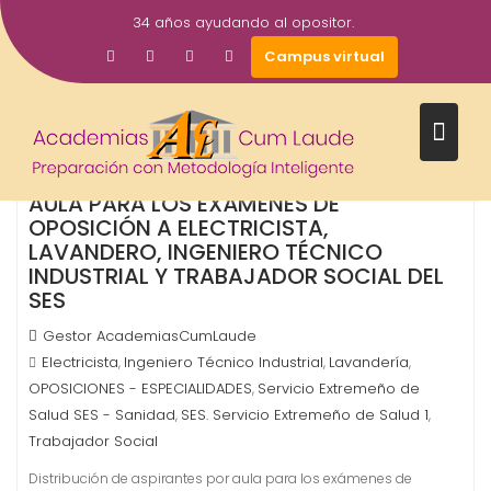
Saltar
34 años ayudando al opositor.
al
12
Campus virtual
contenido
Nov
2025
DISTRIBUCIÓN DE ASPIRANTES POR
AULA PARA LOS EXÁMENES DE
OPOSICIÓN A ELECTRICISTA,
LAVANDERO, INGENIERO TÉCNICO
INDUSTRIAL Y TRABAJADOR SOCIAL DEL
SES
Gestor AcademiasCumLaude
Electricista
Ingeniero Técnico Industrial
Lavandería
,
,
,
OPOSICIONES - ESPECIALIDADES
Servicio Extremeño de
,
Salud SES - Sanidad
SES. Servicio Extremeño de Salud 1
,
,
Trabajador Social
Distribución de aspirantes por aula para los exámenes de