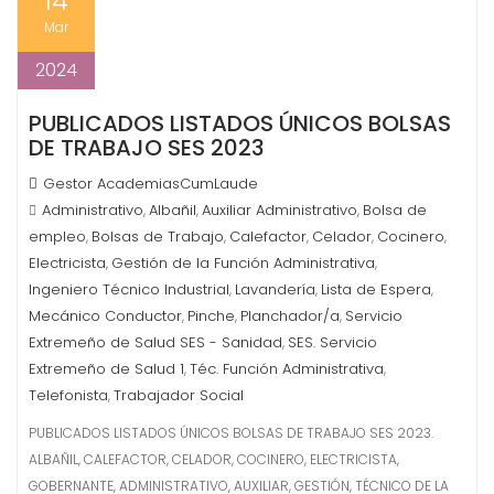
14
Mar
2024
PUBLICADOS LISTADOS ÚNICOS BOLSAS
DE TRABAJO SES 2023
Gestor AcademiasCumLaude
Administrativo
Albañil
Auxiliar Administrativo
Bolsa de
,
,
,
empleo
Bolsas de Trabajo
Calefactor
Celador
Cocinero
,
,
,
,
,
Electricista
Gestión de la Función Administrativa
,
,
Ingeniero Técnico Industrial
Lavandería
Lista de Espera
,
,
,
Mecánico Conductor
Pinche
Planchador/a
Servicio
,
,
,
Extremeño de Salud SES - Sanidad
SES. Servicio
,
Extremeño de Salud 1
Téc. Función Administrativa
,
,
Telefonista
Trabajador Social
,
PUBLICADOS LISTADOS ÚNICOS BOLSAS DE TRABAJO SES 2023.
ALBAÑIL, CALEFACTOR, CELADOR, COCINERO, ELECTRICISTA,
GOBERNANTE, ADMINISTRATIVO, AUXILIAR, GESTIÓN, TÉCNICO DE LA