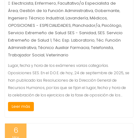
Electricista
Enfermero
Facultativo/a Especialista de
,
,
Área
Gestión de la Función Administrativa
Gobernante
,
,
,
Ingeniero Técnico Industrial
Lavandería
Médicos
,
,
,
OPOSICIONES - ESPECIALIDADES
Planchador/a
Psicólogo
,
,
,
Servicio Extremeño de Salud SES - Sanidad
SES. Servicio
,
Extremeño de Salud 1
Téc. Esp. Laboratorio
Téc. Función
,
,
Administrativa
Técnico Auxiliar Farmacia
Telefonista
,
,
,
Trabajador Social
Veterinario
,
Lugar, fecha y hora de los exámenes varias categorías.
Oposiciones SES. En el D.O.E. de hoy, 24 de septiembre de 2025, se
han publicado las Resoluciones de la Dirección General de
Recursos Humanos, por las que se fijan el lugar, fecha y hora de
la celebración de los ejercicios de la fase de oposición de los…
Leer más
6
Mar