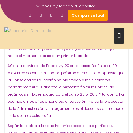
Saltar
34 años ayudando al opositor.
al
26
academiacumlaudeoposiciones
Prensa
Campus virtual
contenido
educación
Oposiciones
,
Ene
Educación propone suprimir 80 plazas de
2015
profesores el próximo curso
Los sindicatos han presentado ya alegaciones contra lo que
hasta el momento es sólo un primer borrador
60 en la provincia de Badajoz y 20 en la cacereña. En total, 80
plazas de docentes menos el próximo curso. Es la propuesta que
la Consejería de Educación ha planteado a los sindicatos. El
borrador con el que arranca la negociación de las plantillas
orgánicas en Extremadura para el curso 2015-2016. Y tal como ha
ocurrido en los años anteriores, la reducción marca la propuesta
de la Administración y su argumento es el descenso de matrícula
en la escuela extremeña.
Según los datos a los que ha tenido acceso este periódico,
Educación propone supresiones y creaciones, pero el balance