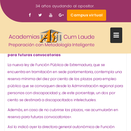
Saltar
34 años ayudando al opositor.
al
20
academiacumlaudeoposiciones
Prensa
Campus virtual
contenido
Ene
El 10% de las plazas para empleo público será
para discapacitados
2015
La nueva ley de Función Pública de Extremadura
contempla esta reserva y de no cubrirse, se acumularían
para futuras convocatorias
La nueva ley de Función Pública de Extremadura, que se
encuentra en tramitación en sede parlamentaria, contempla una
reserva mínima del diez por ciento de las plazas para empleo
público que se convoquen desde la Administración regional para
personas con discapacidad y, de este porcentaje, un dos por
ciento se destinará a discapacitados intelectuales.
Además, en caso de no cubrirse las plazas, «se acumularán en
reserva para futuras convocatorias».
Así lo indicó ayer la directora general autonómica de Función