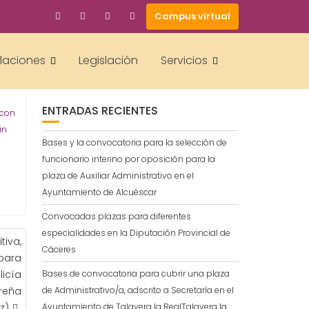
Campus virtual
BUSCAR
alaciones
Legislación
Servicios
ENTRADAS RECIENTES
 con
in
Bases y la convocatoria para la selección de
funcionario interino por oposición para la
plaza de Auxiliar Administrativo en el
Ayuntamiento de Alcuéscar
Convocadas plazas para diferentes
especialidades en la Diputación Provincial de
tiva,
Cáceres
 para
licía
Bases de convocatoria para cubrir una plaza
reña
de Administrativo/a, adscrito a Secretaría en el
z)
Ayuntamiento de Talavera la RealTalavera la