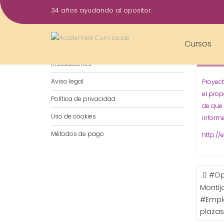
Saltar
34 años ayudando al opositor.
al
26
contenido
Ene
Cursos
Notificaciones por WhatsApp
2015
Instalaciones
Aviso legal
Proyect
el prop
Política de privacidad
de que 
Uso de cookies
inform
Métodos de pago
http:/
NAVE
#Op
DE
Montij
ENTR
#Emple
plazas