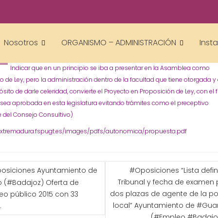
academiacumlaudeoposiciones
Prensa
Empleo
Oposiciones
,
Nosotros
ORGANISMO – ADMINISTRACIÓN
Inst
PROPUESTA DE LEY DE FUNCIÓN PÚBLICA EN LA ASAMBLEA
Indicar que en un principio se iba a presentar en la Asamblea como
o de Ley, pero la administración dentro de la facultad que tiene otorgada y
ósito de darle celeridad, convierte el Proyecto en Proposición de Ley, con el f
sea aprobada en esta legislatura evitando trámites como el preceptivo
e del Consejo Consultivo)
/extremadura.fspugt.es/images/pdfs/autonomica/propuesta.pdf
GACIÓN
osiciones Ayuntamiento de
#Oposiciones “Lista defini
Tribunal y fecha de examen
o (#Badajoz) Oferta de
ADAS
dos plazas de agente de la po
o público 2015 con 33
local” Ayuntamiento de #Gua
.
(#Empleo #Badajo