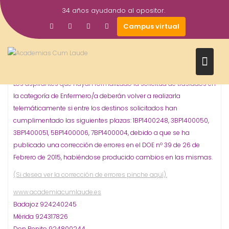
Saltar
34 años ayudando al opositor.
al
26
academiacumlaudeoposiciones
Prensa
Campus virtual
contenido
Bolsa
Empleo
Enfermería
Oposiciones
SES
,
,
,
,
Feb
CONCURSO DE TRASLADO DE ENFERMERO/A
2015
#Oposiciones #SES
Los aspirantes que hayan formalizado la solicitud de traslados en
la categoría de Enfermero/a deberán volver a realizarla
telemáticamente si entre los destinos solicitados han
cumplimentado las siguientes plazas: 1BP1400248, 3BP1400050,
3BP1400051, 5BP1400006, 7BP1400004, debido a que se ha
publicado una corrección de errores en el DOE nº 39 de 26 de
Febrero de 2015, habiéndose producido cambios en las mismas.
(Si desea ver la corrección de errores pinche aquí).
www.academiacumlaude.es
Badajoz 924240245
Mérida 924317826
Don Benito 924800244