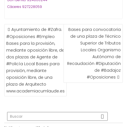
Cáceres 927228059
NAVEGACIÓN
Ayuntamiento de ‪#‎Zafra‬.
Bases para convocatoria
DE
de una plaza de Técnico
‪#‎Oposiciones‬ ‪#‎Empleo‬
ENTRADAS
Superior de Tributos
Bases para la provisión,
Locales Organismo
mediante oposición libre, de
Autónomo de
dos plazas de Agente de
Recaudación #Diputación
‪#‎Policía‬ Local Bases para
de #Badajoz
provisión, mediante
#Oposiciones
oposición libre, de una
plaza de Arquitecto
www.academiacumlaude.es