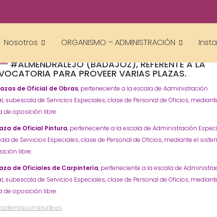
academiacumlaudeoposiciones
Prensa
Almendralejo
Empleo
Oposiciones
,
,
Nosotros
ORGANISMO – ADMINISTRACIÓN
Inst
#OPOSICIONES AYUNTAMIENTO DE
#ALMENDRALEJO (BADAJOZ), REFERENTE A LA
OCATORIA PARA PROVEER VARIAS PLAZAS.
lazas de Oficial de Obras
, perteneciente a la escala de Administración
l, subescala de Servicios Especiales, clase de Personal de Oficios, mediante
 de oposición libre.
aza de Oficial Pintura
, perteneciente a la escala de Administración Especi
la de Servicios Especiales, clase de Personal de Oficios, mediante el sist
ición libre.
aza de Oficiales de Carpintería
, perteneciente a la escala de Administra
l, subescala de Servicios Especiales, clase de Personal de Oficios, mediante
 de oposición libre.
cademiacumlaude.es