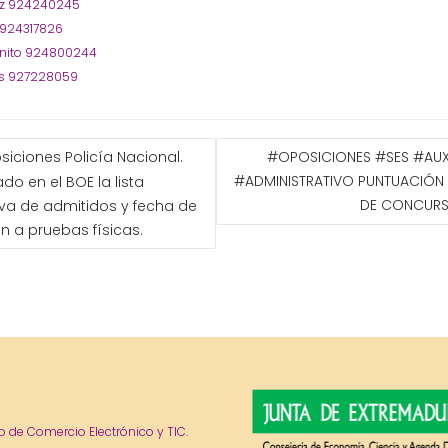
oz 924240245
 924317826
nito 924800244
s 927228059
GACIÓN
siciones ‎Policía Nacional.
#OPOSICIONES #SES #AUXI
#ADMINISTRATIVO PUNTUACIÓN 
ado en el BOE la lista
ADAS
DE CONCUR
tiva de admitidos y fecha de
 a pruebas físicas.
o de Comercio Electrónico y TIC.