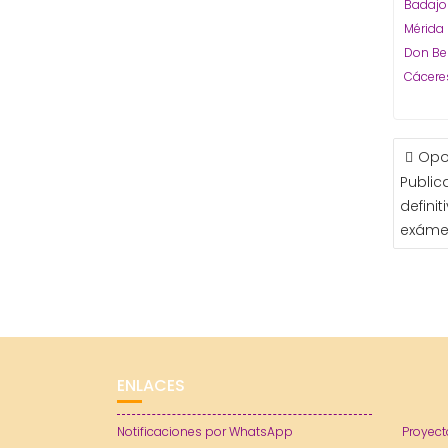
Badaj
Mérida
Don Be
Cácere
NAVE
‪Opo
DE
Public
ENTR
defini
exámen
ENLACES
Notificaciones por WhatsApp
Proyect