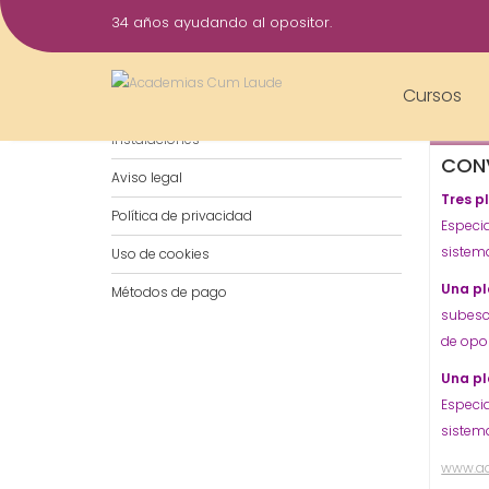
Saltar
34 años ayudando al opositor.
al
10
contenido
Feb
Cursos
Notificaciones por WhatsApp
2015
Instalaciones
CONV
Aviso legal
Tres p
Política de privacidad
Especia
sistema
Uso de cookies
Una pl
Métodos de pago
subesca
de opos
Una pl
Especia
sistema
www.a