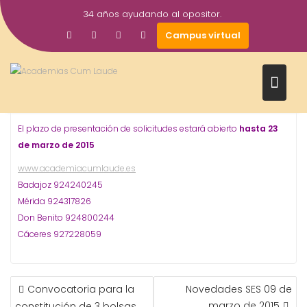
Saltar
34 años ayudando al opositor.
al
5
academiacumlaudeoposiciones
Prensa
Campus virtual
contenido
Oposiciones
Trabajo
,
Mar
Convocatoria
de 2 plazas de Agentes de
2015
#Igualdad en la Mancomunidad Integral de
Municipios del Valle del #Alagón. #OPOSICIONES
El plazo de presentación de solicitudes estará abierto
hasta
23
de marzo de 2015
www.academiacumlaude.es
Badajoz 924240245
Mérida 924317826
Don Benito 924800244
Cáceres 927228059
NAVEGACIÓN
Convocatoria para la
Novedades SES 09 de
DE
marzo de 2015
constitución de 3 bolsas