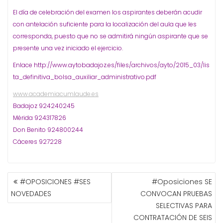
El día de celebración del examen los aspirantes deberán acudir
con antelación suficiente para la localización del aula que les
corresponda, puesto que no se admitirá ningún aspirante que se
presente una vez iniciado el ejercicio.
Enlace http://www.aytobadajoz.es/files/archivos/ayto/2015_03/lis
ta_definitiva_bolsa_auxiliar_administrativo.pdf
www.academiacumlaude.es
Badajoz 924240245
Mérida 924317826
Don Benito 924800244
Cáceres 927228
NAVEGACIÓN
#OPOSICIONES #SES
#Oposiciones SE
DE
NOVEDADES
CONVOCAN PRUEBAS
ENTRADAS
SELECTIVAS PARA
CONTRATACIÓN DE SEIS