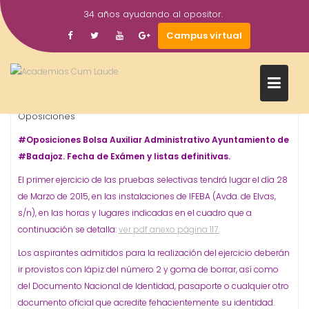
Saltar
34 años ayudando al opositor.
al
18
academiacumlaudeoposiciones
Prensa
Campus virtual
contenido
Mar
2015
AUXILIAR ADMINISTRATIVO
Ayuntamiento
Badajoz
Bolsa
,
,
,
,
Oposiciones
#Oposiciones Bolsa Auxiliar Administrativo Ayuntamiento de
#Badajoz. Fecha de Exámen y listas definitivas.
El primer ejercicio de las pruebas selectivas tendrá lugar el día 28
de Marzo de 2015, en las instalaciones de IFEBA (Avda. de Elvas,
s/n), en las horas y lugares indicadas en el cuadro que a
continuación se detalla:
ver pdf anexo página 117.
Los aspirantes admitidos para la realización del ejercicio deberán
ir provistos con lápiz del número 2 y goma de borrar, así como
del Documento Nacional de Identidad, pasaporte o cualquier otro
documento oficial que acredite fehacientemente su identidad.