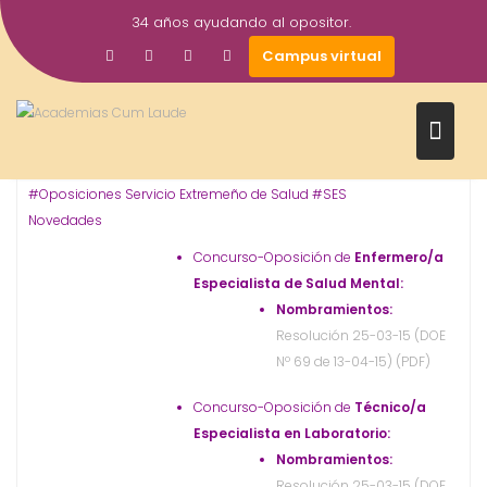
Saltar
34 años ayudando al opositor.
al
13
academiacumlaudeoposiciones
Prensa
Campus virtual
contenido
Abr
2015
Bolsa
Empleo
Oposiciones
Sanidad
SES
Trabajo
,
,
,
,
,
#Oposiciones Servicio Extremeño de Salud #SES
Novedades
Concurso-Oposición de
Enfermero/a
Especialista de Salud Mental:
Nombramientos:
Resolución 25-03-15 (DOE
Nº 69 de 13-04-15) (PDF)
Concurso-Oposición de
Técnico/a
Especialista en Laboratorio:
Nombramientos:
Resolución 25-03-15 (DOE