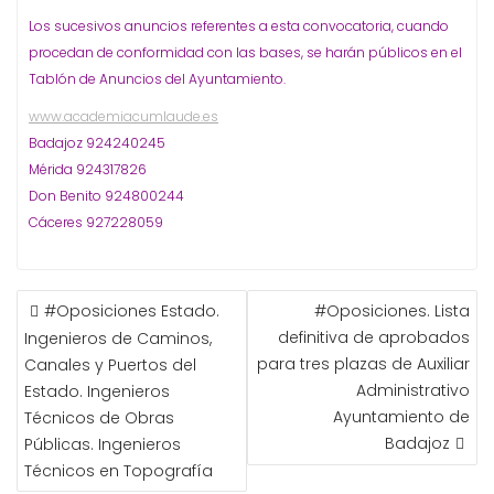
Los sucesivos anuncios referentes a esta convocatoria, cuando
procedan de conformidad con las bases, se harán públicos en el
Tablón de Anuncios del Ayuntamiento.
www.academiacumlaude.es
Badajoz 924240245
Mérida 924317826
Don Benito 924800244
Cáceres 927228059
NAVEGACIÓN
#Oposiciones Estado.
#Oposiciones. Lista
DE
definitiva de aprobados
Ingenieros de Caminos,
ENTRADAS
para tres plazas de Auxiliar
Canales y Puertos del
Administrativo
Estado. Ingenieros
Ayuntamiento de
Técnicos de Obras
Badajoz
Públicas. Ingenieros
Técnicos en Topografía