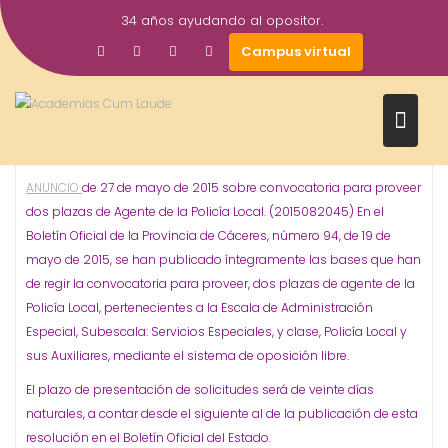
Saltar
34 años ayudando al opositor.
al
16
academiacumlaudeoposiciones
Prensa
Campus virtual
contenido
Cáceres
Hervás
Oposiciones
Policía Local
,
,
,
Jun
#Oposiciones Convocatoria para proveer dos plazas
2015
de Agente de la Policía Local. AYUNTAMIENTO DE HERVÁS
Cáceres
ANUNCIO
de 27 de mayo de 2015 sobre convocatoria para proveer
dos plazas de Agente de la Policía Local. (2015082045) En el
Boletín Oficial de la Provincia de Cáceres, número 94, de 19 de
mayo de 2015, se han publicado íntegramente las bases que han
de regir la convocatoria para proveer, dos plazas de agente de la
Policía Local, pertenecientes a la Escala de Administración
Especial, Subescala: Servicios Especiales, y clase, Policía Local y
sus Auxiliares, mediante el sistema de oposición libre.
El plazo de presentación de solicitudes será de veinte días
naturales, a contar desde el siguiente al de la publicación de esta
resolución en el Boletín Oficial del Estado.