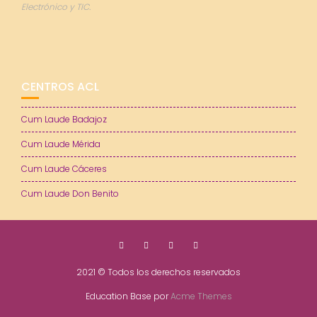
Electrónico y TIC.
CENTROS ACL
Cum Laude Badajoz
Cum Laude Mérida
Cum Laude Cáceres
Cum Laude Don Benito
2021 © Todos los derechos reservados
Education Base por
Acme Themes