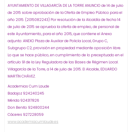
AYUNTAMIENTO DE VILLAGARCÍA DE LA TORRE ANUNCIO de 14 de julio
de 2015 sobre aprobación de la Oferta de Empleo Público para el
año 2015. (2015082243) Por resolución de la Alcaldía de fecha 14
de julio de 2015 se aprueba la oferta de empleo, de personal de
este Ayuntamiento, para el año 2015, que contiene el Anexo
adjunto: ANEXO Plaza de Auxiliar de Policía Local, Grupo C,
Subgrupo C2, provisión en propiedad mediante oposición libre.
Lo que se hace público, en cumplimiento de lo preceptuado en el
artículo 91 de la Ley Reguladora de las Bases de Régimen Local.
Villagarcía de la Torre, a 14 de julio de 2015. El Alcalde, EDUARDO
MARTÍN CHÁVEZ.
Academias Cum Laude
Badajoz 924240245
Mérida 924317826
Don Benito 924800244
Cáceres 927228059
www.academiacumlaude.es