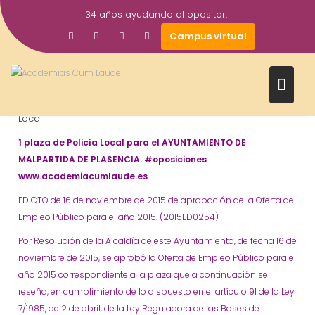
Saltar
34 años ayudando al opositor.
al
23
academiacumlaudeoposiciones
Campus virtual
contenido
OPOSICIONES - ESPECIALIDADES
Nov
2015
Cáceres
malpartida
Oposiciones
plasencia
Policía
,
,
,
,
Local
1 plaza de Policía Local para el AYUNTAMIENTO DE
MALPARTIDA DE PLASENCIA. #oposiciones
www.academiacumlaude.es
EDICTO de 16 de noviembre de 2015 de aprobación de la Oferta de
Empleo Público para el año 2015. (2015ED0254)
Por Resolución de la Alcaldía de este Ayuntamiento, de fecha 16 de
noviembre de 2015, se aprobó la Oferta de Empleo Público para el
año 2015 correspondiente a la plaza que a continuación se
reseña, en cumplimiento de lo dispuesto en el artículo 91 de la Ley
7/1985, de 2 de abril, de la Ley Reguladora de las Bases de