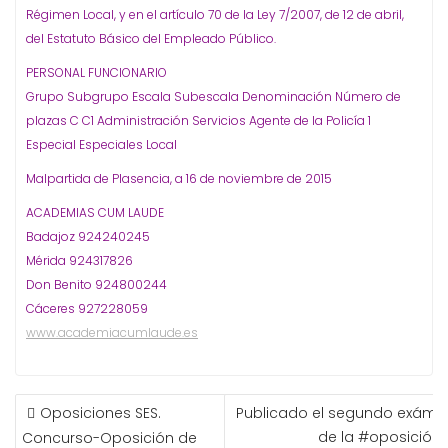
Régimen Local, y en el artículo 70 de la Ley 7/2007, de 12 de abril,
del Estatuto Básico del Empleado Público.
PERSONAL FUNCIONARIO
Grupo Subgrupo Escala Subescala Denominación Número de
plazas C C1 Administración Servicios Agente de la Policía 1
Especial Especiales Local
Malpartida de Plasencia, a 16 de noviembre de 2015
ACADEMIAS CUM LAUDE
Badajoz 924240245
Mérida 924317826
Don Benito 924800244
Cáceres 927228059
www.academiacumlaude.es
NAVEGACIÓN
Oposiciones SES.
Publicado el segundo exáme
DE
de la #oposición 
Concurso-Oposición de