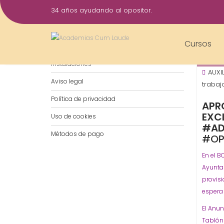
Saltar
34 años ayudando al opositor.
al
28
contenido
Dic
Cursos
Notificaciones por WhatsApp
2015
Instalaciones
AUXI
Aviso legal
trabaj
Política de privacidad
APR
EXCL
Uso de cookies
#AD
Métodos de pago
#OP
En el B
Ayuntam
provisi
espera 
El Anun
Tablón 