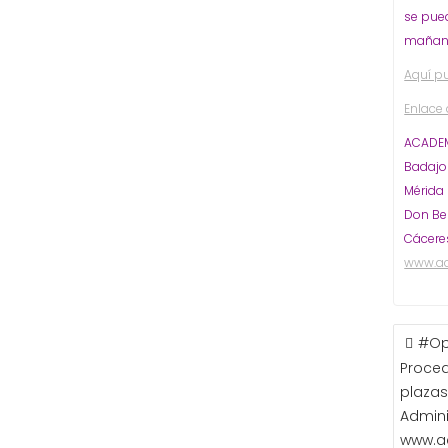
se pued
mañana
Aquí p
Enlace 
ACADEM
Badaj
Mérida
Don Be
Cácere
www.a
NAVE
#Op
DE
Proced
ENTR
plazas
Admini
www.a