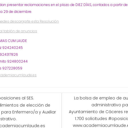
an presentar reclamaciones en el plazo de DIEZ DÍAS, contados a partir de
 29 de diciembre.
uedes descargarte esta Resolución
al tablón de anuncios
IAS CUM LAUDE
oz 924240245
 924317826
nito 924800244
s 927228059
cademiacumlaude.es
GACIÓN
osiciones al SES.
La bolsa de empleo de aux
administrativo pa
imientos de elección de
ADAS
Ayuntamiento de Cáceres re
 para Enfermero/a y Auxiliar
1.700 solicitudes #oposic
strativo.
www.academiacumlaude.
cademiacumlaude.es