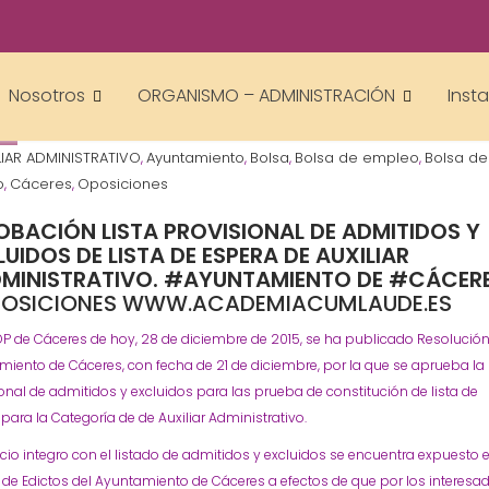
academiacumlaudeoposiciones
Auxiliar Administrativo
OPOSICIONES - ESPECIALIDADES
Prensa
,
,
Nosotros
ORGANISMO – ADMINISTRACIÓN
Inst
LIAR ADMINISTRATIVO
Ayuntamiento
Bolsa
Bolsa de empleo
Bolsa de
,
,
,
,
o
Cáceres
Oposiciones
,
,
OBACIÓN LISTA PROVISIONAL DE ADMITIDOS Y
UIDOS DE LISTA DE ESPERA DE AUXILIAR
MINISTRATIVO. #AYUNTAMIENTO DE #CÁCERE
OSICIONES WWW.ACADEMIACUMLAUDE.ES
OP de Cáceres de hoy, 28 de diciembre de 2015, se ha publicado Resolución
iento de Cáceres, con fecha de 21 de diciembre, por la que se aprueba la l
onal de admitidos y excluidos para las prueba de constitución de lista de
para la Categoría de de Auxiliar Administrativo.
cio integro con el listado de admitidos y excluidos se encuentra expuesto e
de Edictos del Ayuntamiento de Cáceres a efectos de que por los interesa