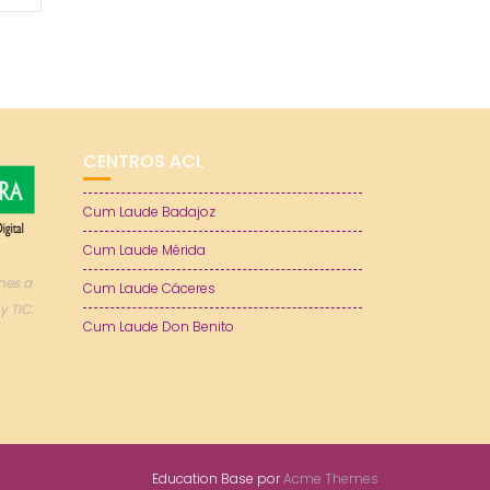
CENTROS ACL
Cum Laude Badajoz
Cum Laude Mérida
nes a
Cum Laude Cáceres
y TIC.
Cum Laude Don Benito
Education Base por
Acme Themes