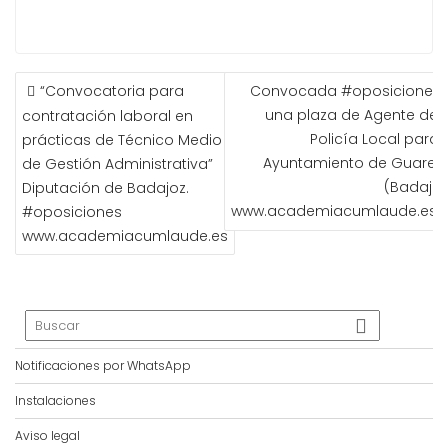
NAVEGACIÓN
“Convocatoria para
Convocada #oposiciones 
DE
una plaza de Agente de l
contratación laboral en
ENTRADAS
Policía Local para 
prácticas de Técnico Medio
Ayuntamiento de Guareñ
de Gestión Administrativa”
(Badajoz
Diputación de Badajoz.
www.academiacumlaude.es
#oposiciones
www.academiacumlaude.es
Notificaciones por WhatsApp
Instalaciones
Aviso legal