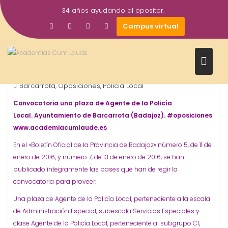
Saltar
34 años ayudando al opositor.
al
26
academiacumlaudeoposiciones
Campus virtual
contenido
Ene
2016
Ayuntamientos
ORGANISMO - ADMINISTRACIÓN
,
Barcarrota
Oposiciones
Policía Local
,
,
Convocatoria una plaza de Agente de la Policía
Local. Ayuntamiento de Barcarrota (Badajoz). #oposiciones
www.academiacumlaude.es
En el «Boletín Oficial de la Provincia de Badajoz» número 5, de 11 de
enero de 2016, y número 7, de 13 de enero de 2016, se han
publicado íntegramente las bases que han de regir la
convocatoria para proveer:
Una plaza de Agente de la Policía Local, perteneciente a la escala
de Administración Especial, subescala Servicios Especiales y
clase Agente de la Policía Local, perteneciente al subgrupo C1,