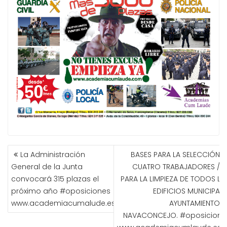
NAVEGACIÓN
La Administración
BASES PARA LA SELECCIÓN D
DE
General de la Junta
CUATRO TRABAJADORES / A
ENTRADAS
convocará 315 plazas el
PARA LA LIMPIEZA DE TODOS LO
próximo año #oposiciones
EDIFICIOS MUNICIPALE
www.academiacumalude.es
AYUNTAMIENTO D
NAVACONCEJO. #oposicione