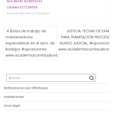
Don Benito 924800244
Cáceres 927228059
www.academiacumlaude.es
NAVEGACIÓN
Bolsa de trabajo de
JUSTICIA. FECHAS DE EXAME
DE
mantenedores
PARA TRAMITACIÓN PROCESAL 
ENTRADAS
especialistas en el Ayto. de
AUXILIO JUDICIAL. #oposicione
Badajoz #oposiciones
www.academiacumlaude.es
www.academiacumlaude.es
Notificaciones por WhatsApp
Instalaciones
Aviso legal