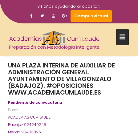
Saltar
34 años ayudando al opositor.
al
11
academiacumlaudeoposiciones
Prensa
Campus virtual
contenido
May
2016
AUXILIAR ADMINISTRATIVO
Ayuntamiento
Badajoz
,
,
,
Oposiciones
Villagonzalo
,
UNA PLAZA INTERINA DE AUXILIAR DE
ADMINISTRACIÓN GENERAL.
AYUNTAMIENTO DE VILLAGONZALO
(BADAJOZ). #OPOSICIONES
WWW.ACADEMIACUMLAUDE.ES
Pendiente de convocatoria
Bases
ACADEMIAS CUM LAUDE
Badajoz 924240245
Mérida 924317826