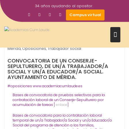
Saltar
34 años ayudando al opositor.
al
23
academiacumlaudeoposiciones
Prensa
Campus virtual
contenido
Jun
2016
Ayuntamiento
Conserje-Sepulturero
Educador Social
,
,
,
Mérida
Oposiciones
Trabajador social
,
,
CONVOCATORIA DE UN CONSERJE-
SEPULTURERO, DE UN/A TRABAJADOR/A
SOCIAL Y UN/A EDUCADOR/A SOCIAL.
AYUNTAMIENTO DE MÉRIDA.
#oposiciones www.academiacumlaude.es
Bases de convocatoria de pruebas selectivas para la
contratación laboral de un Conserje-Sepulturero por
acumulación de tareas [
enlace
]
Bases de convocatoria para la contratación laboral
temporal de un/a Trabajador/a Social y un/a Educador/a
Social del programa de atención a las familias,