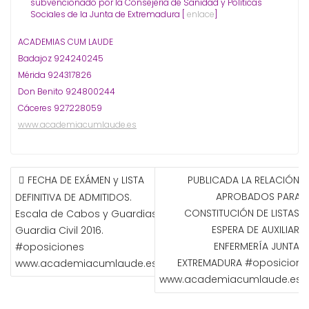
subvencionado por la Consejería de Sanidad y Políticas
Sociales de la Junta de Extremadura [
enlace
]
ACADEMIAS CUM LAUDE
Badajoz 924240245
Mérida 924317826
Don Benito 924800244
Cáceres 927228059
www.academiacumlaude.es
NAVEGACIÓN
FECHA DE EXÁMEN y LISTA
PUBLICADA LA RELACIÓN D
DE
APROBADOS PARA L
DEFINITIVA DE ADMITIDOS.
ENTRADAS
CONSTITUCIÓN DE LISTAS D
Escala de Cabos y Guardias
ESPERA DE AUXILIAR D
Guardia Civil 2016.
ENFERMERÍA JUNTA D
#oposiciones
EXTREMADURA #oposicione
www.academiacumlaude.es
www.academiacumlaude.es