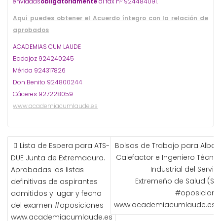
enviadas
obligatoriamente
al fax nº 924484091.
Aquí puedes obtener el Acuerdo íntegro con la relación de
aprobados
ACADEMIAS CUM LAUDE
Badajoz 924240245
Mérida 924317826
Don Benito 924800244
Cáceres 927228059
www.academiacumlaude.es
NAVEGACIÓN
Lista de Espera para ATS-
Bolsas de Trabajo para Albañil
DE
Calefactor e Ingeniero Técnic
DUE Junta de Extremadura.
ENTRADAS
Industrial del Servic
Aprobadas las listas
Extremeño de Salud (SES
definitivas de aspirantes
#oposicione
admitidos y lugar y fecha
www.academiacumlaude.es
del examen #oposiciones
www.academiacumlaude.es