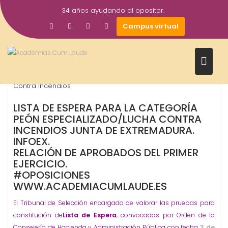
Saltar
34 años ayudando al opositor.
al
6
academiacumlaudeoposiciones
Prensa
Campus virtual
contenido
Jun
2016
Bolsa
Junta de Extremadura
Oposiciones
Peon Lucha
,
,
,
Contra Incendios
LISTA DE ESPERA PARA LA CATEGORÍA
PEÓN ESPECIALIZADO/LUCHA CONTRA
INCENDIOS JUNTA DE EXTREMADURA.
INFOEX.
RELACIÓN DE APROBADOS DEL PRIMER
EJERCICIO.
#OPOSICIONES
WWW.ACADEMIACUMLAUDE.ES
El Tribunal de Selección encargado de valorar las pruebas para
constitución de
Lista de Espera
, convocadas por Orden de la
Consejería de Hacienda y Administración Pública con fecha
3 de