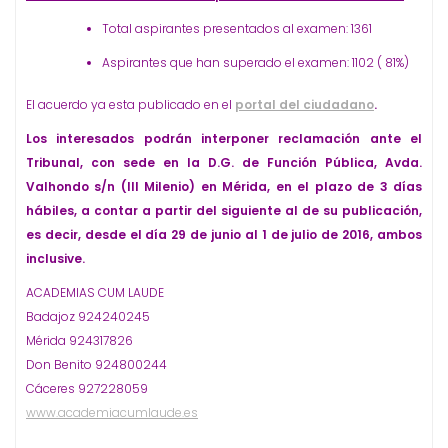
Total aspirantes presentados al examen: 1361
Aspirantes que han superado el examen: 1102 ( 81%)
El acuerdo ya esta publicado en el
portal del ciudadano
.
Los interesados podrán interponer reclamación ante el
Tribunal, con sede en la D.G. de Función Pública, Avda.
Valhondo s/n (III Milenio) en Mérida, en el plazo de 3 días
hábiles, a contar a partir del siguiente al de su publicación,
es decir, desde el día 29 de junio al 1 de julio de 2016, ambos
inclusive.
ACADEMIAS CUM LAUDE
Badajoz 924240245
Mérida 924317826
Don Benito 924800244
Cáceres 927228059
www.academiacumlaude.es