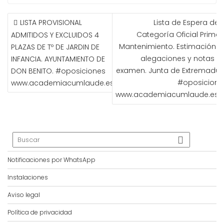
NAVEGACIÓN
LISTA PROVISIONAL
Lista de Espera de l
DE
Categoría Oficial Primer
ADMITIDOS Y EXCLUIDOS 4
ENTRADAS
Mantenimiento. Estimación d
PLAZAS DE Tº DE JARDIN DE
alegaciones y notas de
INFANCIA. AYUNTAMIENTO DE
examen. Junta de Extremadur
DON BENITO. #oposiciones
#oposicione
www.academiacumlaude.es
www.academiacumlaude.es
Notificaciones por WhatsApp
Instalaciones
Aviso legal
Política de privacidad