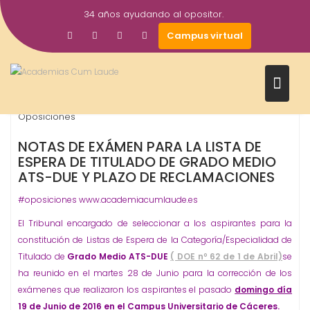
Saltar
34 años ayudando al opositor.
al
29
academiacumlaudeoposiciones
Prensa
Campus virtual
contenido
Jun
2016
ATS
Due
Junta de Extremadura
Lista de espera
,
,
,
,
Oposiciones
NOTAS DE EXÁMEN PARA LA LISTA DE
ESPERA DE TITULADO DE GRADO MEDIO
ATS-DUE Y PLAZO DE RECLAMACIONES
#oposiciones www.academiacumlaude.es
El Tribunal encargado de seleccionar a los aspirantes para la
constitución de Listas de Espera de la Categoría/Especialidad de
Titulado de
Grado Medio ATS-DUE
( DOE nº 62 de 1 de Abril)
se
ha reunido en el martes 28 de Junio para la corrección de los
exámenes que realizaron los aspirantes el pasado
domingo día
19 de Junio de 2016 en el Campus Universitario de Cáceres.