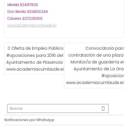
Mérida 924317826
Don Benito 924800244
Cáceres 927228059
www.academiacumlaude.es
NAVEGACIÓN
Oferta de Empleo Público
Convocatoria para l
DE
contratación de una plaza d
#oposiciones para 2016 del
ENTRADAS
Monitor/a de guardería en e
Ayuntamiento de Plasencia
Ayuntamiento de La Granj
www.academiacumlaude.es
#oposicione
www.academiacumlaude.es
Notificaciones por WhatsApp