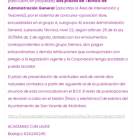
para cubrir, en propiedad,
dos plazas de Técnico de
Administración General
(adscritas al Área de Intervención y
Tesorería), por el sistema de concurso-oposición libre,
encuadradas en el grupo A, subgrupo A1, escala Administración
General, subescala Técnica, nivel 22, según artículo 25 de la Ley
30/1984, de 2 de agosto, dotada con los emolumentos
correspondientes a dicho grupo, trienios, dos pagas
extraordinarias y demás retribuciones que correspondan con
arreglo a la legislación vigente y la Corporación tenga acordado o
pueda acordar.
El plazo de presentación de solicitudes será de veinte días
naturales contados a partir del siguiente al de la publicación del
anuncio de esta convocatoria en el B.O.E. El resto de publicaciones
se llevaran a cabo en el tablón (físico y electrónico) de edictos del
Ayuntamiento de San Vicente de Alcántara.
https://www.academiacumlaude.es/vistas/Ayuntamientos.html
ACADEMIAS CUM LAUDE
Badajoz 924240245