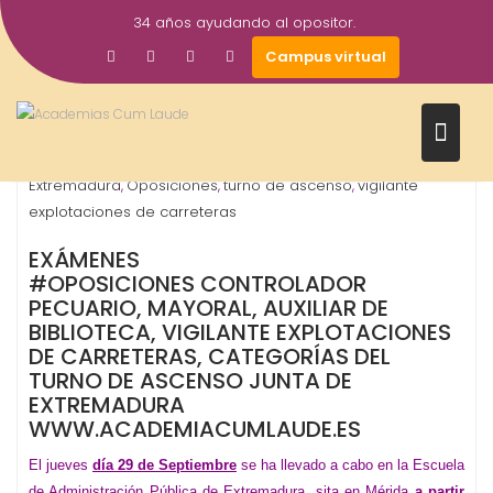
Saltar
34 años ayudando al opositor.
al
30
academiacumlaudeoposiciones
Prensa
Campus virtual
contenido
Sep
2016
auxiliar de biblioteca
controlador pecuario
Junta de
,
,
Extremadura
Oposiciones
turno de ascenso
vigilante
,
,
,
explotaciones de carreteras
EXÁMENES
#OPOSICIONES CONTROLADOR
PECUARIO, MAYORAL, AUXILIAR DE
BIBLIOTECA, VIGILANTE EXPLOTACIONES
DE CARRETERAS, CATEGORÍAS DEL
TURNO DE ASCENSO JUNTA DE
EXTREMADURA
WWW.ACADEMIACUMLAUDE.ES
El jueves
día 2
9
de Septiembre
se ha llevado a cabo en la Escuela
de Administración Pública de Extremadura, sita en Mérida
a partir