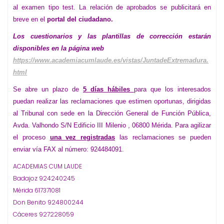
al examen tipo test. La relación de aprobados se publicitará en
breve en el
portal del ciudadano.
Los
cuestionari
os y las
plantilla
s
de corrección est
arán
disponibles en la página web
https://www.academiacumlaude.es/vistas/JuntadeExtremadura.
html
Se abre un plazo de
5 días hábiles
para que los interesados
puedan realizar las reclamaciones que estimen oportunas, dirigidas
al Tribunal con sede en la Dirección General de Función Pública,
Avda. Valhondo S/N Edificio III Milenio , 06800 Mérida. Para agilizar
el proceso
una vez registradas
las reclamaciones se pueden
enviar vía FAX al número: 924484091.
ACADEMIAS CUM LAUDE
Badajoz 924240245
Mérida 617371081
Don Benito 924800244
Cáceres 927228059