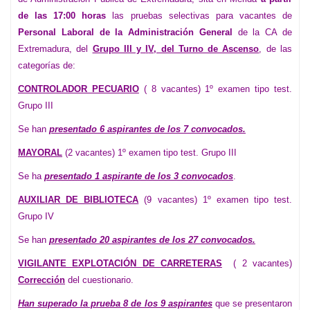
de las 1
7
:00 horas
las pruebas selectivas para vacantes de
Personal Laboral de la Administración General
de la CA de
Extremadura, del
Grupo III y
I
V, del Turno de Ascenso
, de las
categorías de:
CONTROLADOR PECUARIO
( 8 vacantes) 1º examen tipo test.
Grupo III
Se han
presentad
o 6 aspirantes de los 7 convocados.
MAYORAL
(2 vacantes) 1º examen tipo test. Grupo III
Se ha
presentad
o 1 aspirante de los 3 convocados
.
AUXILIAR DE BIBLIOTECA
(9 vacantes) 1º examen tipo test.
Grupo IV
Se han
presentad
o 20 aspirantes de los 27 convocados.
VIGILANTE EXPLOTACIÓN DE CARRETERAS
( 2 vacantes)
Corrección
del cuestionario.
Han superado la prueba 8 de los 9 aspirantes
que se presentaron