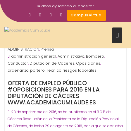
Saltar
34 años ayudando al opositor.
al
28
academiacumlaudeoposiciones
Campus virtual
contenido
Sep
2016
Diputación - Provinciales
ORGANISMO -
,
ADMINISTRACIÓN
Prensa
,
administración general
Administrativo
Bombero
,
,
,
Conductor
Diputación de Cáceres
Oposiciones
,
,
,
ordenanza
portero
Técnico riesgos laborales
,
,
OFERTA DE EMPLEO PÚBLICO
#OPOSICIONES PARA 2016 EN LA
DIPUTACIÓN DE CÁCERES
WWW.ACADEMIACUMLAUDE.ES
El 28 de septiembre de 2016, se ha publicado en el B.O.P. de
Cáceres Resolución de la Presidenta de la Diputación Provincial
de Cáceres, de fecha 29 de agosto de 2016, por la que se aprueba