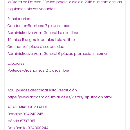
la Oferta de Empleo Público para el ejercicio 2016 que contiene las
siguientes plazas vacantes:
Funcionarios
Conductor-Bombero 7 plazas libres
Administrativo Adm. General 1 plaza libre
Técnico Riesgos Laborales 1 plaza libre
Ordenanza 1 plaza discapacidad
Administrativo Adm. General 6 plazas promoción interna
Laborales
Porteros-Ordenanzas 2 plazas libre
Aquí puedes descargar esta Resolución
https://www.academiacumlaude.es/vistas/Diputacion.html
ACADEMIAS CUM LAUDE
Badajoz 924240245
Mérida 617371081
Don Benito 924800244