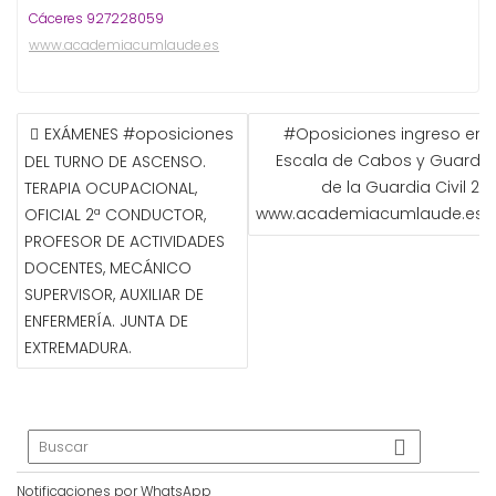
Cáceres 927228059
www.academiacumlaude.es
NAVEGACIÓN
EXÁMENES #oposiciones
#Oposiciones ingreso en l
DE
Escala de Cabos y Guardia
DEL TURNO DE ASCENSO.
ENTRADAS
de la Guardia Civil 20
TERAPIA OCUPACIONAL,
www.academiacumlaude.es
OFICIAL 2ª CONDUCTOR,
PROFESOR DE ACTIVIDADES
DOCENTES, MECÁNICO
SUPERVISOR, AUXILIAR DE
ENFERMERÍA. JUNTA DE
EXTREMADURA.
Notificaciones por WhatsApp