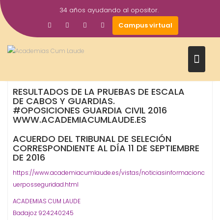
Saltar
34 años ayudando al opositor.
al
12
academiacumlaudeoposiciones
Prensa
Campus virtual
contenido
Sep
2016
Escala de Cabos y Guardias
Guardia Civil
Oposiciones
,
,
RESULTADOS DE LA PRUEBAS DE ESCALA
DE CABOS Y GUARDIAS.
#OPOSICIONES GUARDIA CIVIL 2016
WWW.ACADEMIACUMLAUDE.ES
ACUERDO DEL TRIBUNAL DE SELECIÓN
CORRESPONDIENTE AL DÍA 11 DE SEPTIEMBRE
DE 2016
https://www.academiacumlaude.es/vistas/noticiasinformacionc
uerposseguridad.html
ACADEMIAS CUM LAUDE
Badajoz 924240245