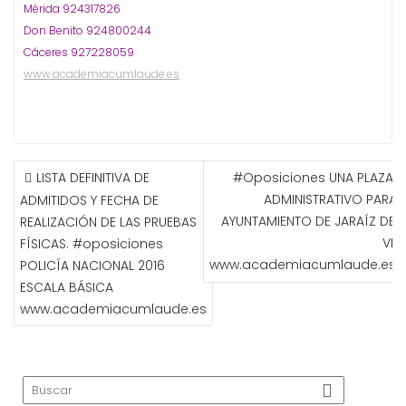
Mérida 924317826
Don Benito 924800244
Cáceres 927228059
www.academiacumlaude.es
NAVEGACIÓN
LISTA DEFINITIVA DE
#Oposiciones UNA PLAZA D
DE
ADMINISTRATIVO PARA E
ADMITIDOS Y FECHA DE
ENTRADAS
AYUNTAMIENTO DE JARAÍZ DE L
REALIZACIÓN DE LAS PRUEBAS
VER
FÍSICAS. #oposiciones
www.academiacumlaude.es
POLICÍA NACIONAL 2016
ESCALA BÁSICA
www.academiacumlaude.es