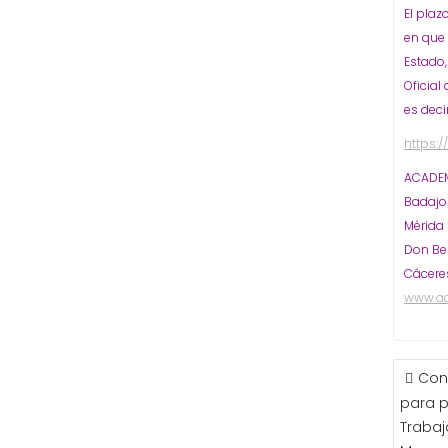
El plaz
en que 
Estado,
Oficial
es deci
https:
ACADEM
Badaj
Mérida
Don Be
Cácere
www.a
NAVE
Con
DE
para p
ENTR
Trabaj