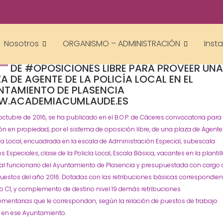
academiacumlaudeoposiciones
Prensa
Ayuntamiento
Oposiciones
plasencia
,
,
Nosotros
ORGANISMO – ADMINISTRACIÓN
Inst
BASES GENERALES PARA LA CONVOCATORI
DE #OPOSICIONES LIBRE PARA PROVEER UN
A DE AGENTE DE LA POLICÍA LOCAL EN EL
NTAMIENTO DE PLASENCIA
.ACADEMIACUMLAUDE.ES
 octubre de 2016, se ha publicado en el B.O.P. de Cáceres convocatoria para 
ón en propiedad, por el sistema de oposición libre, de una plaza de Agente
cía Local, encuadrada en la escala de Administración Especial, subescala
os Especiales, clase de la Policía Local, Escala Básica, vacantes en la plantil
al funcionario del Ayuntamiento de Plasencia y presupuestada con cargo 
uestos del año 2016. Dotadas con las retribuciones básicas correspondien
o C1, y complemento de destino nivel 19 demás retribuciones
mentarias que le correspondan, según la relación de puestos de trabajo
e en ese Ayuntamiento.