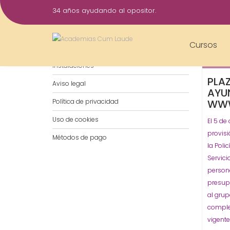
Saltar
34 años ayudando al opositor.
al
5
contenido
Oct
Cursos
Notificaciones por WhatsApp
2016
Instalaciones
PLAZ
Aviso legal
AYU
Política de privacidad
WWW
Uso de cookies
El 5 de
provisi
Métodos de pago
la Poli
Servici
person
presup
al grup
comple
vigent