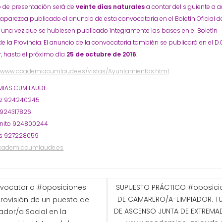
o de presentación será de
veinte días naturales
a contar del siguiente a 
aparezca publicado el anuncio de esta convocatoria en el Boletín Oficial d
 una vez que se hubiesen publicado íntegramente las bases en el Boletín
 de la Provincia. El anuncio de la convocatoria también se publicará en el D.O
r, hasta el próximo día
25 de octubre de 2016
.
//www.academiacumlaude.es/vistas/Ayuntamientos.html
IAS CUM LAUDE
oz 924240245
 924317826
nito 924800244
s 927228059
cademiacumlaude.es
GACIÓN
vocatoria #oposiciones
SUPUESTO PRÁCTICO #oposici
DE CAMARERO/A-LIMPIADOR. T
rovisión de un puesto de
ADAS
DE ASCENSO JUNTA DE EXTREMA
ador/a Social en la