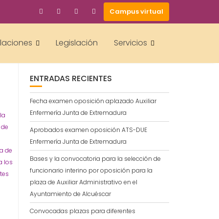
Campus virtual
BUSCAR
alaciones
Legislación
Servicios
A
A
ENTRADAS RECIENTES
Fecha examen oposición aplazado Auxiliar
Enfermería Junta de Extremadura
la
 de
Aprobados examen oposición ATS-DUE
Enfermería Junta de Extremadura
la de
Bases y la convocatoria para la selección de
a los
funcionario interino por oposición para la
tes
plaza de Auxiliar Administrativo en el
Ayuntamiento de Alcuéscar
Convocadas plazas para diferentes