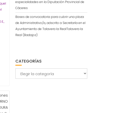
especialidades en la Diputación Provincial de
aquel
Cáceres
el
Bases de convocatoria para cubrir una plaza
.E.,
de Administrativo/a, adscrito a Secretaría en el
Ayuntamiento de Talavera la RealTalavera la
Real (Badajoz)
CATEGORÍAS
Categorías
ones
URNO
DURA