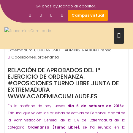
Saltar
34 años ayudando al opositor.
al
7
academiacumlaudeoposiciones
Campus virtual
contenido
Oct
2016
Junta de Extremadura - Autonómicos
Junta de
,
Extremadura 1
ORGANISMO - ADMINISTRACIÓN
Prensa
,
,
Oposiciones
ordenanza
,
RELACIÓN DE APROBADOS DEL 1º
EJERCICIO DE ORDENANZA.
#OPOSICIONES TURNO LIBRE JUNTA DE
EXTREMADURA
WWW.ACADEMIACUMLAUDE.ES
En la mañana de hoy jueves
día 6 de octubre de 2016
,el
Tribunal que valora las pruebas selectivas de Personal Laboral de
la Administración General de la CA de Extremadura de la
categoría
Ordenanza
(Turno Libre)
, se ha reunido en la