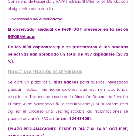
Consejería de Hacienda y AAPP ( Edificio III Milenio) en Mérida, con
el siguiente orden del día:
–
Corrección del cuestionario
El observador sindical de FeSP-UGT presente en la sesión
INFORMA que:
De los 1699 aspirantes que se presentaron a las pruebas
selectivas han aprobado un total de 437 aspirantes (25,72
%).
ENLACE A LA RELACIÓN DE APROBADOS
Se abre un plazo de
5 días hábiles
para que los interesados
puedan realizar las reclamaciones que estimen oportunas,
dirigidas al Tribunal con sede en la Dirección General de Función
Pública, Avda. Valhondo S/N Edificio III Milenio , 06800 Mérida. Para
agilizar el proceso
una vez registradas
las reclamaciones se
pueden enviar vía FAX al número:
924484091.
(PLAZO RECLAMACIONES: DESDE EL DÍA 7 AL 14 DE OCTUBRE,