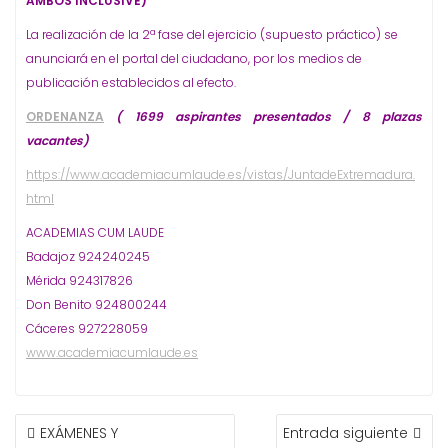
AMBOS INCLUSIVE)
La realización de la 2ª fase del ejercicio (supuesto práctico) se
anunciará en el portal del ciudadano, por los medios de
publicación establecidos al efecto.
ORDENANZA
( 169
9
aspirantes presentados / 8 plazas
vacantes)
https://www.academiacumlaude.es/vistas/JuntadeExtremadura.
html
ACADEMIAS CUM LAUDE
Badajoz 924240245
Mérida 924317826
Don Benito 924800244
Cáceres 927228059
www.academiacumlaude.es
NAVEGACIÓN
EXÁMENES Y
Entrada siguiente
DE