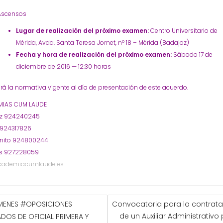
Ascensos
Lugar de realización del próximo examen:
Centro Universitario de
Mérida, Avda. Santa Teresa Jornet, nº 18 – Mérida (Badajoz)
Fecha y hora de realización del próximo examen:
Sábado 17 de
diciembre de 2016 — 12:30 horas
irá la normativa vigente al día de presentación de este acuerdo.
IAS CUM LAUDE
oz 924240245
 924317826
nito 924800244
s 927228059
cademiacumlaude.es
GACIÓN
MENES #OPOSICIONES
Convocatoria para la contrat
de un Auxiliar Administrativo
ADOS DE OFICIAL PRIMERA Y
ADAS