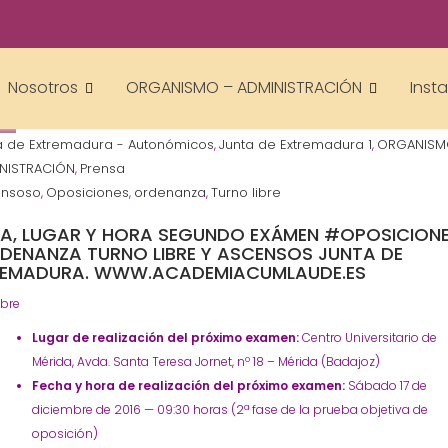
academiacumlaudeoposiciones
Nosotros
ORGANISMO – ADMINISTRACIÓN
Inst
a de Extremadura - Autonómicos
Junta de Extremadura 1
ORGANIS
,
,
INISTRACIÓN
Prensa
,
ensoso
Oposiciones
ordenanza
Turno libre
,
,
,
A, LUGAR Y HORA SEGUNDO EXÁMEN #OPOSICION
DENANZA TURNO LIBRE Y ASCENSOS JUNTA DE
REMADURA. WWW.ACADEMIACUMLAUDE.ES
ibre
Lugar de realización del próximo examen:
Centro Universitario de
Mérida, Avda. Santa Teresa Jornet, nº 18 – Mérida (Badajoz)
Fecha y hora de realización del próximo examen:
Sábado 17 de
diciembre de 2016 — 09:30 horas (2ª fase de la prueba objetiva de
oposición)