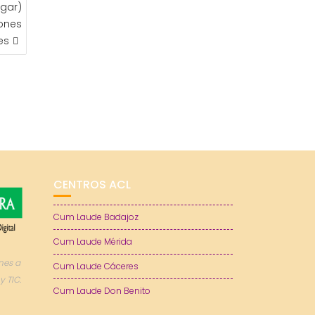
gar)
ones
es
CENTROS ACL
Cum Laude Badajoz
Cum Laude Mérida
nes a
Cum Laude Cáceres
y TIC.
Cum Laude Don Benito