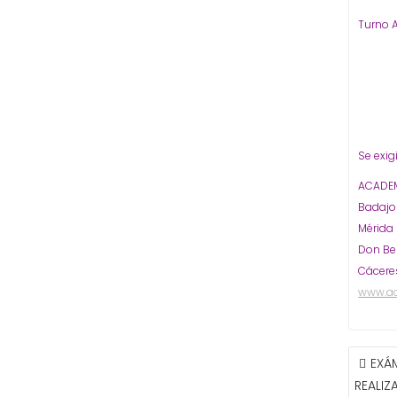
Turno 
Se exig
ACADEM
Badaj
Mérida
Don Be
Cácere
www.a
NAVE
EXÁ
DE
REALIZ
ENTR