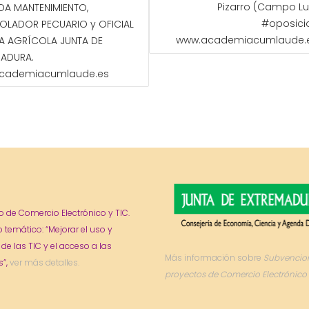
Pizarro (Campo Lu
DA MANTENIMIENTO,
#oposici
OLADOR PECUARIO y OFICIAL
www.academiacumlaude.
A AGRÍCOLA JUNTA DE
MADURA.
cademiacumlaude.es
o de Comercio Electrónico y TIC.
o temático: “Mejorar el uso y
 de las TIC y el acceso a las
Más información sobre
Subvencio
”,
ver más detalles.
proyectos de Comercio Electrónico 