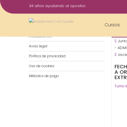
Saltar
34 años ayudando al opositor.
al
21
contenido
Nov
Cursos
Notificaciones por WhatsApp
2016
Instalaciones
Junt
Aviso legal
- ADM
asc
Política de privacidad
FECH
Uso de cookies
A OR
Métodos de pago
EXT
Turno l