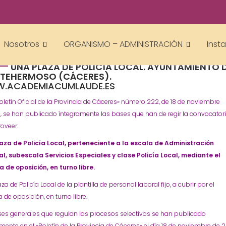
academiacumlaudeoposiciones
Prensa
Ayuntamiento
Cáceres
Montehermoso
Policía Local
,
,
,
Nosotros
ORGANISMO – ADMINISTRACIÓN
Inst
CONVOCATORIA #OPOSICIÓN PARA PROVEER
UNA PLAZA DE POLICÍA LOCAL. AYUNTAMIENTO 
TEHERMOSO (CÁCERES).
.ACADEMIACUMLAUDE.ES
Boletín Oficial de la Provincia de Cáceres» número 222, de 18 de noviembre
, se han publicado íntegramente las bases que han de regir la convocator
oveer:
aza de Policía Local, perteneciente a la escala de Administración
al, subescala Servicios Especiales y clase Policía Local, mediante el
a de oposición, en turno libre.
za de Policía Local de la plantilla de personal laboral fijo, a cubrir por el
 de oposición, en turno libre.
ses generales que regulan los procesos selectivos se han publicado
mente en el «Boletín de la Provincia de Cáceres» el día 18 de noviembre de 2