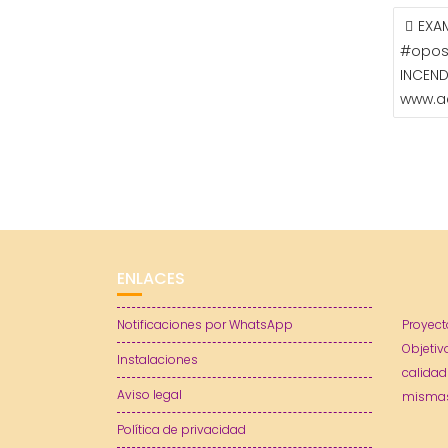
NAVE
EXA
DE
#opos
ENTR
INCEND
www.a
ENLACES
Notificaciones por WhatsApp
Proyect
Objetiv
Instalaciones
calidad
Aviso legal
mismas
Política de privacidad