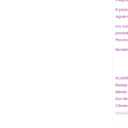
El plaz
siguien
Los su
proceda
Provinc
Montehe
ACADEM
Badaj
Mérida
Don Be
Cácere
www.a