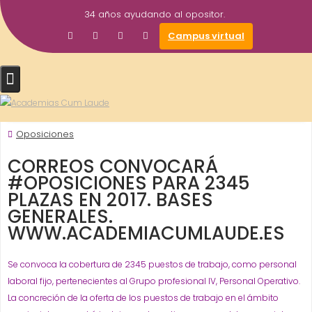
Saltar
34 años ayudando al opositor.
al
29
academiacumlaudeoposiciones
Campus virtual
contenido
Dic
2016
Correos
Estado - Nacionales
ORGANISMO -
,
,
ADMINISTRACIÓN
Prensa
,
Oposiciones
CORREOS CONVOCARÁ
#OPOSICIONES PARA 2345
PLAZAS EN 2017. BASES
GENERALES.
WWW.ACADEMIACUMLAUDE.ES
Se convoca la cobertura de 2345 puestos de trabajo, como personal
laboral fijo, pertenecientes al Grupo profesional IV, Personal Operativo.
La concreción de la oferta de los puestos de trabajo en el ámbito