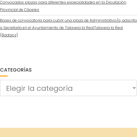
Convocadas plazas para diferentes especialidades en la Diputación
Provincial de Cáceres
Bases de convocatoria para cubrir una plaza de Administrativo/a, adscrito
a Secretaría en el Ayuntamiento de Talavera la RealTalavera la Real
(Badajoz)
CATEGORÍAS
Categorías