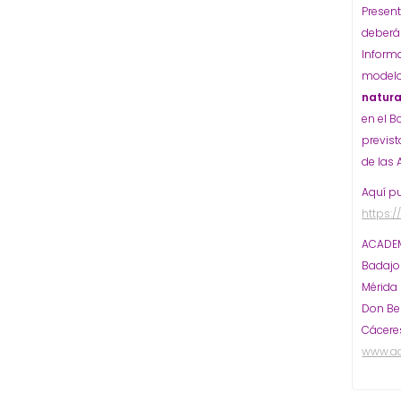
Present
deberán
Informa
modelo 
natura
en el B
previst
de las 
Aquí p
https:
ACADEM
Badaj
Mérida
Don Be
Cácere
www.a