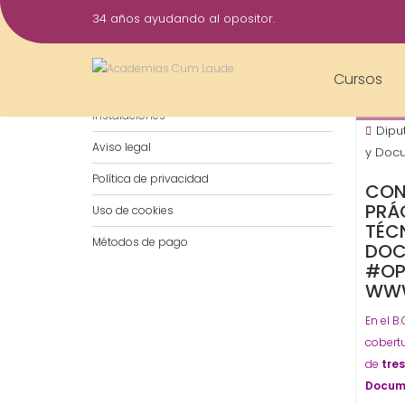
Saltar
34 años ayudando al opositor.
al
16
contenido
Feb
Cursos
Notificaciones por WhatsApp
2017
Instalaciones
Dipu
Aviso legal
y Doc
Política de privacidad
CON
PRÁ
Uso de cookies
TÉC
Métodos de pago
DOC
#OP
WWW
En el B
cobert
de
tres
Docum