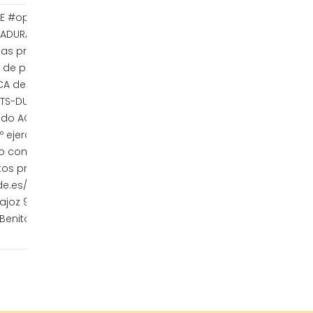
DE #oposiciones ATS-DUE. TURNO LIBRE Y
MADURA. www.academiacumlaude.es El
 las pruebas selectivas para acceso a
de personal laboral del Grupo II de la
CA de Extremadura de la categoría de
TS-DUE tanto del Turno Libre como del
cado ACUERDO donde se convoca a los
º ejercicio de las pruebas selectivas a
cio consistente en resolver uno o varios
os prácticos. Enlace a la información:
.es/vistas/JuntadeExtremadura.html
joz 924240245 Mérida 924317826 Don
Benito 924800244 Cáceres 927228059
www.academiacumlaude.es