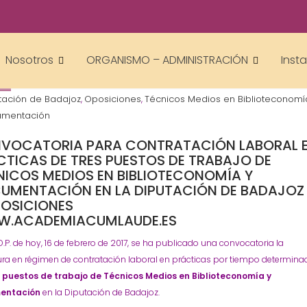
academiacumlaudeoposiciones
Diputación - Provinciales
ORGANISMO - ADMINISTRACIÓN
Prens
,
,
Nosotros
ORGANISMO – ADMINISTRACIÓN
Inst
tación de Badajoz
Oposiciones
Técnicos Medios en Biblioteconomí
,
,
umentación
VOCATORIA PARA CONTRATACIÓN LABORAL 
CTICAS DE TRES PUESTOS DE TRABAJO DE
NICOS MEDIOS EN BIBLIOTECONOMÍA Y
UMENTACIÓN EN LA DIPUTACIÓN DE BADAJOZ
OSICIONES
.ACADEMIACUMLAUDE.ES
.O.P. de hoy, 16 de febrero de 2017, se ha publicado una convocatoria la
ura en régimen de contratación laboral en prácticas por tiempo determina
 puestos de trabajo de Técnicos Medios en Biblioteconomía y
entación
en la Diputación de Badajoz.