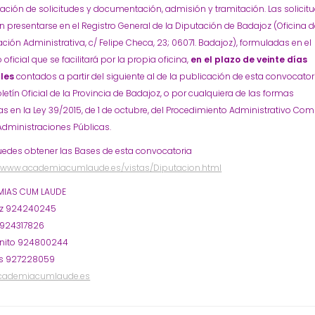
ación de solicitudes y documentación, admisión y tramitación. Las solicit
 presentarse en el Registro General de la Diputación de Badajoz (Oficina 
ción Administrativa, c/ Felipe Checa, 23; 06071. Badajoz), formuladas en el
oficial que se facilitará por la propia oficina,
en el plazo de veinte días
les
contados a partir del siguiente al de la publicación de esta convocator
oletín Oficial de la Provincia de Badajoz, o por cualquiera de las formas
as en la Ley 39/2015, de 1 de octubre, del Procedimiento Administrativo Co
Administraciones Públicas.
uedes obtener las Bases de esta convocatoria
//www.academiacumlaude.es/vistas/Diputacion.html
IAS CUM LAUDE
oz 924240245
 924317826
nito 924800244
s 927228059
cademiacumlaude.es