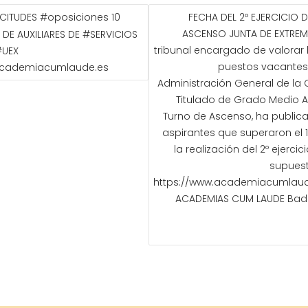
GACIÓN
ICITUDES #oposiciones 10
FECHA DEL 2º EJERCICIO 
ASCENSO JUNTA DE EXTRE
 DE AUXILIARES DE #SERVICIOS
ADAS
tribunal encargado de valorar
#UEX
puestos vacantes 
cademiacumlaude.es
Administración General de la 
Titulado de Grado Medio A
Turno de Ascenso, ha publi
aspirantes que superaron el 1
la realización del 2º ejerci
supuest
https://www.academiacumlaude
ACADEMIAS CUM LAUDE Bada