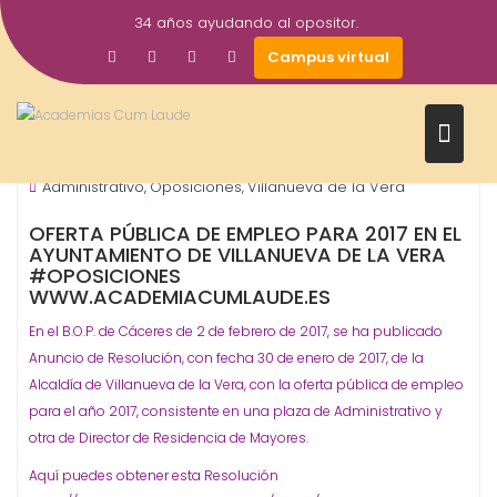
Saltar
34 años ayudando al opositor.
al
2
academiacumlaudeoposiciones
Campus virtual
contenido
Feb
2017
Ayuntamientos
ORGANISMO - ADMINISTRACIÓN
,
Administrativo
Oposiciones
Villanueva de la Vera
,
,
OFERTA PÚBLICA DE EMPLEO PARA 2017 EN EL
AYUNTAMIENTO DE VILLANUEVA DE LA VERA
#OPOSICIONES
WWW.ACADEMIACUMLAUDE.ES
En el B.O.P. de Cáceres de 2 de febrero de 2017, se ha publicado
Anuncio de Resolución, con fecha 30 de enero de 2017, de la
Alcaldía de Villanueva de la Vera, con la oferta pública de empleo
para el año 2017, consistente en una plaza de Administrativo y
otra de Director de Residencia de Mayores.
Aquí puedes obtener esta Resolución