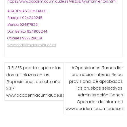
https://www.academiacumlaude.es/vistas/Ayuntamientos.html
ACADEMIAS CUM LAUDE
Badajoz 924240245
Mérida 924317826
Don Benito 924800244
Cáceres 927228059
www.academiacumlaude.es
NAVEGACIÓN
El SES podría superar las
#Oposiciones. Turnos libre 
DE
promoción interna. Relació
dos mil plazas en las
ENTRADAS
provisional de aprobados e
#oposiciones de este año
las pruebas selectivas d
2017
Administración General 
www.academiacumlaude.es
Operador de Informática
www.academiacumlaude.es